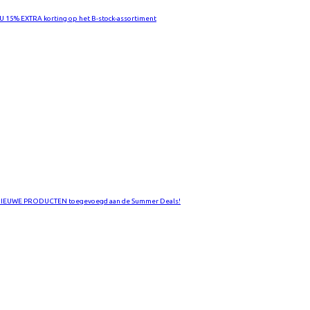
U 15% EXTRA korting op het B-stock-assortiment
NIEUWE PRODUCTEN toegevoegd aan de Summer Deals!