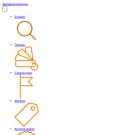
Mailaanbiedingen
Zoeken
Themas
Categorieen
Merken
Kortingscodes