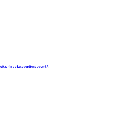
 gitaar in de kast verdient beter!🎸