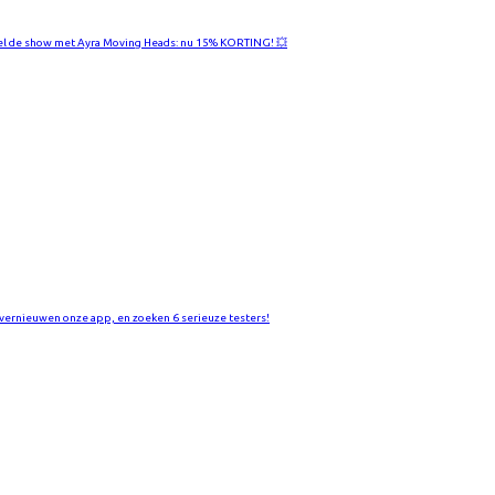
el de show met Ayra Moving Heads: nu 15% KORTING! 💥
vernieuwen onze app, en zoeken 6 serieuze testers!