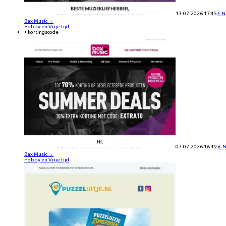
13-07-2026 17:45
⚡ N
Bax Music
→
Hobby en Vrije tijd
+ kortingscode
07-07-2026 16:49
☀️ 
Bax Music
→
Hobby en Vrije tijd