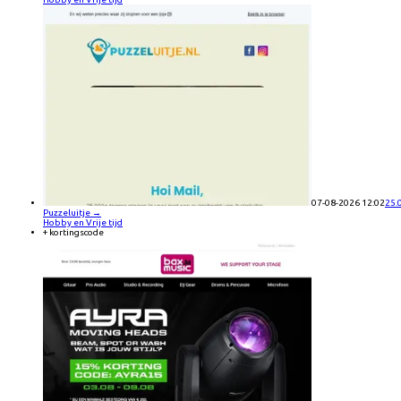
07-08-2026 12:02
25.
Puzzeluitje
→
Hobby en Vrije tijd
+ kortingscode