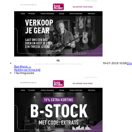
19-07-2026 10:09
Die
Bax Music
→
Hobby en Vrije tijd
+ kortingscode