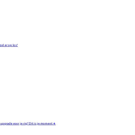
zel er op los!
 upgrade voor je rig? Dit is je moment ☀️