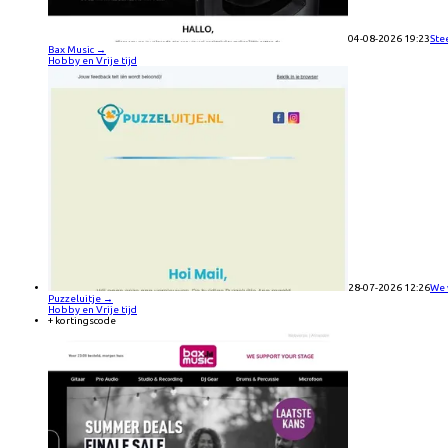
04-08-2026 19:23
Ste
Bax Music
→
Hobby en Vrije tijd
28-07-2026 12:26
We 
Puzzeluitje
→
Hobby en Vrije tijd
+ kortingscode