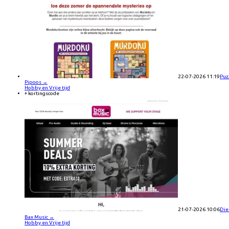
22-07-2026 11:19
Puz
Pipoos
→
Hobby en Vrije tijd
+ kortingscode
21-07-2026 10:06
Die
Bax Music
→
Hobby en Vrije tijd