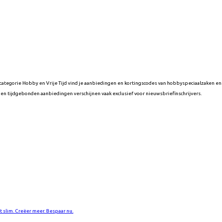
ategorie Hobby en Vrije Tijd vind je aanbiedingen en kortingscodes van hobbyspeciaalzaken e
en tijdgebonden aanbiedingen verschijnen vaak exclusief voor nieuwsbriefinschrijvers.
t slim. Creëer meer. Bespaar nu.