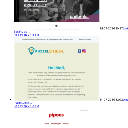
28-07-2026 10:27
Laa
Bax Music
→
Hobby en Vrije tijd
24-07-2026 12:02
Wat
Puzzeluitje
→
Hobby en Vrije tijd