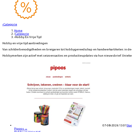
‹
Categorie
Home
›
Categorie
›
Hobby En Vrije Tijd
Hobby en vrije tijd aanbiedingen
Van schilderbenodigdheden en breigaren tot hobbygereedschap en handwerkartikelen: in de c
Hobbymerken zijn actief met seizoensacties en productieupdates via hun nieuwsbrief. Unieke 
07-08-2026 13:01
Star
Pipoos
→
Hobby en Vrije tijd