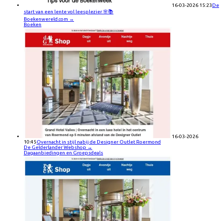
16-03-2026 15:23
De
start van een lente vol leesplezier 🌸📚
Boekenwereld.com
→
Boeken
16-03-2026
10:45
Overnacht in stijl nabij de Designer Outlet Roermond
De Gelderlander Webshop
→
Dagaanbiedingen en Groepsdeals