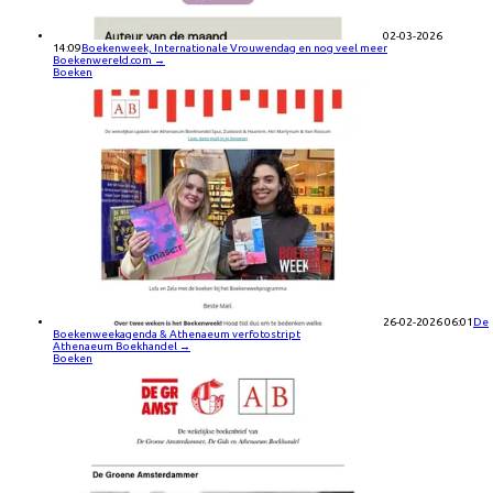
02-03-2026
14:09
Boekenweek, Internationale Vrouwendag en nog veel meer
Boekenwereld.com
→
Boeken
26-02-2026 06:01
De
Boekenweekagenda & Athenaeum verfotostript
Athenaeum Boekhandel
→
Boeken