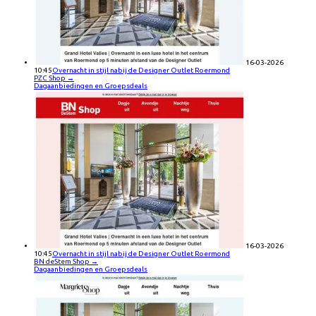
16-03-2026
10:45
Overnacht in stijl nabij de Designer Outlet Roermond
PZC Shop
→
Dagaanbiedingen en Groepsdeals
16-03-2026
10:45
Overnacht in stijl nabij de Designer Outlet Roermond
BN deStem Shop
→
Dagaanbiedingen en Groepsdeals