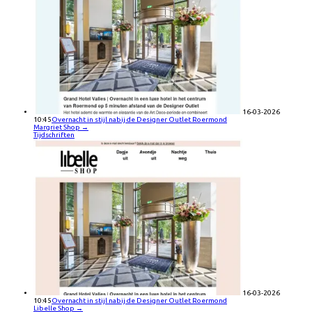
16-03-2026
10:45
Overnacht in stijl nabij de Designer Outlet Roermond
Margriet Shop
→
Tijdschriften
16-03-2026
10:45
Overnacht in stijl nabij de Designer Outlet Roermond
Libelle Shop
→