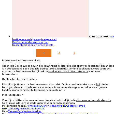
22-03-2025 10:02
Me
korting een nachtje weg in eigen land
De Gelderlander Webshop
→
Dagaanbiedingen en Groepsdeals
1
2
3
Boekenweek en boekenwinkels
Tijdens de Boekenweek geven boekenwinkels het jaarlijkse Boekenweekgeschenk bij aankoo
van boeken boven een bepaald bedrag.
Boeklin
biedt als online boekhandel extra voordeel
rondom de Boekenweek. Bekijk ook de
boeken en tijdschriften categorie
voor meer
boekendeals.
Digitale boeken en e-readers
E-books zijn tijdens de Boekenweek ook populair. Online boekenwinkels zoals
Bol
bieden
kortingscodes aan op e-books en e-readers. Abonnementen op e-book diensten zijn een
handige manier om veel te lezen voor een vaste prijs.
Meer leesplezier
Voor tijdschriftenabonnementen en krantendeals bekijk je de
abonnementen subcategorie
.
Gebruik ook de
kortingscodes
pagina voor extra besparingen.
Mailaanbiedingen.nl
Homepage
Over ons
Privacy Policy
Contact
Sitemap
HTML
contact@mailaanbiedingen.nl
Links
Themas
Categorieen
Merken