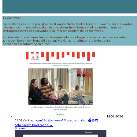
Boekenweek
De Boekenweek is het jaarlijkse feest van de Nederlandse literatuur, waarbij lezers worden
uitgenodigd om nieuwe boeken te ontdekken. In dit thema vind je aanbiedingen en
kortingscodes van boekenwinkels en -merken rondom de Boekenweek.
Rondom de Boekenweek bieden boekenwinkels kortingscodes aan en extra voordeel op
aankopen boven een bepaald bedrag. Via Mailaanbiedingen zie je de beste
boekenweekaanbiedingen direct.
18-03-2026
06:02
Verkiezingen! Boekenweek! Museumzondag! 🗳️📚🏛️
Athenaeum Boekhandel
→
Boeken