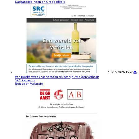
Dagaanbiedingen en Groepsdeals
13-03-2026 15:20
📚
Van Boekenweek naar droomreis: schrijf uw eigen verhaal!
SRC Reizen
→
Reizen en Vakantie