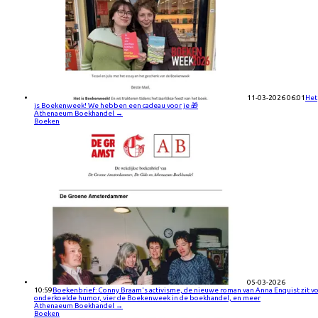
11-03-2026 06:01
Het
is Boekenweek! We hebben een cadeau voor je 🎁
Athenaeum Boekhandel
→
Boeken
05-03-2026
10:59
Boekenbrief: Conny Braam's activisme, de nieuwe roman van Anna Enquist zit vo
onderkoelde humor, vier de Boekenweek in de boekhandel, en meer
Athenaeum Boekhandel
→
Boeken