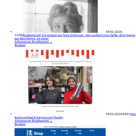
19-02-2026
12:00
Boekenbrief: De poëzie van Tove Ditlevsen, een podcast over Kafka, drie vragen
aan Bas Heijne, en meer
Athenaeum Boekhandel
→
Boeken
19-02-2026 06:01
Het
korte verhaal & Heijne over Huxley
Athenaeum Boekhandel
→
Boeken