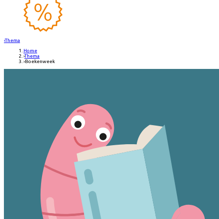
‹
Thema
Home
›
Thema
›
Boekenweek