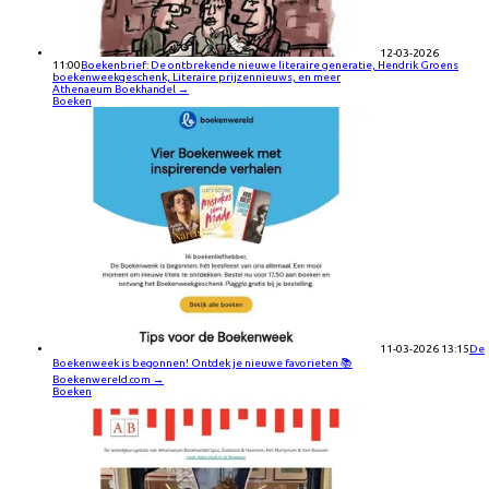
12-03-2026
11:00
Boekenbrief: De ontbrekende nieuwe literaire generatie, Hendrik Groens
boekenweekgeschenk, Literaire prijzennieuws, en meer
Athenaeum Boekhandel
→
Boeken
11-03-2026 13:15
De
Boekenweek is begonnen! Ontdek je nieuwe favorieten 📚
Boekenwereld.com
→
Boeken