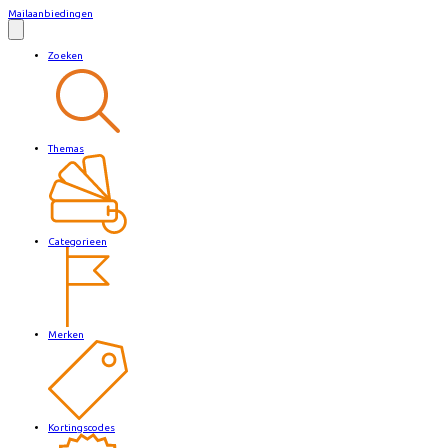
Mailaanbiedingen
Zoeken
Themas
Categorieen
Merken
Kortingscodes