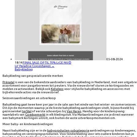
05-08-2024
18:14
FINAL SALE OP TIL 70% LiGE NU😍
Lil’ Paradise Copenhagen
→
Babykleding
Babykleding van gespecialiseerde merken
Prénatal
is een van de bekendste aanbieders van babykleding in Nederland, met een uitgebre
assortiment voor pasgeborenen tot peuters. Via de nieuwsbrief sturen ze kortingscodes en
melden ze actieweken. Bekijk ook
Kidsdeco
voor stijlvolle babykleding en accessoires met
bijbehorende acties via de nieuwsbrief.
Seizoensaanbiedingen en uitverkoop
Babykleding gaat twee keer per jaar in de sale: aan het einde van het winter- en zomerseizoen.
Dit zijn de momenten waarop je de beste babykleding aanbiedingen vindt, bijvoorbeeld bij
gezinswinkel
terStal
of eerste schoentjes bij
Van Haren
. Handig voor de kinderopvang:
naamlabels van
Goedgemerkt
in elk kledingstuk. Via Mailaanbiedingen zie je direct wanneer
een babymerk kortingen uitrolt, ook buiten de vaste uitverkoopmomenten om.
Meer baby- en kinderaanbiedingen
Naast babykleding zijn er in de
babyproducten-subcategorie
aanbiedingen op kinderwagens,
babyvoeding en verzorgingsproducten. Voor kinderkleding voor iets oudere kinderen kun je