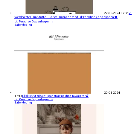
22-08-2024 07:35
Vi
Værdsætter Din Støtte – Forkæl Børnene med Lil’ Paradise Copenhagen ❤️
Lil’ Paradise Copenhagen
→
Babykleding
20-08-2024
17:43
Eksklusivt tilbud: Spar stort på dine favoritter🍒
Lil’ Paradise Copenhagen
→
Babykleding