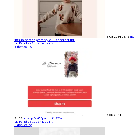
16-08-2024 08:15
Spa
40% på vores nyeste style – Begrænset tid!
Lil’ Paradise Copenhagen
→
Babykleding
08-08-2024
21:35
Udsalgsfest! Spar op til 70%
Lil’ Paradise Copenhagen
→
Babykleding