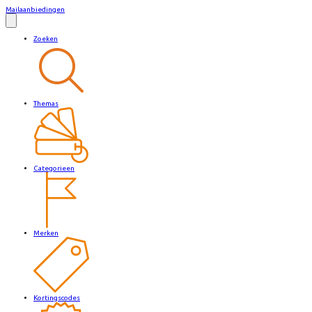
Mailaanbiedingen
Zoeken
Themas
Categorieen
Merken
Kortingscodes