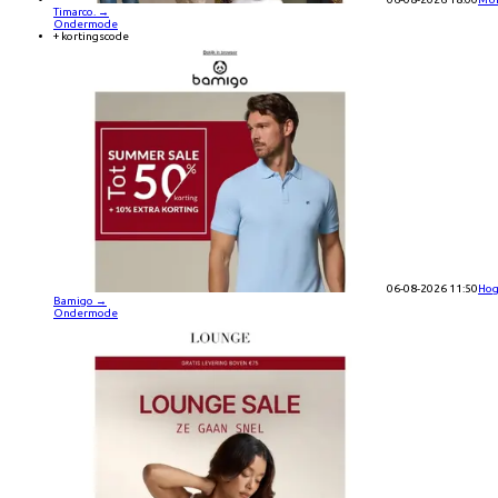
Timarco.
→
Ondermode
+ kortingscode
06-08-2026 11:50
Hog
Bamigo
→
Ondermode