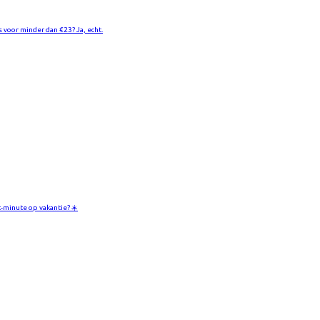
s voor minder dan €23? Ja, echt.
t-minute op vakantie? ☀️