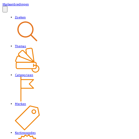
Mailaanbiedingen
Zoeken
Themas
Categorieen
Merken
Kortingscodes