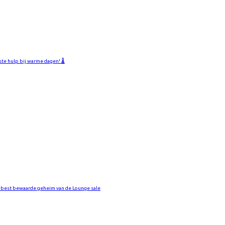
ste hulp bij warme dagen! 🌡️
 best bewaarde geheim van de Lounge sale