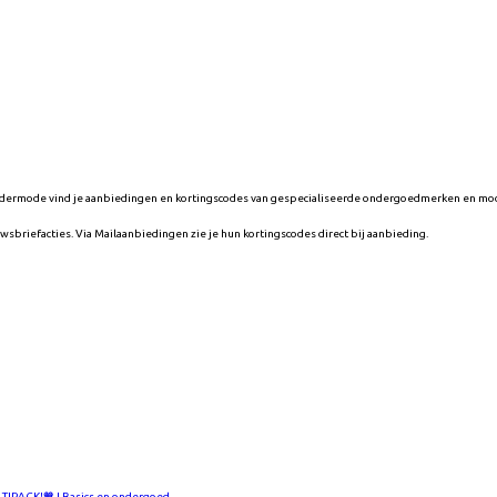
ie Ondermode vind je aanbiedingen en kortingscodes van gespecialiseerde ondergoedmerken en
riefacties. Via Mailaanbiedingen zie je hun kortingscodes direct bij aanbieding.
TIPACK!🧡 | Basics en ondergoed