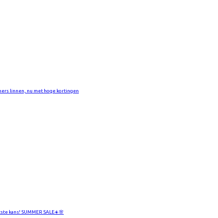
ers linnen, nu met hoge kortingen
tste kans! SUMMER SALE☀️🌸