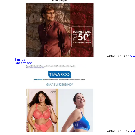
02-08-2026 09:05
Zom
Bamigo
→
Ondermode
02-08-2026 08:02
Laa