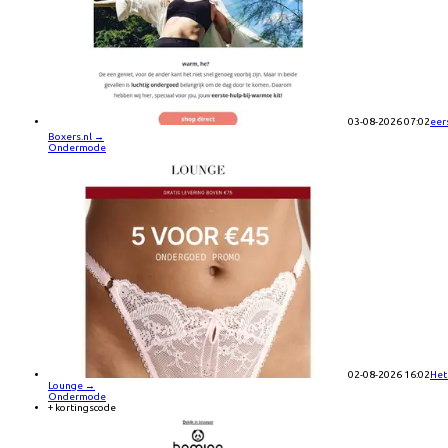
03-08-2026 07:02
eer
Boxers.nl
→
Ondermode
02-08-2026 16:02
Het
Lounge
→
Ondermode
+ kortingscode