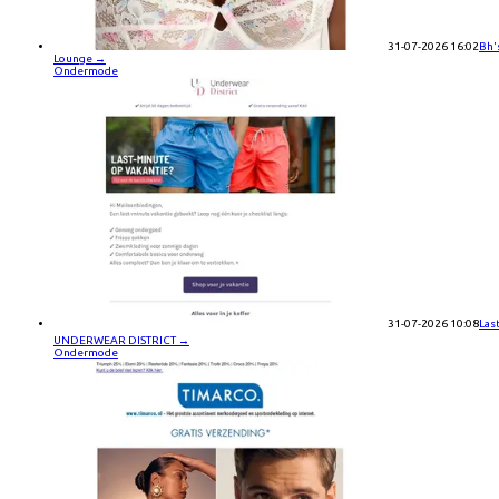
31-07-2026 16:02
Bh'
Lounge
→
Ondermode
31-07-2026 10:08
Las
UNDERWEAR DISTRICT
→
Ondermode