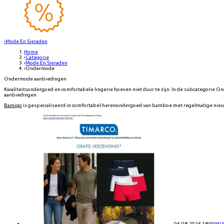
‹
Mode En Sieraden
Home
›
Categorie
›
Mode En Sieraden
›
Ondermode
Ondermode aanbiedingen
Kwaliteitsondergoed en comfortabele lingerie hoeven niet duur te zijn. In de subcategor
aanbiedingen.
Bamigo
is gespecialiseerd in comfortabel herenondergoed van bamboe met regelmatige nieuwsb
06-08-2026 18:00
MUL