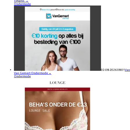
Timarco.
→
Ondermode
02-08-2026 08:01
Van
Van Gemert Ondermode
→
Ondermode