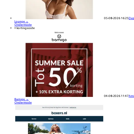
05-08-2026 16:25
Dez
Lounge
→
Ondermode
+ kortingscode
04-08-2026 11:47
Ami
Bamigo
→
Ondermode