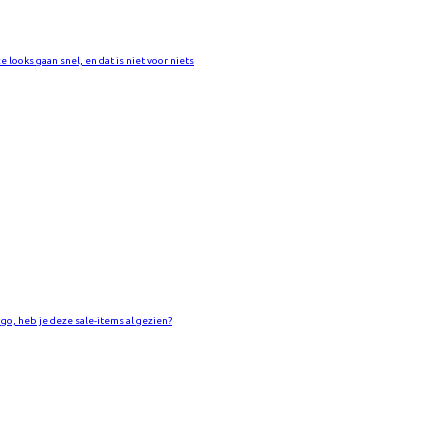
e looks gaan snel, en dat is niet voor niets
go, heb je deze sale-items al gezien?