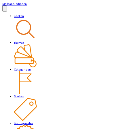
Mailaanbiedingen
Zoeken
Themas
Categorieen
Merken
Kortingscodes