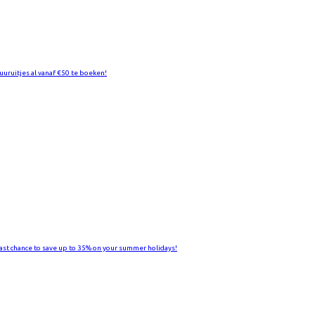
uuruitjes al vanaf €50 te boeken!
Last chance to save up to 35% on your summer holidays!