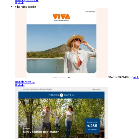
Hotels
+ kortingscode
06-08-2026 08:35
☀️ 
Hotels Viva
→
Hotels