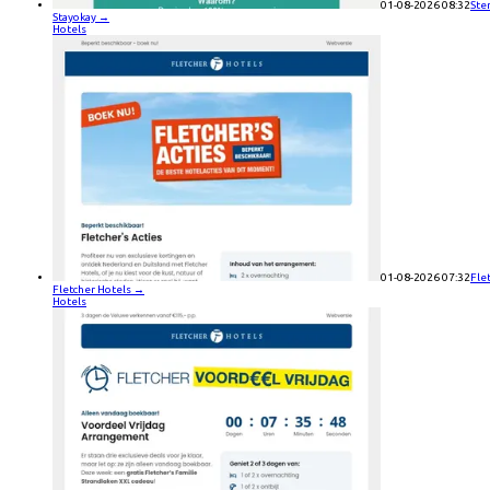
01-08-2026 08:32
Ste
Stayokay
→
Hotels
01-08-2026 07:32
Fle
Fletcher Hotels
→
Hotels