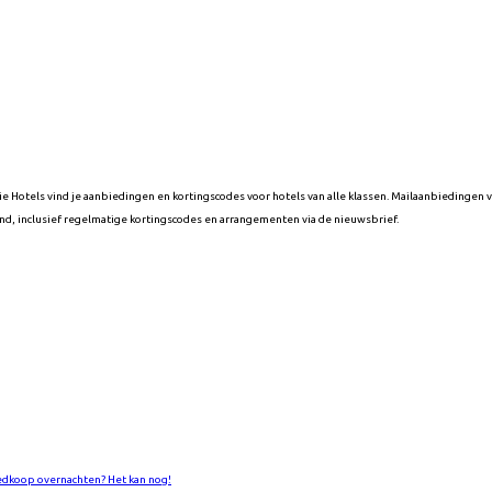
ie Hotels vind je aanbiedingen en kortingscodes voor hotels van alle klassen. Mailaanbiedinge
d, inclusief regelmatige kortingscodes en arrangementen via de nieuwsbrief.
dkoop overnachten? Het kan nog!