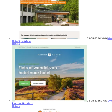
03-08-2026 10:06
Wee
HotelSpecials
→
Hotels
02-08-2026 07:39
Ont
Fletcher Hotels
→
Hotels