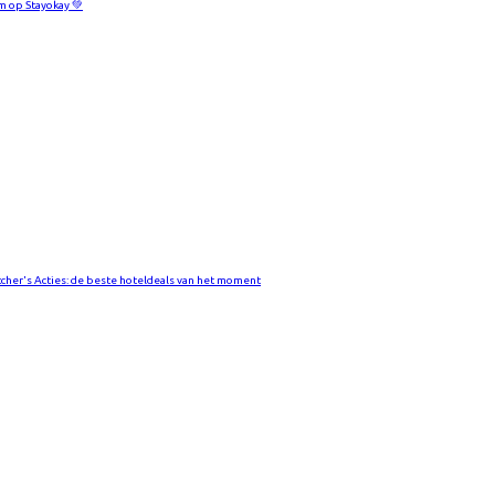
m op Stayokay 💚
tcher's Acties: de beste hoteldeals van het moment