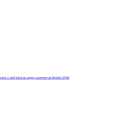
There's still time to enjoy summer at Hotels VIVA