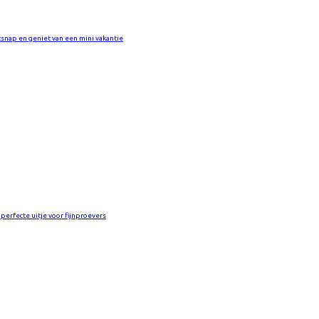
snap en geniet van een mini vakantie
 perfecte uitje voor fijnproevers