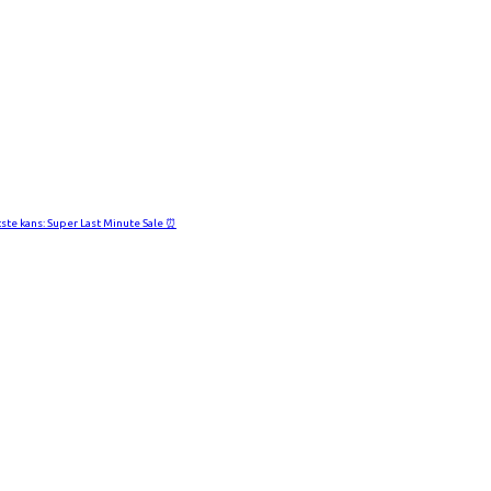
tste kans: Super Last Minute Sale ⏰