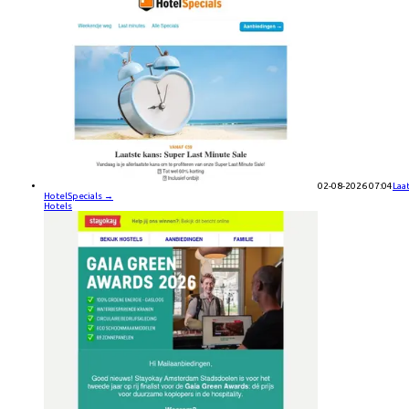
02-08-2026 07:04
Laa
HotelSpecials
→
Hotels