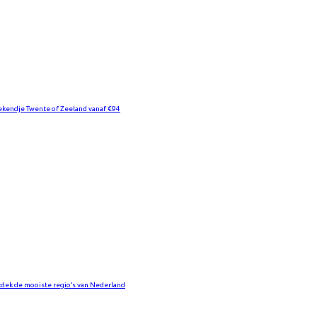
kendje Twente of Zeeland vanaf €94
dek de mooiste regio’s van Nederland