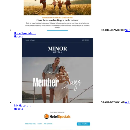
04-08-2026 09:09
Nat
HotelSpecials
→
Hotels
04-08-2026 01:49
🔥 
NH Hotels
→
Hotels