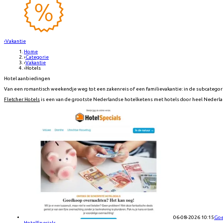
‹
Vakantie
Home
›
Categorie
›
Vakantie
›
Hotels
Hotel aanbiedingen
Van een romantisch weekendje weg tot een zakenreis of een familievakantie: in de subcategor
Fletcher Hotels
is een van de grootste Nederlandse hotelketens met hotels door heel Nederlan
06-08-2026 10:15
Goe
HotelSpecials
→