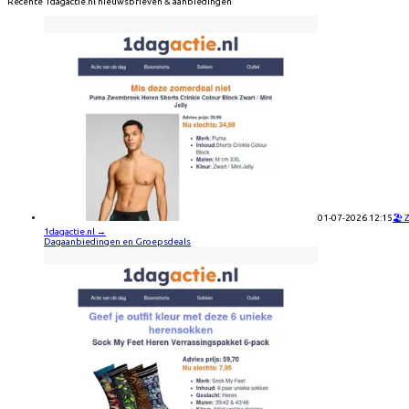
Recente
1dagactie.nl
nieuwsbrieven & aanbiedingen
01-07-2026 12:15
🏖️
1dagactie.nl
→
Dagaanbiedingen en Groepsdeals