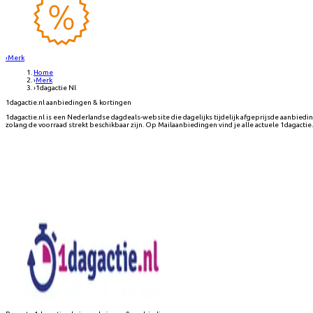
‹
Merk
Home
›
Merk
›
1dagactie Nl
1dagactie.nl aanbiedingen & kortingen
1dagactie.nl is een Nederlandse dagdeals-website die dagelijks tijdelijk afgeprijsde aanbied
zolang de voorraad strekt beschikbaar zijn. Op Mailaanbiedingen vind je alle actuele 1dagacti