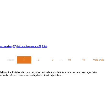
een vandaag XQ Waterschoenen nu €9,95☀️
...
Vorige
1
2
3
18
19
Volgende
ektronica, huishoudapparaten, sportartikelen, mode en andere populaire categorieën
nieuwsbrief voor de nieuwste dagdeals direct in je inbox