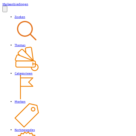
Mailaanbiedingen
Zoeken
Themas
Categorieen
Merken
Kortingscodes