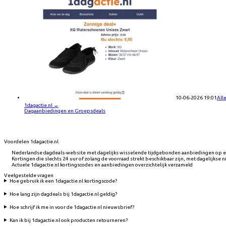
10-06-2026 19:01
All
1dagactie.nl
→
Dagaanbiedingen en Groepsdeals
Voordelen 1dagactie.nl
Nederlandse dagdeals-website met dagelijks wisselende tijdgebonden aanbiedingen op el
Kortingen die slechts 24 uur of zolang de voorraad strekt beschikbaar zijn, met dagelijkse 
Actuele 1dagactie.nl kortingscodes en aanbiedingen overzichtelijk verzameld
Veelgestelde vragen
Hoe gebruik ik een 1dagactie.nl kortingscode?
Hoe lang zijn dagdeals bij 1dagactie.nl geldig?
Hoe schrijf ik me in voor de 1dagactie.nl nieuwsbrief?
Kan ik bij 1dagactie.nl ook producten retourneren?