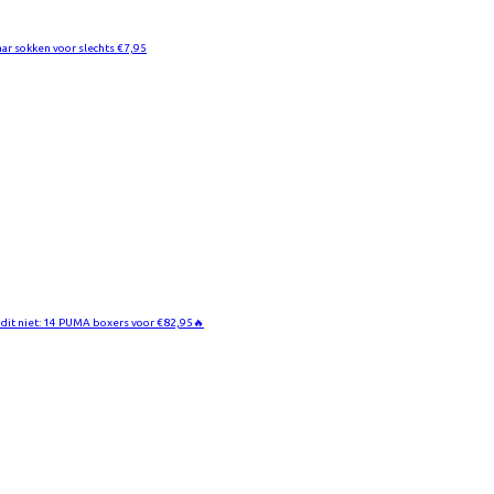
aar sokken voor slechts €7,95
 dit niet: 14 PUMA boxers voor €82,95🔥