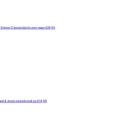
8 Vinnie-G boxershorts voor maar €29,95
Jack & Jones zwembroek nu €14,99