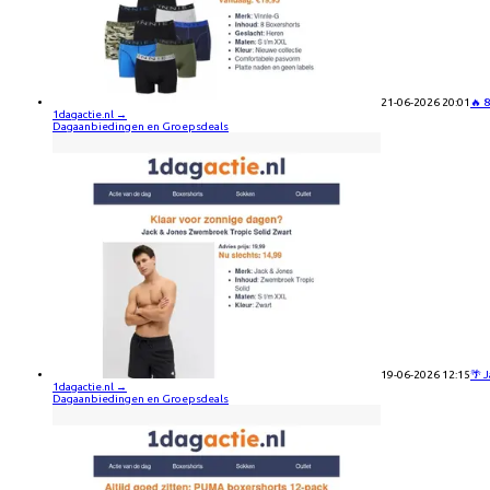
21-06-2026 20:01
🔥 
1dagactie.nl
→
Dagaanbiedingen en Groepsdeals
19-06-2026 12:15
🌴 
1dagactie.nl
→
Dagaanbiedingen en Groepsdeals