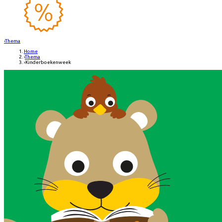
‹
Thema
Home
›
Thema
›
Kinderboekenweek