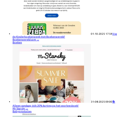
01-10-2025 17:54
Vie
de Kinderboekenweek met Boekenwereld!
Boekenwereld.com
→
Boeken
31-08-2025 09:00
📚
Alleen vandaag: óók 20% korting op het voorleesboek!
Mr Starsky
→
Babyproducten