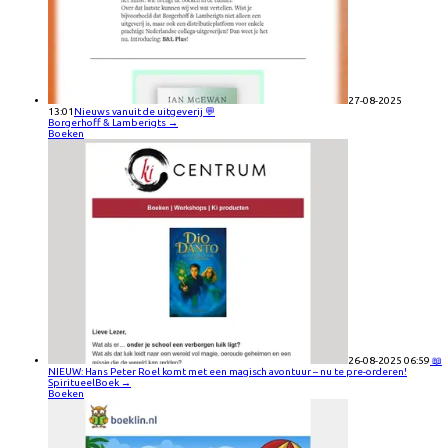
27-08-2025
13:01
Nieuws vanuit de uitgeverij 💬
Borgerhoff & Lamberigts
→
Boeken
26-08-2025 06:59
📖
NIEUW: Hans Peter Roel komt met een magisch avontuur – nu te pre-orderen!
SpiritueelBoek
→
Boeken