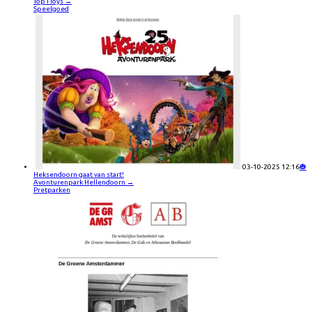
Top1Toys
→
Speelgoed
03-10-2025 12:16
🎃
Heksendoorn gaat van start!
Avonturenpark Hellendoorn
→
Pretparken