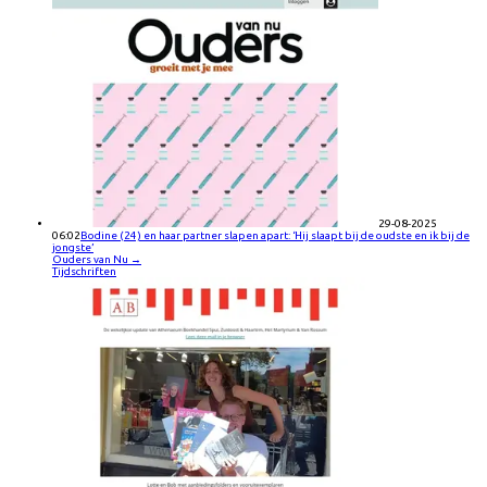
29-08-2025
06:02
Bodine (24) en haar partner slapen apart: ‘Hij slaapt bij de oudste en ik bij de
jongste’
Ouders van Nu
→
Tijdschriften