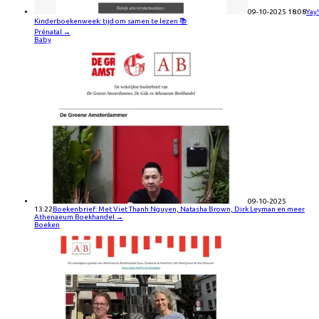
09-10-2025 18:08
Yay!
Kinderboekenweek: tijd om samen te lezen 📚
Prénatal
→
Baby
09-10-2025
13:22
Boekenbrief: Met Viet Thanh Nguyen, Natasha Brown, Dirk Leyman en meer
Athenaeum Boekhandel
→
Boeken