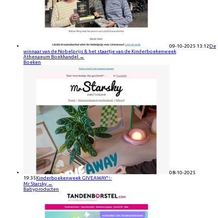
09-10-2025 13:12
De
winnaar van de Nobelprijs & het staartje van de Kinderboekenweek
Athenaeum Boekhandel
→
Boeken
08-10-2025
19:35
Kinderboekenweek GIVEAWAY!✨
Mr Starsky
→
Babyproducten