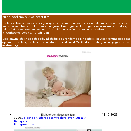
Kinderboekenweek: Vol avontuur!
De Kinderboekenweek is een jaarlijks leesevenement voor kinderen dat in het teken staat van
een speciaal thema. In dit thema vind je aanbiedingen en kortingscodes voor kinderboeken,
educatief speelgoed en leesmateriaal. Mailaanbiedingen verzamelt de beste
kinderboekenweek-aanbiedingen.
Boekenwinkels en speelgoedwinkels bieden rondom de Kinderboekenweek kortingscodes aa
op kinderboeken, boekensets en educatief materiaal. Via Mailaanbiedingen mis je geen enkel
aanbieding.
11-10-2025
07:06
Beleef de Kinderboekenweek vol avontuur 📖✨
Babypark
→
Babyproducten