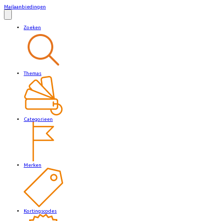
Mailaanbiedingen
Zoeken
Themas
Categorieen
Merken
Kortingscodes