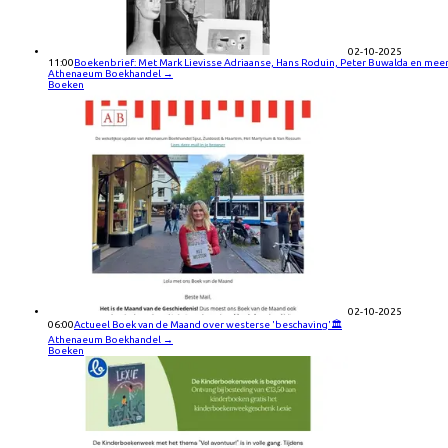
02-10-2025
11:00
Boekenbrief: Met Mark Lievisse Adriaanse, Hans Roduin, Peter Buwalda en mee
Athenaeum Boekhandel
→
Boeken
02-10-2025
06:00
Actueel Boek van de Maand over westerse 'beschaving'🏛️
Athenaeum Boekhandel
→
Boeken