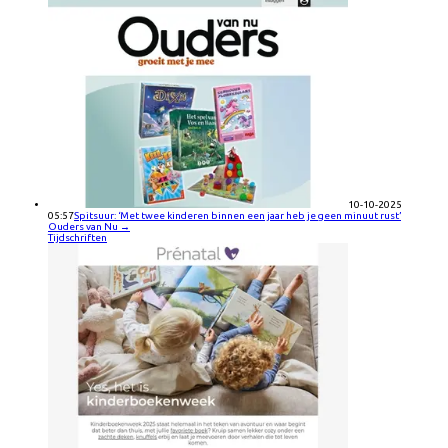
10-10-2025
05:57
Spitsuur: ‘Met twee kinderen binnen een jaar heb je geen minuut rust’
Ouders van Nu
→
Tijdschriften