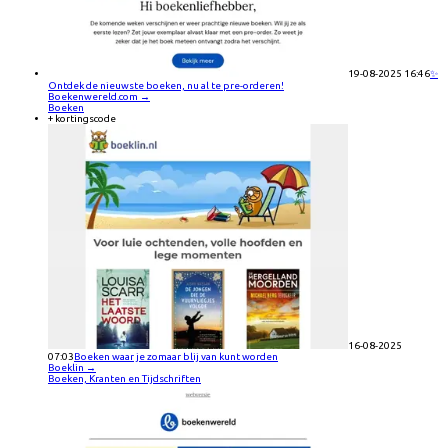
19-08-2025 16:46
✨
Ontdek de nieuwste boeken, nu al te pre-orderen!
Boekenwereld.com
→
Boeken
+ kortingscode
16-08-2025
07:03
Boeken waar je zomaar blij van kunt worden
Boeklin
→
Boeken, Kranten en Tijdschriften