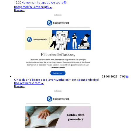
12:30
Humor van het grappige soort 📚
Borgerhoff & Lamberigts
→
Boeken
21-08-2025 17:05
📖
Ontdek: drie bijzondere levensverhalen + een spannende deal
Boekenwereld.com
→
Boeken