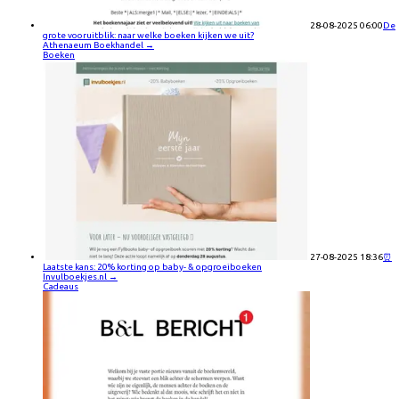
28-08-2025 06:00
De
grote vooruitblik: naar welke boeken kijken we uit?
Athenaeum Boekhandel
→
Boeken
27-08-2025 18:36
⏰
Laatste kans: 20% korting op baby- & opgroeiboeken
Invulboekjes.nl
→
Cadeaus