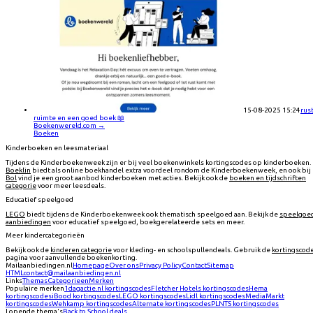
15-08-2025 15:24
rust
ruimte en een goed boek 📖
Boekenwereld.com
→
Boeken
Kinderboeken en leesmateriaal
Tijdens de Kinderboekenweek zijn er bij veel boekenwinkels kortingscodes op kinderboeken.
Boeklin
biedt als online boekhandel extra voordeel rondom de Kinderboekenweek, en ook bij
Bol
vind je een groot aanbod kinderboeken met acties. Bekijk ook de
boeken en tijdschriften
categorie
voor meer leesdeals.
Educatief speelgoed
LEGO
biedt tijdens de Kinderboekenweek ook thematisch speelgoed aan. Bekijk de
speelgoe
aanbiedingen
voor educatief speelgoed, boekgerelateerde sets en meer.
Meer kindercategorieën
Bekijk ook de
kinderen categorie
voor kleding- en schoolspullendeals. Gebruik de
kortingscod
pagina voor aanvullende boekenkorting.
Mailaanbiedingen.nl
Homepage
Over ons
Privacy Policy
Contact
Sitemap
HTML
contact@mailaanbiedingen.nl
Links
Themas
Categorieen
Merken
Populaire merken
1dagactie.nl
kortingscodes
Fletcher Hotels
kortingscodes
Hema
kortingscodes
iBood
kortingscodes
LEGO
kortingscodes
Lidl
kortingscodes
MediaMarkt
kortingscodes
Wehkamp
kortingscodes
Alternate
kortingscodes
PLNTS
kortingscodes
Lopende thema's
Back to School deals