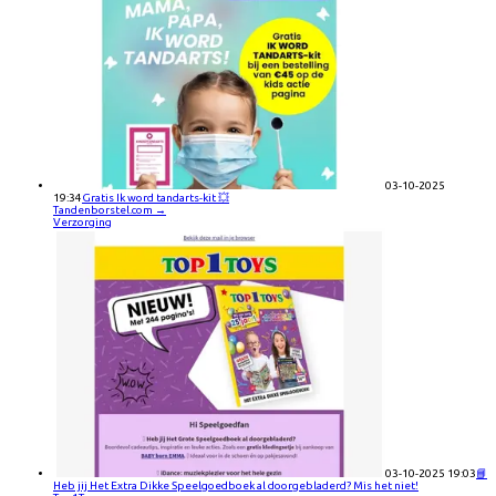
03-10-2025
19:34
Gratis Ik word tandarts-kit 💥
Tandenborstel.com
→
Verzorging
03-10-2025 19:03
📘
Heb jij Het Extra Dikke Speelgoedboek al doorgebladerd? Mis het niet!