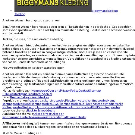
Biggymanskleding
Kleding
Another Woman kortingscode gebruiken
Een Another Woman kortingscode voer je in bij het afrekenen in de webshop. Codes gelden
soms voor specifieke collecties of bij een minimale besteding. Controleer de actievoorwaarde
voor je bestelt.
Jurken, blouses, broeken en dameskleding
Another Woman biedt elegante jurken in diverse lengtes en stijlen voor casual en zakelijke
gelegenheden, blouses in klassieke en trendy prints voor op het werk en in de vrije tijd, goed
zittende broeken en rokken in hoogwaardige stoffen, modieuze jassen en vesten voor de
overgangsperiodes, accessoires zoals sjaals en riemen als aanvulling op de outfit, en complete
looks voor seizoensgerichte samenstellingen. Vergelijk ook het aanbod in de
kleding-categori
voor aanvullende damesmode-aanbiedingen.
Nieuwe collecties en seizoensaanbiedingen
Another Woman lanceert elk seizoen nieuwe damescollecties afgestemd op de actuele
modetrends. Via de nieuwsbrief ontvang je als eerste bericht over nieuwe collecties en
tijdelijke aanbiedingen. Tijdens
Black Friday
zijn er extra kortingen op jurken, blouses en
dameskleding. Op Mailaanbiedingen worden alle Another Woman-aanbiedingen automatisch
bijgehouden.
Mailaanbiedingen.nl
Homepage
Over ons
Privacy Policy
Contact
Sitemap
HTML
contact@mailaanbiedingen.nl
Links
Themas
Categorieen
Merken
Populaire merken
1dagactie.nl
kortingscodes
Fletcher Hotels
kortingscodes
Hema
kortingscodes
iBood
kortingscodes
LEGO
kortingscodes
Lidl
kortingscodes
MediaMarkt
kortingscodes
Wehkamp
kortingscodes
Alternate
kortingscodes
PLNTS
kortingscodes
Lopende thema's
Back to School deals
Aankomende thema's
Oktoberfest
Oktober
woonmaand
Kinderboekenweek
Dierendag
Halloween deals
Affiliatevermelding:
Wij kunnen een commissie ontvangen wanneer je via een link op onze
site een aankoop doet. Dit heeft geen invloed op onze redactionele keuzes.
©
2026
Mailaanbiedingen.nl