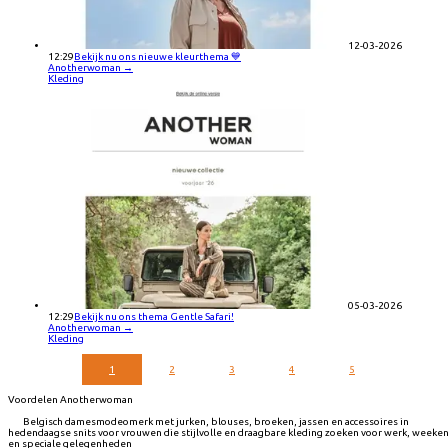
12-03-2026
12:29
Bekijk nu ons nieuwe kleurthema 💙
Anotherwoman
→
Kleding
05-03-2026
12:29
Bekijk nu ons thema Gentle Safari!
Anotherwoman
→
Kleding
1
2
3
4
5
Voordelen Anotherwoman
Belgisch damesmodeomerk met jurken, blouses, broeken, jassen en accessoires in
hedendaagse snits voor vrouwen die stijlvolle en draagbare kleding zoeken voor werk, weeke
en speciale gelegenheden