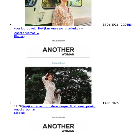
25-06-2026 12:30
Tijd
voor luchtigheid! Bekijk nu onze zomerse jurken ☀️
Anotherwoman
→
Kleding
13-05-2026
12:29
Bekijk nu onze bijzondere strepen & bloemen prints!
Anotherwoman
→
Kleding