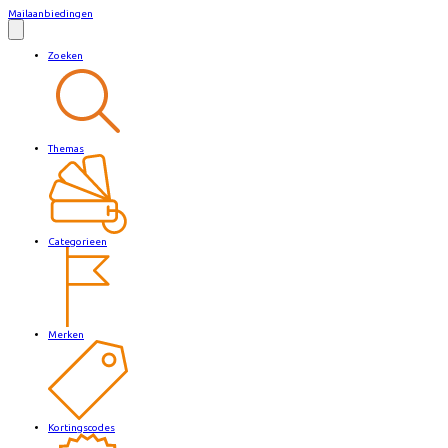
Mailaanbiedingen
Zoeken
Themas
Categorieen
Merken
Kortingscodes