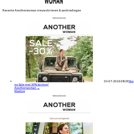
Recente
Anotherwoman
nieuwsbrieven & aanbiedingen
03-07-2026 08:29
Sho
nu Sale met 30% korting!
Anotherwoman
→
Kleding