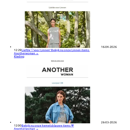
16-04-2026
12:29
Liefde 🤍voor Linnen! Bekijk nu onze Linnen items.
Anotherwoman
→
Kleding
26-03-2026
12:00
Bekijk nu onze hemelsblauwe items 💙
Anotherwoman
→