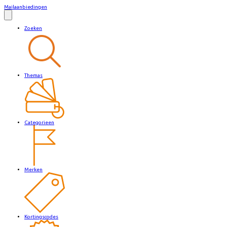
Mailaanbiedingen
Zoeken
Themas
Categorieen
Merken
Kortingscodes