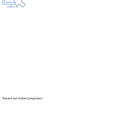
Recent van AsbasComputers