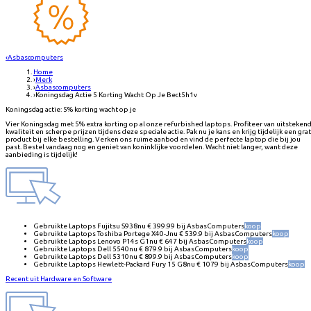
‹
Asbascomputers
Home
›
Merk
›
Asbascomputers
›
Koningsdag Actie 5 Korting Wacht Op Je Bect5h1v
Koningsdag actie: 5% korting wacht op je
Vier Koningsdag met 5% extra korting op al onze refurbished laptops. Profiteer van uitsteken
kwaliteit en scherpe prijzen tijdens deze speciale actie. Pak nu je kans en krijg tijdelijk een grat
product bij elke bestelling. Verken ons ruime aanbod en vind de perfecte laptop die bij jou
past. Bestel vandaag nog en geniet van koninklijke voordelen. Wacht niet langer, want deze
aanbieding is tijdelijk!
Gebruikte Laptops Fujitsu S938
nu €
399.99
bij
AsbasComputers
koop
Gebruikte Laptops Toshiba Portege X40-J
nu €
539.9
bij
AsbasComputers
koop
Gebruikte Laptops Lenovo P14s G1
nu €
647
bij
AsbasComputers
koop
Gebruikte Laptops Dell 5540
nu €
879.9
bij
AsbasComputers
koop
Gebruikte Laptops Dell 5310
nu €
899.9
bij
AsbasComputers
koop
Gebruikte Laptops Hewlett-Packard Fury 15 G8
nu €
1079
bij
AsbasComputers
koop
Recent uit Hardware en Software