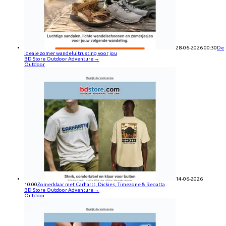
28-06-2026 00:30
De
ideale zomer wandeluitrusting voor jou
BD Store Outdoor Adventure
→
Outdoor
14-06-2026
10:00
Zomerklaar met Carhartt, Dickies, Timezone & Regatta
BD Store Outdoor Adventure
→
Outdoor