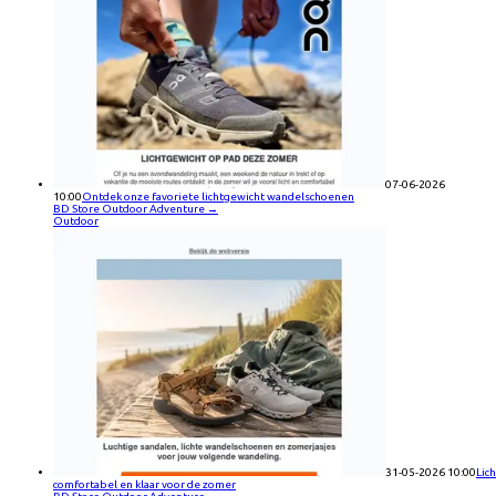
07-06-2026
10:00
Ontdek onze favoriete lichtgewicht wandelschoenen
BD Store Outdoor Adventure
→
Outdoor
31-05-2026 10:00
Lich
comfortabel en klaar voor de zomer