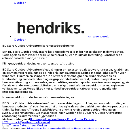
Outdoor
Kampeerwereld
Outdoor
BD Store Outdoor Adventure kortingscode gebruiken
Een BD Store Outdoor Adventure kortingscode voer je in bij het afrekenen in de webshop.
Codes gelden soms voor specifieke merken of bij een minimale besteding. Controleer de
actievoorwaarden voor je bestelt.
Klimgear, outdoorkleding en avontuursportuitrusting
BD Store Outdoor Adventure biedt klimgear en -accessoires als touwen, harnasen, karabijners
en helmets voor rotsklimmen en indoor klimmen, outdoorkleding in technische stoffen voor
wandelen, klimmen en kamperen in alle weersomstandigheden, wandelschoenen en
klimbekleding met ondersteuning en grip voor de buitenwereld, tenten, slaapzakken en
kampeeruitrusting voor meerdaagse expedities, avontuursportaccessoires voor canyoning, vi
ferrata en andere outdooractiviteiten, en navigatiematerialen en outdoor-technologie voor
veilig adventuren. Vergelijk ook het aanbod in de
outdoor-categorie
voor aanvullende
outdooraanbiedingen.
Nieuwe outdoorproducten en seizoensaanbiedingen
BD Store Outdoor Adventure heeft seizoensaanbiedingen op klimgear, wandeluitrusting en
kampeerproducten. Via de nieuwsbrief ontvang je als eerste bericht over nieuwe producten e
tijdelijke kortingen. Tijdens
Black Friday
zijn er extra kortingen op outdoorkleding en
avontuursportmateriaal. Op Mailaanbiedingen worden alle BD Store Outdoor Adventure-
aanbiedingen automatisch bijgehouden.
Mailaanbiedingen.nl
Homepage
Over ons
Privacy Policy
Contact
Sitemap
HTML
contact@mailaanbiedingen.nl
Links
Themas
Categorieen
Merken
Populaire merken
1dagactie.nl
kortingscodes
Fletcher Hotels
kortingscodes
Hema