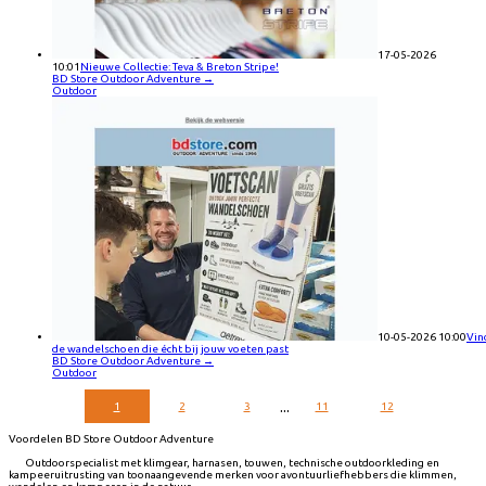
17-05-2026
10:01
Nieuwe Collectie: Teva & Breton Stripe!
BD Store Outdoor Adventure
→
Outdoor
10-05-2026 10:00
Vin
de wandelschoen die écht bij jouw voeten past
BD Store Outdoor Adventure
→
Outdoor
...
1
2
3
11
12
Voordelen BD Store Outdoor Adventure
Outdoorspecialist met klimgear, harnasen, touwen, technische outdoorkleding en
kampeeruitrusting van toonaangevende merken voor avontuurliefhebbers die klimmen,