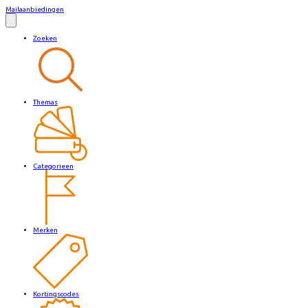
Mailaanbiedingen
Zoeken
Themas
Categorieen
Merken
Kortingscodes