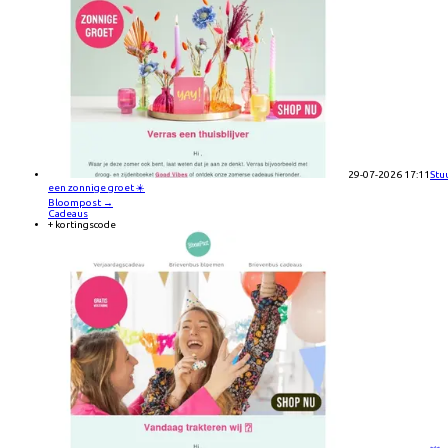
29-07-2026 17:11
Stu
een zonnige groet ☀️
Bloompost
→
Cadeaus
+ kortingscode