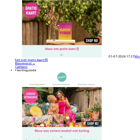
01-07-2026 17:27
Mis
het niet: gratis kaart 💌
Bloompost
→
Cadeaus
+ kortingscode