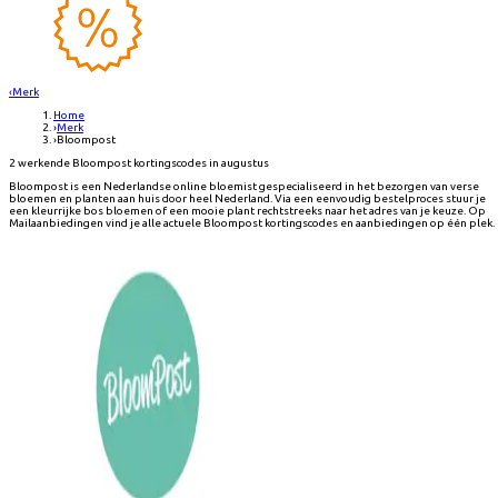
‹
Merk
Home
›
Merk
›
Bloompost
2 werkende Bloompost kortingscodes in augustus
Bloompost is een Nederlandse online bloemist gespecialiseerd in het bezorgen van verse
bloemen en planten aan huis door heel Nederland. Via een eenvoudig bestelproces stuur je
een kleurrijke bos bloemen of een mooie plant rechtstreeks naar het adres van je keuze. Op
Mailaanbiedingen vind je alle actuele Bloompost kortingscodes en aanbiedingen op één plek.