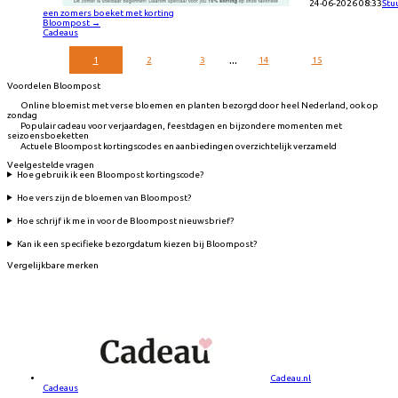
24-06-2026 08:33
Stu
een zomers boeket met korting
Bloompost
→
Cadeaus
...
1
2
3
14
15
Voordelen Bloompost
Online bloemist met verse bloemen en planten bezorgd door heel Nederland, ook op
zondag
Populair cadeau voor verjaardagen, feestdagen en bijzondere momenten met
seizoensboeketten
Actuele Bloompost kortingscodes en aanbiedingen overzichtelijk verzameld
Veelgestelde vragen
Hoe gebruik ik een Bloompost kortingscode?
Hoe vers zijn de bloemen van Bloompost?
Hoe schrijf ik me in voor de Bloompost nieuwsbrief?
Kan ik een specifieke bezorgdatum kiezen bij Bloompost?
Vergelijkbare merken
Cadeau.nl
Cadeaus