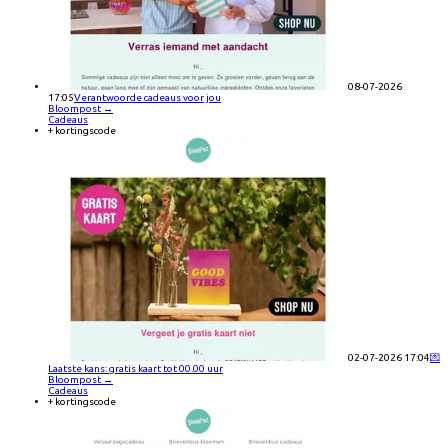
08-07-2026
17:05
Verantwoorde cadeaus voor jou
Bloompost
→
Cadeaus
+ kortingscode
02-07-2026 17:04
💌
Laatste kans: gratis kaart tot 00.00 uur
Bloompost
→
Cadeaus
+ kortingscode