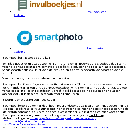
Invulboekjes.nl
Cadeaus
Smartphoto
Cadeaus
Bloompost kortingscode gebruiken
Een Bloompost kortingscode voer je in bij het afrekenen in de webshop. Codes gelden soms
voor het gehele assortiment, soms voor specifieke producten of bij een minimale besteding.
Sommige acties zijn exclusief voor nieuwe klanten. Controleer de actievoorwaarden voor je
bestelt.
Verse bloemen, planten en cadeauarrangementen
Bloompost heeft een uitgebreid assortiment: van kleurrijke boeketten en seizoensbloemen
tot kamerplanten en combinaties met chocolade of wijn. Bloemen zijn populair als cadeau voor
verjaardagen, jubilea en feestdagen. Vergelijk ook het aanbod in de
bloemen en planten-
categorie
of kijk in de
cadeau-categorie
voor alternatieven.
Bezorging en acties rondom feestdagen
Bloompost bezorgt bloemen door heel Nederland, ook op zondag bij sommige bestemminge
Rondom
Moederdag
en
Valentijnsdag
zijn er extra aanbiedingen en seizoensboeketten. Via d
nieuwsbrief ontvang je als eerste bericht over kortingen. Op Mailaanbiedingen worden alle
Bloompost-aanbiedingen automatisch bijgehouden, ook tijdens
Black Friday
.
Mailaanbiedingen.nl
Homepage
Over ons
Privacy Policy
Contact
Sitemap
HTML
contact@mailaanbiedingen.nl
Links
Themas
Categorieen
Merken
Populaire merken
1dagactie.nl
kortingscodes
Fletcher Hotels
kortingscodes
Hema