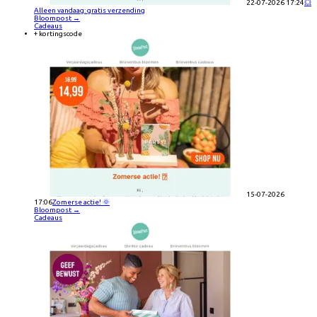
22-07-2026 17:24
💥
Alleen vandaag: gratis verzending
Bloompost
→
Cadeaus
+ kortingscode
15-07-2026
17:06
Zomerse actie! 🌞
Bloompost
→
Cadeaus