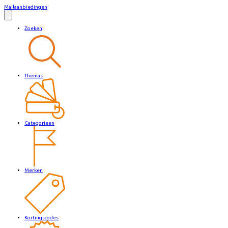
Mailaanbiedingen
Zoeken
Themas
Categorieen
Merken
Kortingscodes