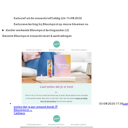
Exclusief uit de nieuwsbrief
Geldig t/m 15-08-2026
Exclusieve korting bij Bloompost op mooie bloemen nu
›
Eerder werkende
Bloompost
kortingscodes (
2
)
Recente
Bloompost
nieuwsbrieven & aanbiedingen
05-08-2026 17:36
Laa
weten dat je aan iemand denkt 💭
Bloompost
→
Cadeaus