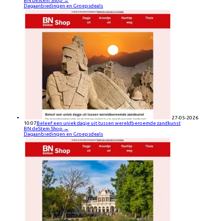
BN deStem Shop
→
Dagaanbiedingen en Groepsdeals
27-05-2026
10:07
Beleef een uniek dagje uit tussen wereldberoemde zandkunst
BN deStem Shop
→
Dagaanbiedingen en Groepsdeals