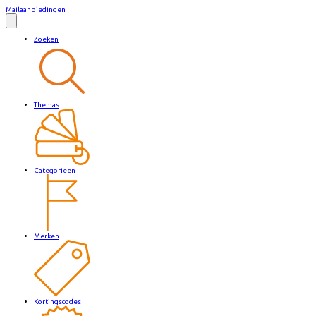
Mailaanbiedingen
Zoeken
Themas
Categorieen
Merken
Kortingscodes