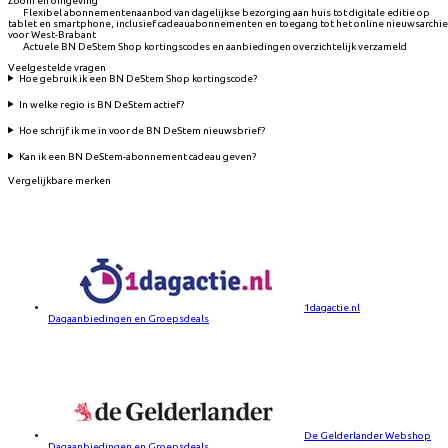
Zoom en omgeving
Flexibel abonnementenaanbod van dagelijkse bezorging aan huis tot digitale editie op
tablet en smartphone, inclusief cadeauabonnementen en toegang tot het online nieuwsarchie
voor West-Brabant
Actuele BN DeStem Shop kortingscodes en aanbiedingen overzichtelijk verzameld
Veelgestelde vragen
Hoe gebruik ik een BN DeStem Shop kortingscode?
In welke regio is BN DeStem actief?
Hoe schrijf ik me in voor de BN DeStem nieuwsbrief?
Kan ik een BN DeStem-abonnement cadeau geven?
Vergelijkbare merken
1dagactie.nl
Dagaanbiedingen en Groepsdeals
De Gelderlander Webshop
Dagaanbiedingen en Groepsdeals