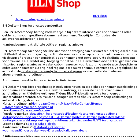
HLN Shop
Dagaanbiedingen en Groepsdeals
BN DeStem Shop kortingscode gebruiken
Een BN DeStem Shop kortingscode voer je in bij het afsluiten van een abonnement. Codes
gelden soms voor specifieke abonnementsvormen of looptijden. Controleer de
actievoorwaarden voor je bestelt.
Krantenabonnement, digitale editie en regionaal nieuws
BN DeStem Shop biedt de gedrukte krant voor bezorging aan huis met actueel regionaal nieu
uit West-Brabant en omgeving, de digitale krant voor lezen op tablet, smartphone en comput
via de app of browser, een combinatie-abonnement met zowel gedrukte als digitale toegang
voor maximale nieuwsdekking, toegang tot het online nieuwsarchief voor het terugzoeken van
historisch regionaal nieuws, weekendabonnementen voor bezorging van de zaterdageditie, e
cadeauabonnementen als origineel regionale cadeau voor familie en vrienden. Vergelijk ook h
aanbod in de
boeken-kranten-en-tijdschriften-categorie
voor aanvullende media- en
abonnements-aanbiedingen.
Abonnementsaanbiedingen en introductietarieven
BN DeStem Shop biedt regelmatig introductietarieven en tijdelijke abonnementsaanbieding
voor nieuwe abonnees. Via de nieuwsbrief ontvang je als eerste bericht over nieuwe
aanbiedingen en tijdelijke kortingen. Tijdens
Black Friday
zijn er extra kortingen op
krantenabonnementen. Op Mailaanbiedingen worden alle BN DeStem Shop-aanbiedingen
automatisch bijgehouden.
Mailaanbiedingen.nl
Homepage
Over ons
Privacy Policy
Contact
Sitemap
HTML
contact@mailaanbiedingen.nl
Links
Themas
Categorieen
Merken
Populaire merken
1dagactie.nl
kortingscodes
Fletcher Hotels
kortingscodes
Hema
kortingscodes
iBood
kortingscodes
LEGO
kortingscodes
Lidl
kortingscodes
MediaMarkt
kortingscodes
Wehkamp
kortingscodes
Alternate
kortingscodes
PLNTS
kortingscodes
Lopende thema's
Back to School deals
Aankomende thema's
Oktoberfest
Oktober
woonmaand
Kinderboekenweek
Dierendag
Halloween deals
Affiliatevermelding:
Wij kunnen een commissie ontvangen wanneer je via een link op onze