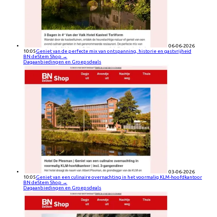
06-06-2026
10:05
Geniet van de perfecte mix van ontspanning, historie en gastvrijheid
BN deStem Shop
→
Dagaanbiedingen en Groepsdeals
03-06-2026
10:05
Geniet van een culinaire overnachting in het voormalig KLM-hoofdkantoor
BN deStem Shop
→
Dagaanbiedingen en Groepsdeals