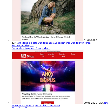
01-06-2026
10:45
Ontdek de ideale wandelsandaal voor zomerse wandelavonturen
BN deStem Shop
→
Dagaanbiedingen en Groepsdeals
30-05-2026 10:06
Zin
mee met de meest spectaculaire concerten