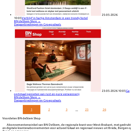
25-05-2026
10:05
Verblijf in hartje Amsterdam in een trendy hotel
BN deStem Shop
→
Dagaanbiedingen en Groepsdeals
23-05-2026 10:05
Ga
optimaal genieten van rust en pure verwennerij
BN deStem Shop
→
Dagaanbiedingen en Groepsdeals
...
1
2
3
25
26
Voordelen BN deStem Shop
Abonnementenwinkel van BN DeStem, de regionale krant voor West-Brabant, met gedrukt
en digitale krantenabonnementen voor actueel lokaal en regionaal nieuws uit Breda, Bergen 