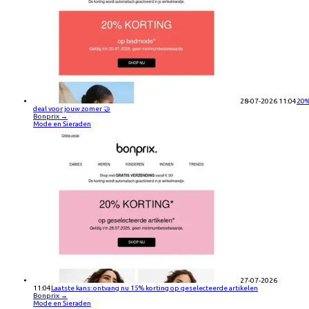
28-07-2026 11:04
20%
deal voor jouw zomer 🤝
Bonprix
→
Mode en Sieraden
27-07-2026
11:04
Laatste kans: ontvang nu 15% korting op geselecteerde artikelen
Bonprix
→
Mode en Sieraden