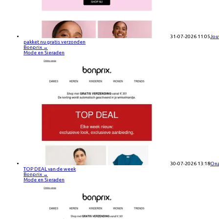
31-07-2026 11:05
Jo
pakket nu gratis verzonden
Bonprix
→
Mode en Sieraden
30-07-2026 13:18
On
TOP DEAL van de week
Bonprix
→
Mode en Sieraden