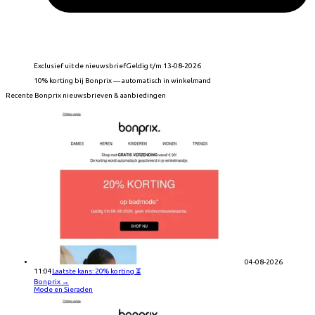
Exclusief uit de nieuwsbrief
Geldig t/m 13-08-2026
10% korting bij Bonprix — automatisch in winkelmand
Recente
Bonprix
nieuwsbrieven & aanbiedingen
04-08-2026
11:04
Laatste kans: 20% korting ⏳
Bonprix
→
Mode en Sieraden