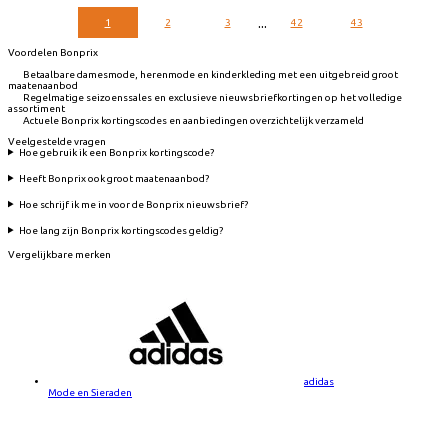
...
1
2
3
42
43
Voordelen Bonprix
Betaalbare damesmode, herenmode en kinderkleding met een uitgebreid groot
maatenaanbod
Regelmatige seizoenssales en exclusieve nieuwsbriefkortingen op het volledige
assortiment
Actuele Bonprix kortingscodes en aanbiedingen overzichtelijk verzameld
Veelgestelde vragen
Hoe gebruik ik een Bonprix kortingscode?
Heeft Bonprix ook groot maatenaanbod?
Hoe schrijf ik me in voor de Bonprix nieuwsbrief?
Hoe lang zijn Bonprix kortingscodes geldig?
Vergelijkbare merken
adidas
Mode en Sieraden