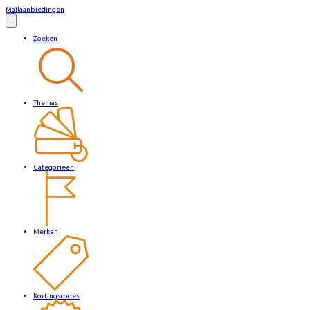
Mailaanbiedingen
Zoeken
Themas
Categorieen
Merken
Kortingscodes