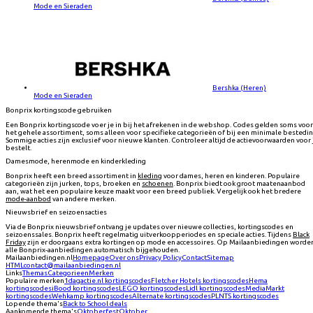
Mode en Sieraden
Bershka (Heren)
Mode en Sieraden
Bonprix kortingscode gebruiken
Een Bonprix kortingscode voer je in bij het afrekenen in de webshop. Codes gelden soms voor
het gehele assortiment, soms alleen voor specifieke categorieën of bij een minimale bestedin
Sommige acties zijn exclusief voor nieuwe klanten. Controleer altijd de actievoorwaarden voor 
bestelt.
Damesmode, herenmode en kinderkleding
Bonprix heeft een breed assortiment in
kleding
voor dames, heren en kinderen. Populaire
categorieën zijn jurken, tops, broeken en
schoenen
. Bonprix biedt ook groot maatenaanbod
aan, wat het een populaire keuze maakt voor een breed publiek. Vergelijk ook het bredere
mode-aanbod
van andere merken.
Nieuwsbrief en seizoensacties
Via de Bonprix nieuwsbrief ontvang je updates over nieuwe collecties, kortingscodes en
seizoenssales. Bonprix heeft regelmatig uitverkoopperiodes en speciale acties. Tijdens
Black
Friday
zijn er doorgaans extra kortingen op mode en accessoires. Op Mailaanbiedingen worde
alle Bonprix-aanbiedingen automatisch bijgehouden.
Mailaanbiedingen.nl
Homepage
Over ons
Privacy Policy
Contact
Sitemap
HTML
contact@mailaanbiedingen.nl
Links
Themas
Categorieen
Merken
Populaire merken
1dagactie.nl
kortingscodes
Fletcher Hotels
kortingscodes
Hema
kortingscodes
iBood
kortingscodes
LEGO
kortingscodes
Lidl
kortingscodes
MediaMarkt
kortingscodes
Wehkamp
kortingscodes
Alternate
kortingscodes
PLNTS
kortingscodes
Lopende thema's
Back to School deals
Aankomende thema's
Oktoberfest
Oktober