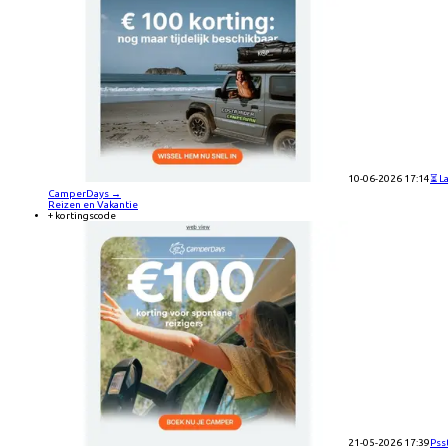
10-06-2026 17:14
⏳ L
CamperDays
→
Reizen en Vakantie
+ kortingscode
21-05-2026 17:39
Pss