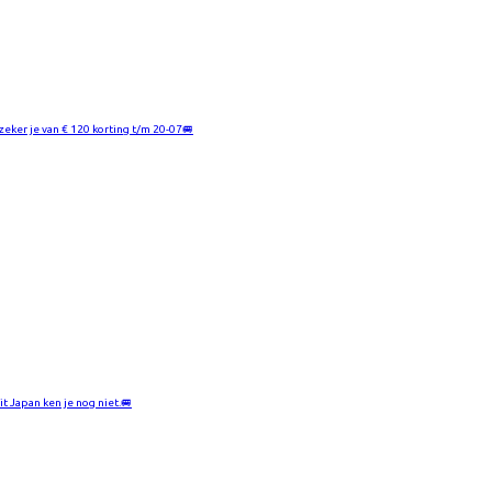
zeker je van € 120 korting t/m 20-07🚐
it Japan ken je nog niet.🚐