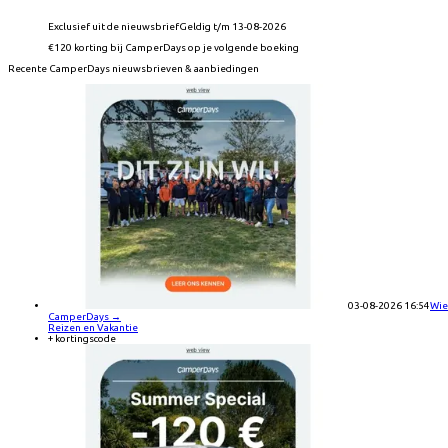
Exclusief uit de nieuwsbrief
Geldig t/m 13-08-2026
€120 korting bij CamperDays op je volgende boeking
Recente
CamperDays
nieuwsbrieven & aanbiedingen
03-08-2026 16:54
Wie
CamperDays
→
Reizen en Vakantie
+ kortingscode