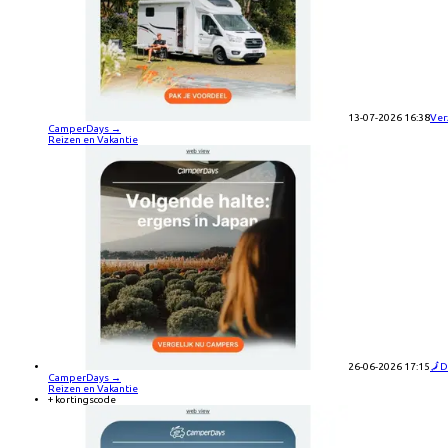
13-07-2026 16:38
Ver
CamperDays
→
Reizen en Vakantie
26-06-2026 17:15
🗾D
CamperDays
→
Reizen en Vakantie
+ kortingscode