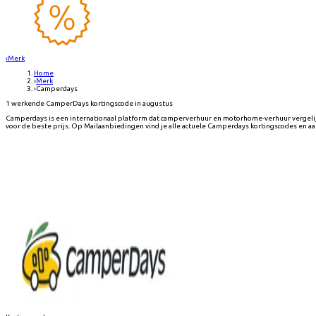
‹
Merk
Home
›
Merk
›
Camperdays
1 werkende CamperDays kortingscode in augustus
Camperdays is een internationaal platform dat camperverhuur en motorhome-verhuur vergeli
voor de beste prijs. Op Mailaanbiedingen vind je alle actuele Camperdays kortingscodes en a