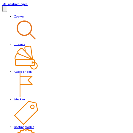
Mailaanbiedingen
Zoeken
Themas
Categorieen
Merken
Kortingscodes