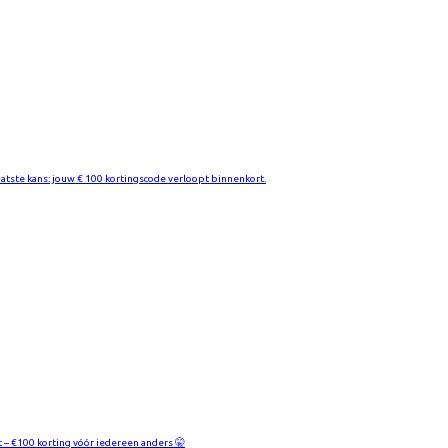
aatste kans: jouw € 100 kortingscode verloopt binnenkort.
t – €100 korting vóór iedereen anders 🤫