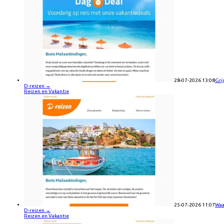
28-07-2026 13:08
Gri
D-reizen
→
Reizen en Vakantie
25-07-2026 11:07
Waa
D-reizen
→
Reizen en Vakantie