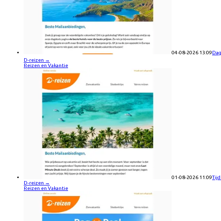
04-08-2026 13:09
Dag
D-reizen
→
Reizen en Vakantie
01-08-2026 11:09
Tijd
D-reizen
→
Reizen en Vakantie