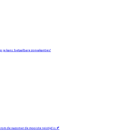
jp je kans: betaalbare zonvakanties!
rom de nazomer de mooiste reistijd is 🍂