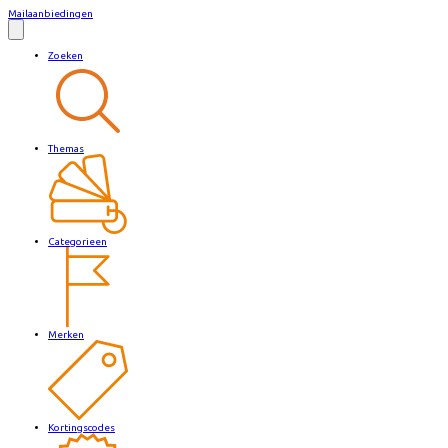
Mailaanbiedingen
Zoeken
Themas
Categorieen
Merken
Kortingscodes