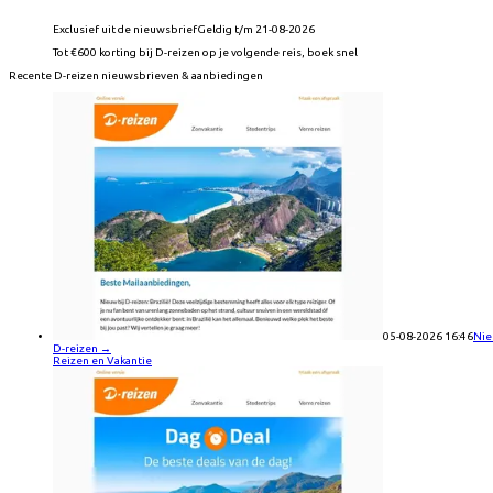
Exclusief uit de nieuwsbrief
Geldig t/m 21-08-2026
Tot €600 korting bij D-reizen op je volgende reis, boek snel
Recente
D-reizen
nieuwsbrieven & aanbiedingen
05-08-2026 16:46
Nie
D-reizen
→
Reizen en Vakantie