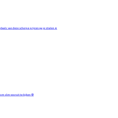
deals: van deze scherpe prijzen ga je stralen ☀️
 om slim vooruit te kijken 🤓