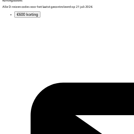
Kortingscodes
Alle
D-reizen
codes voor het laatst gecontroleerd op
21 juli 2026
€600 korting