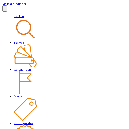
Mailaanbiedingen
Zoeken
Themas
Categorieen
Merken
Kortingscodes