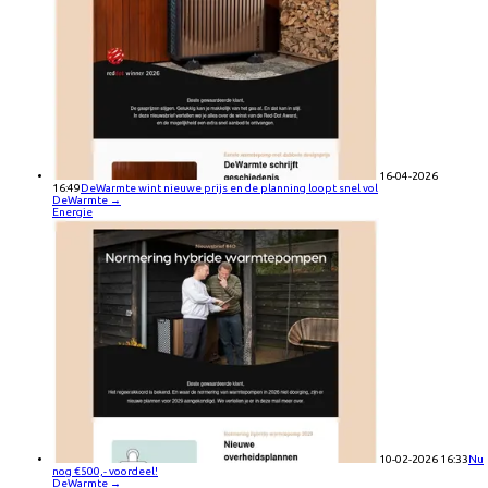
16-04-2026
16:49
DeWarmte wint nieuwe prijs en de planning loopt snel vol
DeWarmte
→
Energie
10-02-2026 16:33
Nu
nog €500,- voordeel!
DeWarmte
→