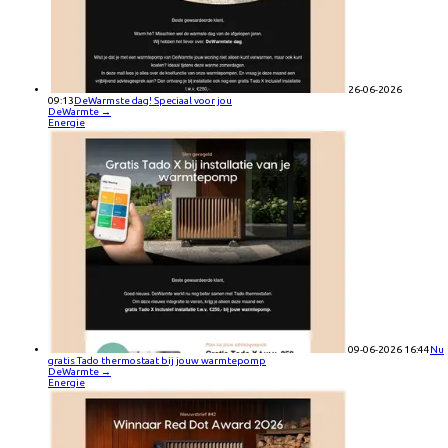
26-06-2026
09:13
DeWarmste dag! Speciaal voor jou
DeWarmte
→
Energie
09-06-2026 16:44
Nu
gratis Tado thermostaat bij jouw warmtepomp
DeWarmte
→
Energie