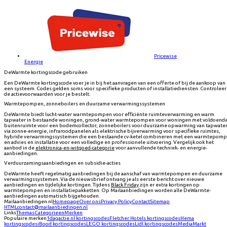
Pricewise
Energie
DeWarmte kortingscode gebruiken
Een DeWarmte kortingscode voer je in bij het aanvragen van een offerte of bij de aankoop van
een systeem. Codes gelden soms voor specifieke producten of installatiediensten. Controleer
de actievoorwaarden voor je bestelt.
Warmtepompen, zonneboilers en duurzame verwarmingssystemen
DeWarmte biedt lucht-water warmtepompen voor efficiënte ruimteverwarming en warm
tapwater in bestaande woningen, grond-water warmtepompen voor woningen met voldoend
buitenruimte voor een bodemcollector, zonneboilers voor duurzame opwarming van tapwate
via zonne-energie, infraroodpanelen als elektrische bijverwarming voor specifieke ruimtes,
hybride verwarmingssystemen die een bestaande cv-ketel combineren met een warmtepomp
en advies en installatie voor een volledige en professionele uitvoering. Vergelijk ook het
aanbod in de
elektronica-en-witgoed-categorie
voor aanvullende techniek- en energie-
aanbiedingen.
Verduurzamingsaanbiedingen en subsidie-acties
DeWarmte heeft regelmatig aanbiedingen bij de aanschaf van warmtepompen en duurzame
verwarmingssystemen. Via de nieuwsbrief ontvang je als eerste bericht over nieuwe
aanbiedingen en tijdelijke kortingen. Tijdens
Black Friday
zijn er extra kortingen op
warmtepompen en installatiepakketten. Op Mailaanbiedingen worden alle DeWarmte-
aanbiedingen automatisch bijgehouden.
Mailaanbiedingen.nl
Homepage
Over ons
Privacy Policy
Contact
Sitemap
HTML
contact@mailaanbiedingen.nl
Links
Themas
Categorieen
Merken
Populaire merken
1dagactie.nl
kortingscodes
Fletcher Hotels
kortingscodes
Hema
kortingscodes
iBood
kortingscodes
LEGO
kortingscodes
Lidl
kortingscodes
MediaMarkt