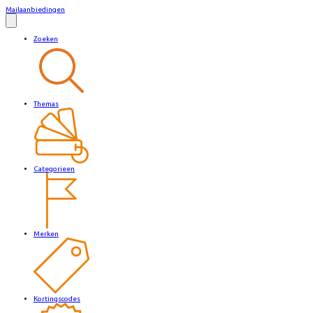
Mailaanbiedingen
Zoeken
Themas
Categorieen
Merken
Kortingscodes