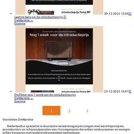
30-12-2025 12:06
⏰
Laatste kans op de introductieprijs ⏰
DeWarmte
→
Energie
23-12-2025 16:47
⏰
Profiteer nog 1 week van de introductieprijs
DeWarmte
→
Energie
1
2
3
Voordelen DeWarmte
Nederlandse specialist in duurzame verwarmingsoplossingen met warmtepompen,
zonneboilers en infraroodpanelen voor huiseigenaren die willen verduurzamen en energie
willen besparen met toekomstbestendige technologie