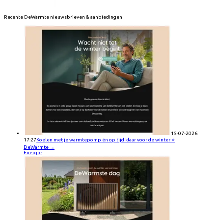
Recente
DeWarmte
nieuwsbrieven & aanbiedingen
15-07-2026
17:27
Koelen met je warmtepomp én op tijd klaar voor de winter ⭐
DeWarmte
→
Energie