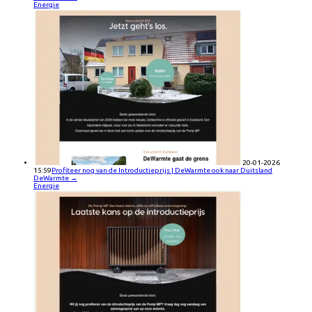
Energie
20-01-2026
15:59
Profiteer nog van de Introductieprijs | DeWarmte ook naar Duitsland
DeWarmte
→
Energie