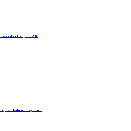
tste weekend Early Birds! 🐦
 Lights of Nature is begonnen!