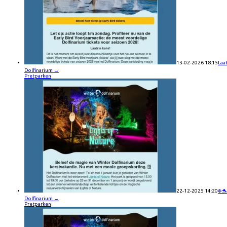
13-02-2026 18:15
Laa
Dolfinarium
→
Pretparken
22-12-2025 14:20
❄️
Dolfinarium
→
Pretparken