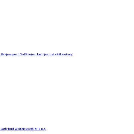
 Pakjesavond: Dolfinarium kaartjes met véél korting!
 Early Bird Wintertickets! €15 p.p.