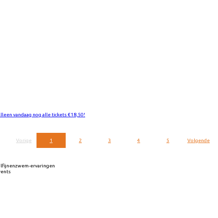
Alleen vandaag nog alle tickets €18,50!
Vorige
1
2
3
4
5
Volgende
olfijnenzwem-ervaringen
vents