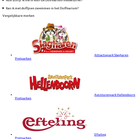
Hoe schrijf ik me in voor de Dolfinarium nieuwsbrief?
Kan ik met dolfijnen zwemmen in het Dolfinarium?
Vergelijkbare merken
Attractiepark Slagharen
Pretparken
Avonturenpark Hellendoorn
Pretparken
Efteling
Pretparken