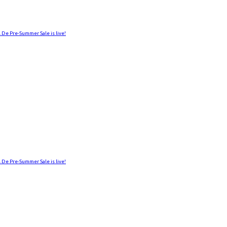
 De Pre-Summer Sale is live!
 De Pre-Summer Sale is live!