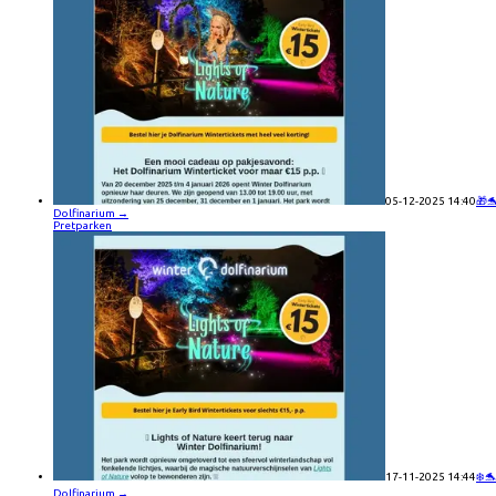
05-12-2025 14:40
🎁
Dolfinarium
→
Pretparken
17-11-2025 14:44
❄️🐬
Dolfinarium
→