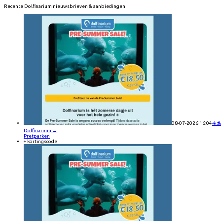
Recente
Dolfinarium
nieuwsbrieven & aanbiedingen
08-07-2026 16:04
☀️
Dolfinarium
→
Pretparken
+ kortingscode