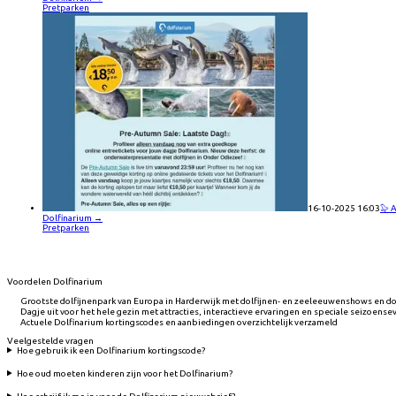
Pretparken
16-10-2025 16:03
🦭 
Dolfinarium
→
Pretparken
Voordelen Dolfinarium
Grootste dolfijnenpark van Europa in Harderwijk met dolfijnen- en zeeleeuwenshows en d
Dagje uit voor het hele gezin met attracties, interactieve ervaringen en speciale seizoense
Actuele Dolfinarium kortingscodes en aanbiedingen overzichtelijk verzameld
Veelgestelde vragen
Hoe gebruik ik een Dolfinarium kortingscode?
Hoe oud moeten kinderen zijn voor het Dolfinarium?