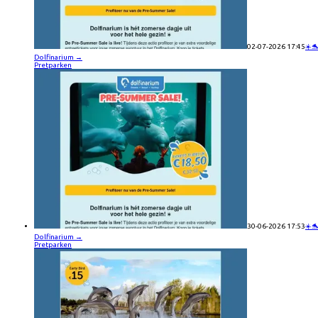
02-07-2026 17:45
☀️
Dolfinarium
→
Pretparken
30-06-2026 17:53
☀️
Dolfinarium
→
Pretparken