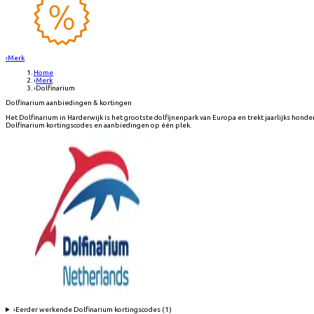
‹
Merk
Home
›
Merk
›
Dolfinarium
Dolfinarium aanbiedingen & kortingen
Het Dolfinarium in Harderwijk is het grootste dolfijnenpark van Europa en trekt jaarlijks hon
Dolfinarium kortingscodes en aanbiedingen op één plek.
›
Eerder werkende
Dolfinarium
kortingscodes (
1
)