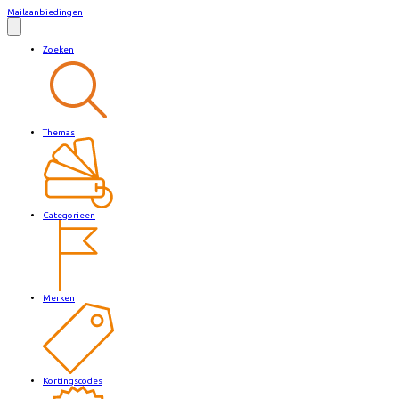
Mailaanbiedingen
Zoeken
Themas
Categorieen
Merken
Kortingscodes