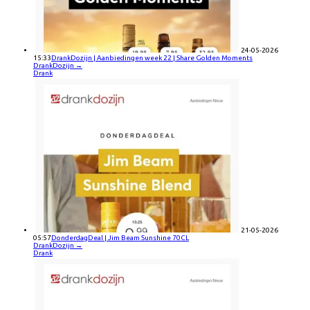
24-05-2026
15:33
DrankDozijn | Aanbiedingen week 22 | Share Golden Moments
DrankDozijn
→
Drank
21-05-2026
05:57
DonderdagDeal | Jim Beam Sunshine 70CL
DrankDozijn
→
Drank