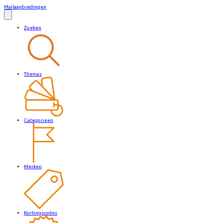
Mailaanbiedingen
Zoeken
Themas
Categorieen
Merken
Kortingscodes