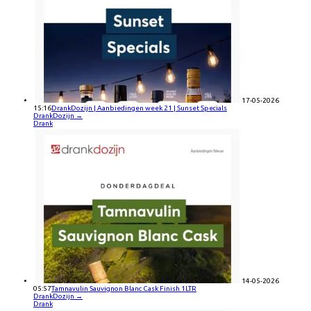
17-05-2026
15:16
DrankDozijn | Aanbiedingen week 21 | Sunset Specials
DrankDozijn
→
Drank
14-05-2026
05:57
Tamnavulin Sauvignon Blanc Cask Finish 1LTR
DrankDozijn
→
Drank