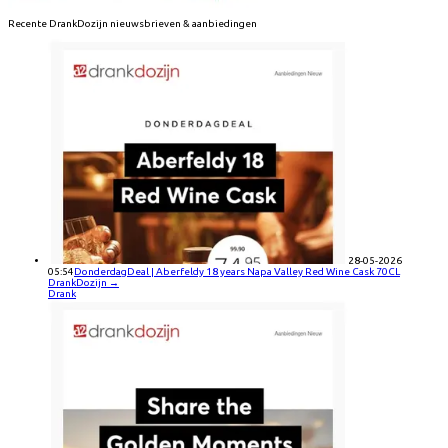
Recente
DrankDozijn
nieuwsbrieven & aanbiedingen
28-05-2026
05:54
DonderdagDeal | Aberfeldy 18 years Napa Valley Red Wine Cask 70CL
DrankDozijn
→
Drank