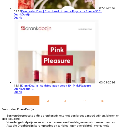
07-05-2026
05:58
DonderdagDeal | Chambord Liqueure Royale de France 50CL
DrankDozijn
→
Drank
03-05-2026
15:15
DrankDozijn | Aanbiedingen week 19 | Pink Pleasure
DrankDozijn
→
Drank
...
1
2
3
14
15
Voordelen DrankDozijn
Een van de grootste online drankenwinkels met een breed aanbod wijnen, bieren en
gedistilleerd
Voordelige kistprijzen en extra acties rondom feestdagen en seizoensmomenten
Actuele Drankdozijn kortingscodes en aanbiedingen overzichtelijk verzameld