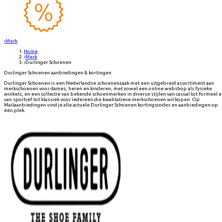
‹
Merk
Home
›
Merk
›
Durlinger Schoenen
Durlinger Schoenen aanbiedingen & kortingen
Durlinger Schoenen is een Nederlandse schoenenzaak met een uitgebreid assortiment aan
merkschoenen voor dames, heren en kinderen, met zowel een online webshop als fysieke
winkels, en een collectie van bekende schoenmerken in diverse stijlen van casual tot formeel 
van sportief tot klassiek voor iedereen die kwalitatieve merkschoenen wil kopen. Op
Mailaanbiedingen vind je alle actuele Durlinger Schoenen kortingscodes en aanbiedingen op
één plek.