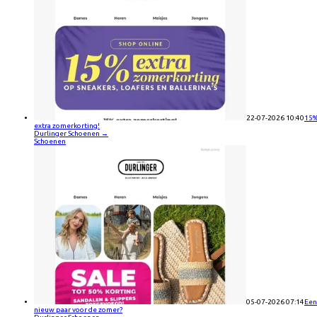
22-07-2026 10:40
15
extra zomerkorting!
Durlinger Schoenen
→
Schoenen
05-07-2026 07:14
Een
nieuw paar voor de zomer?