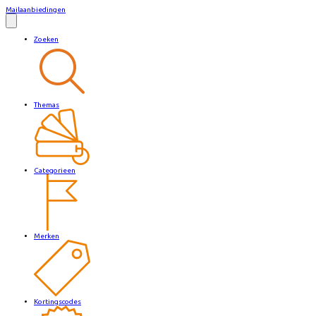
Mailaanbiedingen
Zoeken
Themas
Categorieen
Merken
Kortingscodes