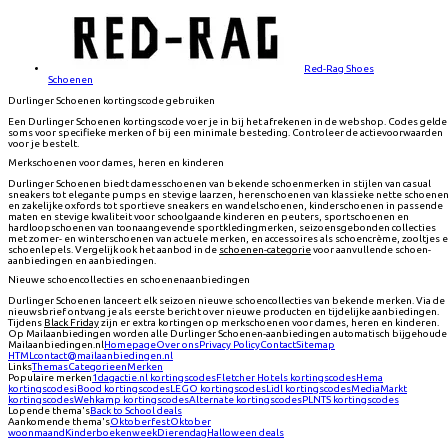
Red-Rag Shoes
Schoenen
Durlinger Schoenen kortingscode gebruiken
Een Durlinger Schoenen kortingscode voer je in bij het afrekenen in de webshop. Codes geld
soms voor specifieke merken of bij een minimale besteding. Controleer de actievoorwaarden
voor je bestelt.
Merkschoenen voor dames, heren en kinderen
Durlinger Schoenen biedt damesschoenen van bekende schoenmerken in stijlen van casual
sneakers tot elegante pumps en stevige laarzen, herenschoenen van klassieke nette schoene
en zakelijke oxfords tot sportieve sneakers en wandelschoenen, kinderschoenen in passende
maten en stevige kwaliteit voor schoolgaande kinderen en peuters, sportschoenen en
hardloopschoenen van toonaangevende sportkledingmerken, seizoensgebonden collecties
met zomer- en winterschoenen van actuele merken, en accessoires als schoencrème, zooltjes 
schoenlepels. Vergelijk ook het aanbod in de
schoenen-categorie
voor aanvullende schoen-
aanbiedingen en aanbiedingen.
Nieuwe schoencollecties en schoenenaanbiedingen
Durlinger Schoenen lanceert elk seizoen nieuwe schoencollecties van bekende merken. Via de
nieuwsbrief ontvang je als eerste bericht over nieuwe producten en tijdelijke aanbiedingen.
Tijdens
Black Friday
zijn er extra kortingen op merkschoenen voor dames, heren en kinderen.
Op Mailaanbiedingen worden alle Durlinger Schoenen-aanbiedingen automatisch bijgehoude
Mailaanbiedingen.nl
Homepage
Over ons
Privacy Policy
Contact
Sitemap
HTML
contact@mailaanbiedingen.nl
Links
Themas
Categorieen
Merken
Populaire merken
1dagactie.nl
kortingscodes
Fletcher Hotels
kortingscodes
Hema
kortingscodes
iBood
kortingscodes
LEGO
kortingscodes
Lidl
kortingscodes
MediaMarkt
kortingscodes
Wehkamp
kortingscodes
Alternate
kortingscodes
PLNTS
kortingscodes
Lopende thema's
Back to School deals
Aankomende thema's
Oktoberfest
Oktober
woonmaand
Kinderboekenweek
Dierendag
Halloween deals