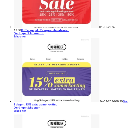
01-08-2026
17:30
Koffer gepakt? Vergeet de sale niet.
Durlinger Schoenen
→
Schoenen
24-07-2026 09:30
No
3 dagen: 15% extra zomerkorting
Durlinger Schoenen
→
Schoenen