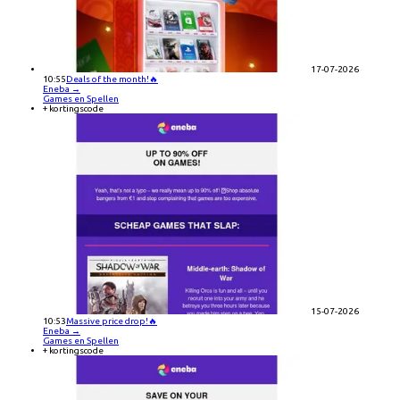
17-07-2026
10:55
Deals of the month!🔥
Eneba
→
Games en Spellen
+ kortingscode
15-07-2026
10:53
Massive price drop!🔥
Eneba
→
Games en Spellen
+ kortingscode