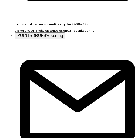
Exclusief uit de nieuwsbrief
Geldig t/m 27-08-2026
9% korting bij Eneba op consoles en game aankopen nu
POINTSDROP
9% korting