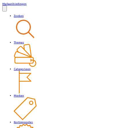
Mailaanbiedingen
Zoeken
Themas
Categorieen
Merken
Kortingscodes