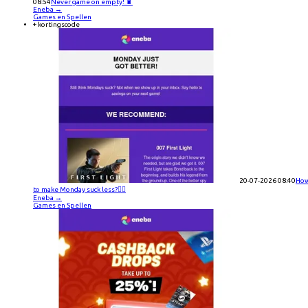
08:54
Never game on empty! 🔋
Eneba
→
Games en Spellen
+ kortingscode
20-07-2026 08:40
Ho
to make Monday suck less?😵‍💫
Eneba
→
Games en Spellen