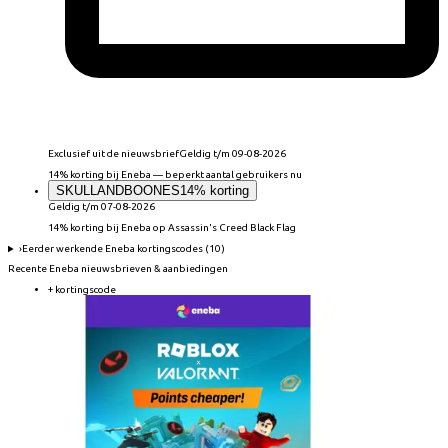
Exclusief uit de nieuwsbrief
Geldig t/m 09-08-2026
14% korting bij Eneba — beperkt aantal gebruikers nu
SKULLANDBOONES
14% korting
Geldig t/m 07-08-2026
14% korting bij Eneba op Assassin's Creed Black Flag
›
Eerder werkende
Eneba
kortingscodes (
10
)
Recente
Eneba
nieuwsbrieven & aanbiedingen
+ kortingscode