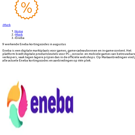
‹
Merk
Home
›
Merk
›
Eneba
9 werkende Eneba kortingscodes in augustus
Eneba is een digitale marktplaats voor games, game-cadeaubonnen en in-game content. Het
platform biedt digitale productsleutels voor PC-, console- en mobiele games van betrouwbar
verkopers, vaak tegen lagere prijzen dan in de officiële webshops. Op Mailaanbiedingen vind 
alle actuele Eneba kortingscodes en aanbiedingen op één plek.