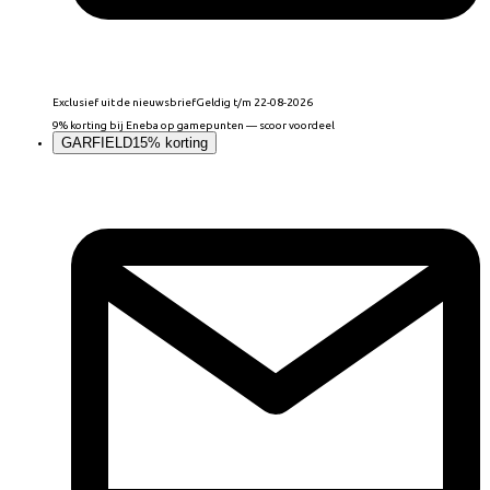
Exclusief uit de nieuwsbrief
Geldig t/m 22-08-2026
9% korting bij Eneba op gamepunten — scoor voordeel
GARFIELD
15% korting