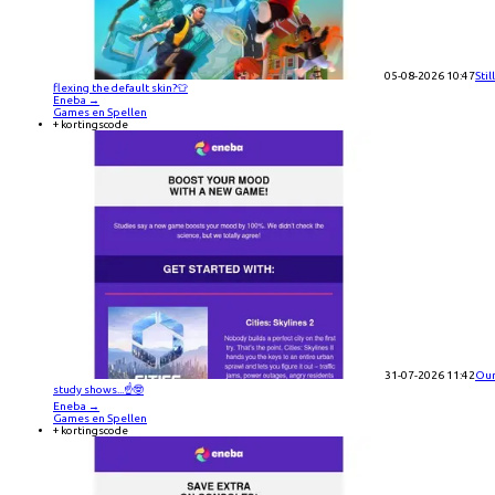
05-08-2026 10:47
Still
flexing the default skin?👕
Eneba
→
Games en Spellen
+ kortingscode
31-07-2026 11:42
Ou
study shows...☝️🤓
Eneba
→
Games en Spellen
+ kortingscode