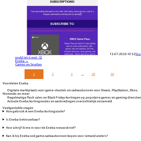
13-07-2026 10:52
You
could let it end...🤔
Eneba
→
Games en Spellen
...
1
2
3
29
30
Voordelen Eneba
Digitale marktplaats voor game-sleutels en cadeaubonnen voor Steam, PlayStation, Xbox,
Nintendo en meer
Regelmatige flash sales en Black Friday-kortingen op populaire games en gaming-diensten
Actuele Eneba kortingscodes en aanbiedingen overzichtelijk verzameld
Veelgestelde vragen
Hoe gebruik ik een Eneba kortingscode?
Is Eneba betrouwbaar?
Hoe schrijf ik me in voor de Eneba nieuwsbrief?
Kan ik bij Eneba ook game-cadeaubonnen kopen voor iemand anders?