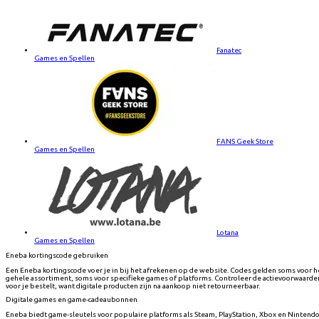
Fanatec
Games en Spellen
FANS Geek Store
Games en Spellen
Lotana
Games en Spellen
Eneba kortingscode gebruiken
Een Eneba kortingscode voer je in bij het afrekenen op de website. Codes gelden soms voor h
gehele assortiment, soms voor specifieke games of platforms. Controleer de actievoorwaarde
voor je bestelt, want digitale producten zijn na aankoop niet retourneerbaar.
Digitale games en game-cadeaubonnen
Eneba biedt game-sleutels voor populaire platforms als Steam, PlayStation, Xbox en Nintendo