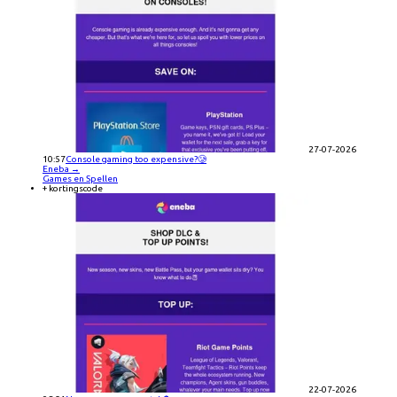
27-07-2026
10:57
Console gaming too expensive?🥲
Eneba
→
Games en Spellen
+ kortingscode
22-07-2026