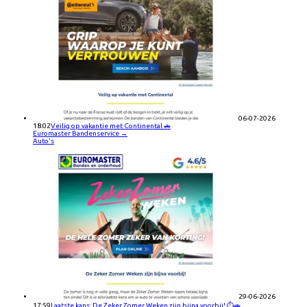
06-07-2026
18:02
Veilig op vakantie met Continental 🚗
Euromaster Bandenservice
→
Auto's
29-06-2026
17:59
Laatste kans: De Zeker Zomer Weken zijn bijna voorbij! ⏱️🚗