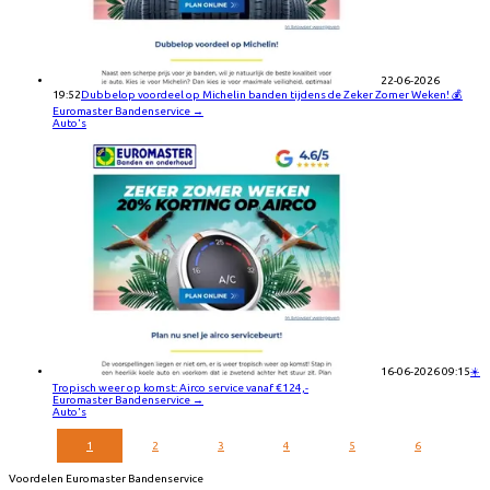
22-06-2026
19:52
Dubbelop voordeel op Michelin banden tijdens de Zeker Zomer Weken! 💰
Euromaster Bandenservice
→
Auto's
16-06-2026 09:15
☀️
Tropisch weer op komst: Airco service vanaf €124,-
Euromaster Bandenservice
→
Auto's
1
2
3
4
5
6
Voordelen Euromaster Bandenservice