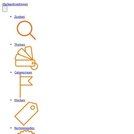
Mailaanbiedingen
Zoeken
Themas
Categorieen
Merken
Kortingscodes