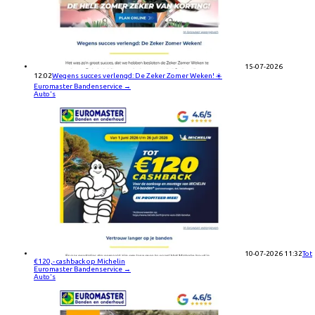
15-07-2026
12:02
Wegens succes verlengd: De Zeker Zomer Weken! ☀️
Euromaster Bandenservice
→
Auto's
10-07-2026 11:32
Tot
€120,- cashback op Michelin
Euromaster Bandenservice
→
Auto's