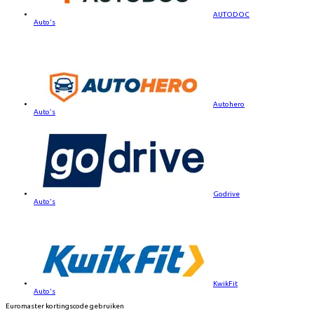
AUTODOC
Auto's
Autohero
Auto's
Godrive
Auto's
KwikFit
Auto's
Euromaster kortingscode gebruiken