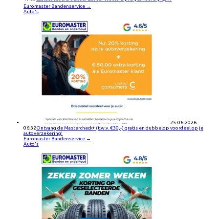
Euromaster Bandenservice
→
Auto's
25-06-2026
06:32
Ontvang de Mastercheck+ (t.w.v. €30,-) gratis en dubbelop voordeel op je
autoverzekering!
Euromaster Bandenservice
→
Auto's