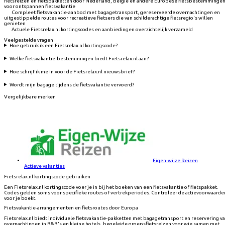
fietsreizen en fietspakketten door Nederland, België en andere Europese fietsbestemminge
voor ontspannen fietsvakantie
Compleet fietsvakantie-aanbod met bagagetransport, gereserveerde overnachtingen en
uitgestippelde routes voor recreatieve fietsers die van schilderachtige fietsregio's willen
genieten
Actuele Fietsrelax.nl kortingscodes en aanbiedingen overzichtelijk verzameld
Veelgestelde vragen
Hoe gebruik ik een Fietsrelax.nl kortingscode?
Welke fietsvakantie-bestemmingen biedt Fietsrelax.nl aan?
Hoe schrijf ik me in voor de Fietsrelax.nl nieuwsbrief?
Wordt mijn bagage tijdens de fietsvakantie vervoerd?
Vergelijkbare merken
Eigen-wijze Reizen
Actieve vakanties
Fietsrelax.nl kortingscode gebruiken
Een Fietsrelax.nl kortingscode voer je in bij het boeken van een fietsvakantie of fietspakket.
Codes gelden soms voor specifieke routes of vertrekperiodes. Controleer de actievoorwaarde
voor je boekt.
Fietsvakantie-arrangementen en fietsroutes door Europa
Fietsrelax.nl biedt individuele fietsvakantie-pakketten met bagagetransport en reservering v
overnachtingen in B&B's en kleine hotels, begeleide groepsfietsreizen voor wie samen met