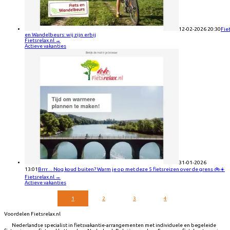
12-02-2026 20:30
Fie
en Wandelbeurs: wij zijn erbij
Fietsrelax.nl
→
Actieve vakanties
31-01-2026
13:01
Brrr… Nog koud buiten? Warm je op met deze 5 fietsreizen over de grens 🚲☀️
Fietsrelax.nl
→
Actieve vakanties
1
2
3
4
Voordelen Fietsrelax.nl
Nederlandse specialist in fietsvakantie-arrangementen met individuele en begeleide