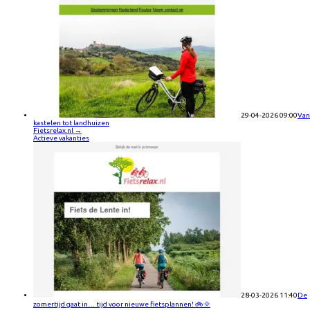
29-04-2026 09:00
Van
kastelen tot landhuizen
Fietsrelax.nl
→
Actieve vakanties
28-03-2026 11:40
De
zomertijd gaat in… tijd voor nieuwe fietsplannen! 🚲🌞