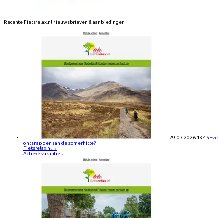
Recente
Fietsrelax.nl
nieuwsbrieven & aanbiedingen
29-07-2026 13:45
Eve
ontsnappen aan de zomerhitte?
Fietsrelax.nl
→
Actieve vakanties