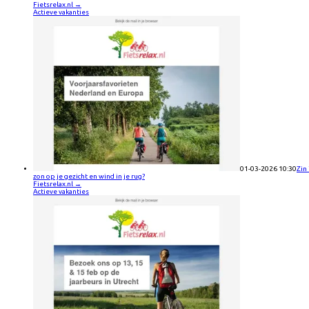
Fietsrelax.nl
→
Actieve vakanties
01-03-2026 10:30
Zin 
zon op je gezicht en wind in je rug?
Fietsrelax.nl
→
Actieve vakanties