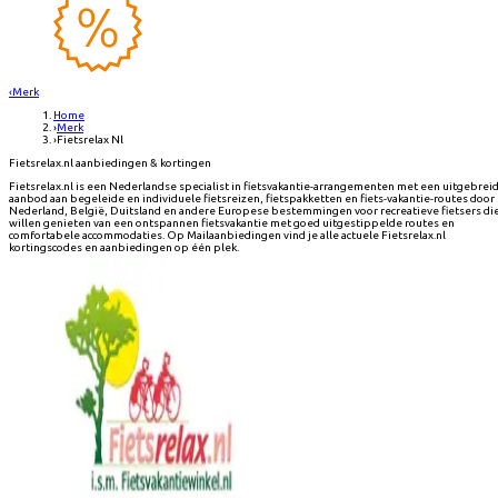
‹
Merk
Home
›
Merk
›
Fietsrelax Nl
Fietsrelax.nl aanbiedingen & kortingen
Fietsrelax.nl is een Nederlandse specialist in fietsvakantie-arrangementen met een uitgebrei
aanbod aan begeleide en individuele fietsreizen, fietspakketten en fiets-vakantie-routes door
Nederland, België, Duitsland en andere Europese bestemmingen voor recreatieve fietsers di
willen genieten van een ontspannen fietsvakantie met goed uitgestippelde routes en
comfortabele accommodaties. Op Mailaanbiedingen vind je alle actuele Fietsrelax.nl
kortingscodes en aanbiedingen op één plek.