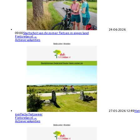
24-06-2026
09:00
Startschot van de zomer: fietsen in eigen land
Fietsrelax.nl
→
Actieve vakanties
27-05-2026 12:49
Het
perfecte fietsweer
Fietsrelax.nl
→
Actieve vakanties