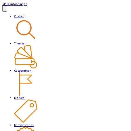
Mailaanbiedingen
Zoeken
Themas
Categorieen
Merken
Kortingscodes