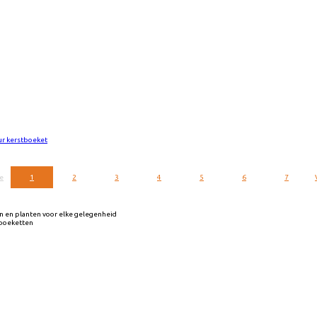
ur kerstboeket
e
1
2
3
4
5
6
7
 en planten voor elke gelegenheid
mboeketten