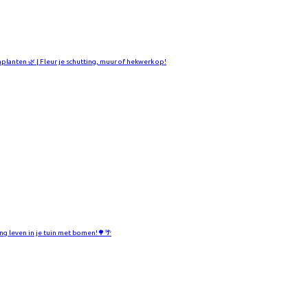
mplanten 🌿 | Fleur je schutting, muur of hekwerk op!
ng leven in je tuin met bomen!🌳🌴