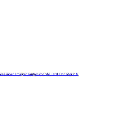
ene moederdagcadeautjes voor de liefste moeders! 🌷