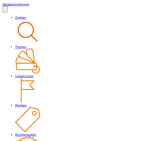
Mailaanbiedingen
Zoeken
Themas
Categorieen
Merken
Kortingscodes