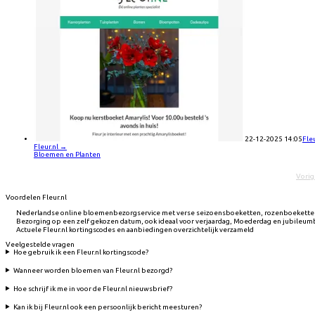
22-12-2025 14:05
Fle
Fleur.nl
→
Bloemen en Planten
Vorig
Voordelen Fleur.nl
Nederlandse online bloemenbezorgservice met verse seizoensboeketten, rozenboeketten
Bezorging op een zelf gekozen datum, ook ideaal voor verjaardag, Moederdag en jubileu
Actuele Fleur.nl kortingscodes en aanbiedingen overzichtelijk verzameld
Veelgestelde vragen
Hoe gebruik ik een Fleur.nl kortingscode?
Wanneer worden bloemen van Fleur.nl bezorgd?
Hoe schrijf ik me in voor de Fleur.nl nieuwsbrief?
Kan ik bij Fleur.nl ook een persoonlijk bericht meesturen?