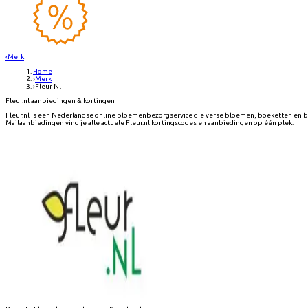
‹
Merk
Home
›
Merk
›
Fleur Nl
Fleur.nl aanbiedingen & kortingen
Fleur.nl is een Nederlandse online bloemenbezorgservice die verse bloemen, boeketten en 
Mailaanbiedingen vind je alle actuele Fleur.nl kortingscodes en aanbiedingen op één plek.