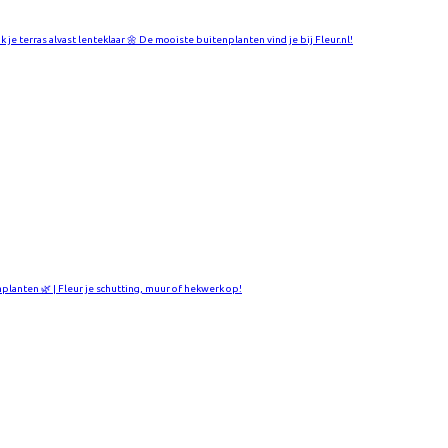
k je terras alvast lenteklaar 🌼 De mooiste buitenplanten vind je bij Fleur.nl!
mplanten 🌿 | Fleur je schutting, muur of hekwerk op!