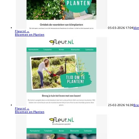
05-03-2026 17:04
kli
Fleur.nl
→
Bloemen en Planten
25-02-2026 16:39
Bre
Fleur.nl
→
Bloemen en Planten