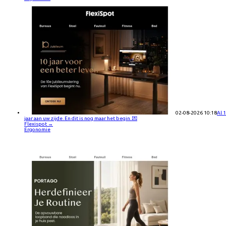
02-08-2026 10:18
Al 
jaar aan uw zijde. En dit is nog maar het begin. 💌
Flexispot
→
Ergonomie