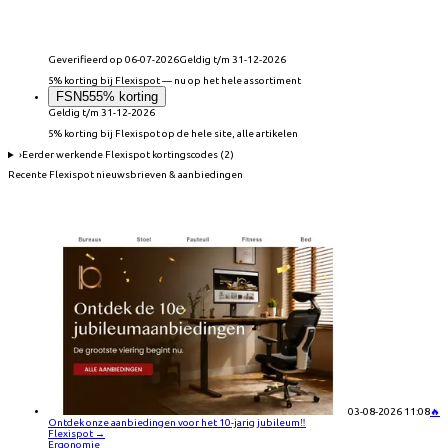
Geverifieerd op 06-07-2026
Geldig t/m 31-12-2026
5% korting bij Flexispot — nu op het hele assortiment
FSN55
5% korting
Geldig t/m 31-12-2026
5% korting bij Flexispot op de hele site, alle artikelen
›
Eerder werkende
Flexispot
kortingscodes (
2
)
Recente
Flexispot
nieuwsbrieven & aanbiedingen
03-08-2026 11:08
🔥
Ontdek onze aanbiedingen voor het 10-jarig jubileum‼️
Flexispot
→
Ergonomie