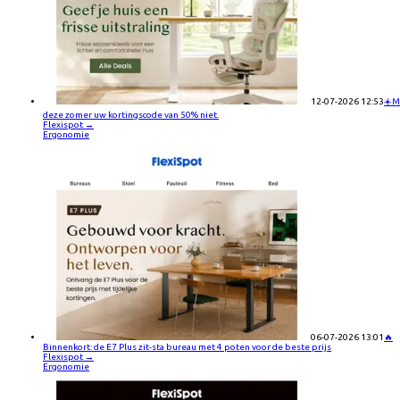
12-07-2026 12:53
☀️M
deze zomer uw kortingscode van 50% niet.
Flexispot
→
Ergonomie
06-07-2026 13:01
🔥
Binnenkort: de E7 Plus zit-sta bureau met 4 poten voor de beste prijs
Flexispot
→
Ergonomie