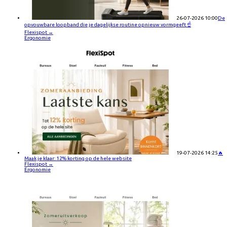
26-07-2026 10:00
De
opvouwbare loopband die je dagelijkse routine opnieuw vormgeeft ☝️
Flexispot
→
Ergonomie
19-07-2026 14:25
🔥
Maak je klaar: 12% korting op de hele website
Flexispot
→
Ergonomie