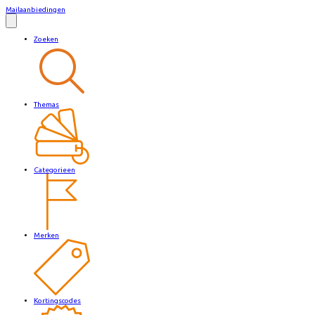
Mailaanbiedingen
Zoeken
Themas
Categorieen
Merken
Kortingscodes