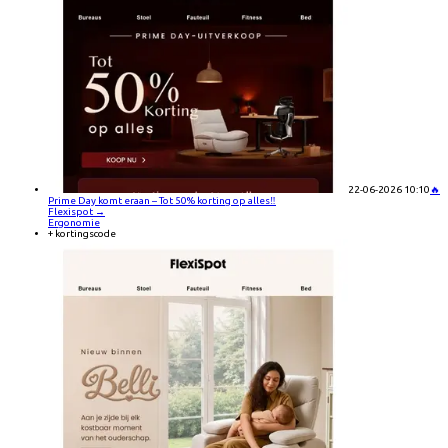
22-06-2026 10:10
🔥
Prime Day komt eraan – Tot 50% korting op alles‼️
Flexispot
→
Ergonomie
+ kortingscode