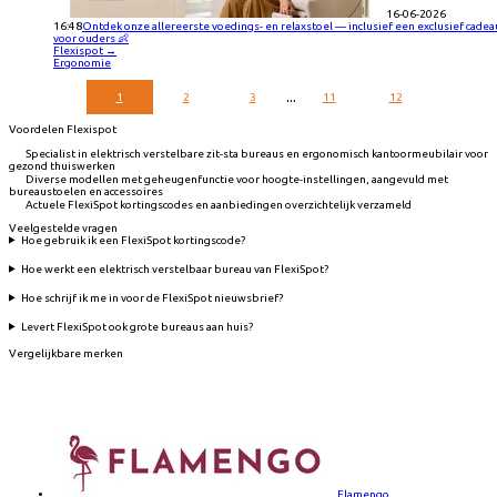
16-06-2026
16:48
Ontdek onze allereerste voedings- en relaxstoel — inclusief een exclusief cadea
voor ouders 👶
Flexispot
→
Ergonomie
...
1
2
3
11
12
Voordelen Flexispot
Specialist in elektrisch verstelbare zit-sta bureaus en ergonomisch kantoormeubilair voor
gezond thuiswerken
Diverse modellen met geheugenfunctie voor hoogte-instellingen, aangevuld met
bureaustoelen en accessoires
Actuele FlexiSpot kortingscodes en aanbiedingen overzichtelijk verzameld
Veelgestelde vragen
Hoe gebruik ik een FlexiSpot kortingscode?
Hoe werkt een elektrisch verstelbaar bureau van FlexiSpot?
Hoe schrijf ik me in voor de FlexiSpot nieuwsbrief?
Levert FlexiSpot ook grote bureaus aan huis?
Vergelijkbare merken
Flamengo