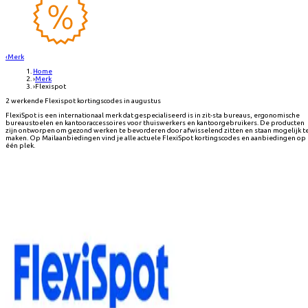
‹
Merk
Home
›
Merk
›
Flexispot
2 werkende Flexispot kortingscodes in augustus
FlexiSpot is een internationaal merk dat gespecialiseerd is in zit-sta bureaus, ergonomische
bureaustoelen en kantooraccessoires voor thuiswerkers en kantoorgebruikers. De producten
zijn ontworpen om gezond werken te bevorderen door afwisselend zitten en staan mogelijk t
maken. Op Mailaanbiedingen vind je alle actuele FlexiSpot kortingscodes en aanbiedingen op
één plek.