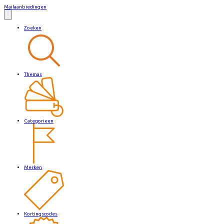
Mailaanbiedingen
Zoeken
Themas
Categorieen
Merken
Kortingscodes