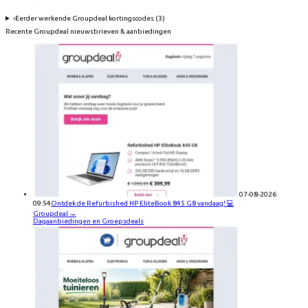
›
Eerder werkende
Groupdeal
kortingscodes (
3
)
Recente
Groupdeal
nieuwsbrieven & aanbiedingen
07-08-2026
09:54
Ontdek de Refurbished HP EliteBook 845 G8 vandaag! 💻
Groupdeal
→
Dagaanbiedingen en Groepsdeals