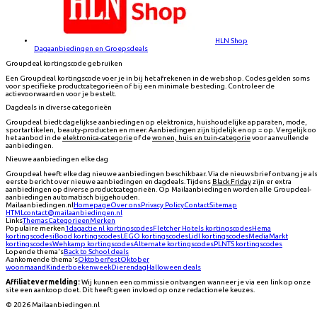
HLN Shop
Dagaanbiedingen en Groepsdeals
Groupdeal kortingscode gebruiken
Een Groupdeal kortingscode voer je in bij het afrekenen in de webshop. Codes gelden soms
voor specifieke productcategorieën of bij een minimale besteding. Controleer de
actievoorwaarden voor je bestelt.
Dagdeals in diverse categorieën
Groupdeal biedt dagelijkse aanbiedingen op elektronica, huishoudelijke apparaten, mode,
sportartikelen, beauty-producten en meer. Aanbiedingen zijn tijdelijk en op = op. Vergelijk oo
het aanbod in de
elektronica-categorie
of de
wonen, huis en tuin-categorie
voor aanvullende
aanbiedingen.
Nieuwe aanbiedingen elke dag
Groupdeal heeft elke dag nieuwe aanbiedingen beschikbaar. Via de nieuwsbrief ontvang je al
eerste bericht over nieuwe aanbiedingen en dagdeals. Tijdens
Black Friday
zijn er extra
aanbiedingen op diverse productcategorieën. Op Mailaanbiedingen worden alle Groupdeal-
aanbiedingen automatisch bijgehouden.
Mailaanbiedingen.nl
Homepage
Over ons
Privacy Policy
Contact
Sitemap
HTML
contact@mailaanbiedingen.nl
Links
Themas
Categorieen
Merken
Populaire merken
1dagactie.nl
kortingscodes
Fletcher Hotels
kortingscodes
Hema
kortingscodes
iBood
kortingscodes
LEGO
kortingscodes
Lidl
kortingscodes
MediaMarkt
kortingscodes
Wehkamp
kortingscodes
Alternate
kortingscodes
PLNTS
kortingscodes
Lopende thema's
Back to School deals
Aankomende thema's
Oktoberfest
Oktober
woonmaand
Kinderboekenweek
Dierendag
Halloween deals
Affiliatevermelding:
Wij kunnen een commissie ontvangen wanneer je via een link op onze
site een aankoop doet. Dit heeft geen invloed op onze redactionele keuzes.
©
2026
Mailaanbiedingen.nl