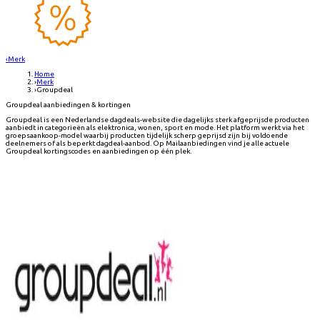
‹
Merk
Home
›
Merk
›
Groupdeal
Groupdeal aanbiedingen & kortingen
Groupdeal is een Nederlandse dagdeals-website die dagelijks sterk afgeprijsde producten
aanbiedt in categorieën als elektronica, wonen, sport en mode. Het platform werkt via het
groepsaankoop-model waarbij producten tijdelijk scherp geprijsd zijn bij voldoende
deelnemers of als beperkt dagdeal-aanbod. Op Mailaanbiedingen vind je alle actuele
Groupdeal kortingscodes en aanbiedingen op één plek.