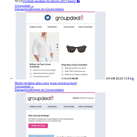
10:23
Ontdek vandaag de Sloggi 24/7 deals! 🛍️
Groupdeal
→
Dagaanbiedingen en Groepsdeals
04-08-2026 13:45
☀️
Mode Update: alles voor jouw zomerse look
Groupdeal
→
Dagaanbiedingen en Groepsdeals