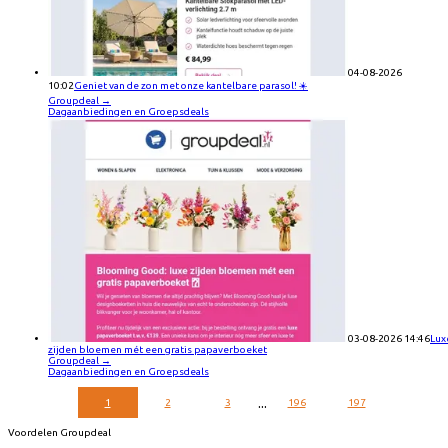
04-08-2026
10:02
Geniet van de zon met onze kantelbare parasol! ☀️
Groupdeal
→
Dagaanbiedingen en Groepsdeals
03-08-2026 14:46
Lux
zijden bloemen mét een gratis papaverboeket
Groupdeal
→
Dagaanbiedingen en Groepsdeals
...
1
2
3
196
197
Voordelen Groupdeal