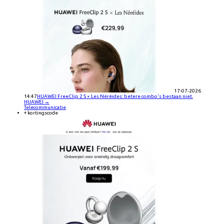
17-07-2026
14:47
HUAWEI FreeClip 2 S × Les Néréides: betere combo's bestaan niet.
HUAWEI
→
Telecommunicatie
+ kortingscode