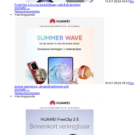
15-07-2026 10:41
De
FreeClip 2 S is nu beschikbaar, pak €20 korting!
HUAWEI
→
Telecommunicatie
+ kortingscode
10-07-2026 19:33
De
zomer warmt op, de aanbiedingen ook
HUAWEI
→
Telecommunicatie
+ kortingscode