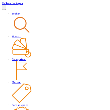
Mailaanbiedingen
Zoeken
Themas
Categorieen
Merken
Kortingscodes