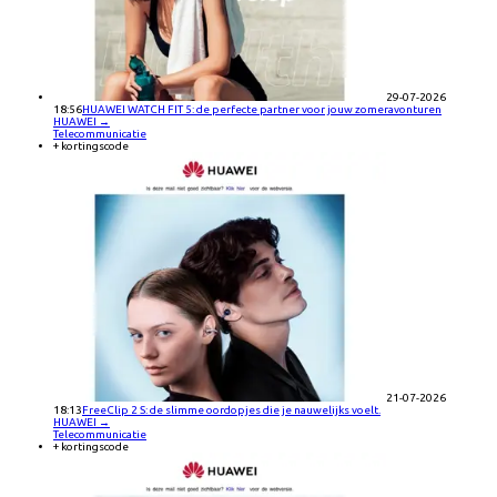
29-07-2026
18:56
HUAWEI WATCH FIT 5: de perfecte partner voor jouw zomeravonturen
HUAWEI
→
Telecommunicatie
+ kortingscode
21-07-2026
18:13
FreeClip 2 S: de slimme oordopjes die je nauwelijks voelt.
HUAWEI
→
Telecommunicatie
+ kortingscode