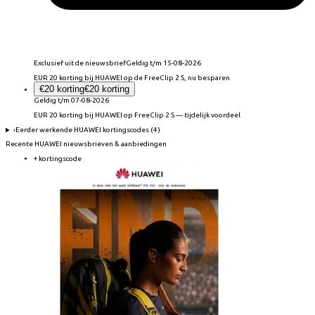
Exclusief uit de nieuwsbrief
Geldig t/m 15-08-2026
EUR 20 korting bij HUAWEI op de FreeClip 2 S, nu besparen
€20 korting
€20 korting
Geldig t/m 07-08-2026
EUR 20 korting bij HUAWEI op FreeClip 2 S — tijdelijk voordeel
›
Eerder werkende
HUAWEI
kortingscodes (
4
)
Recente
HUAWEI
nieuwsbrieven & aanbiedingen
+ kortingscode