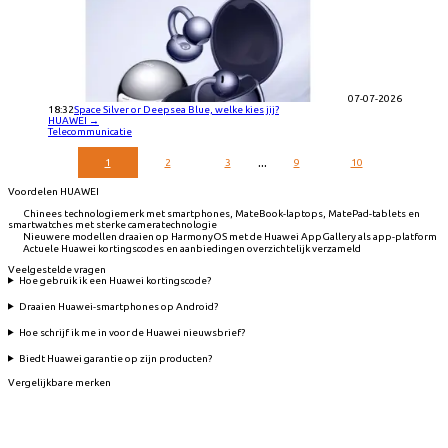
07-07-2026
18:32
Space Silver or Deepsea Blue, welke kies jij?
HUAWEI
→
Telecommunicatie
...
1
2
3
9
10
Voordelen HUAWEI
Chinees technologiemerk met smartphones, MateBook-laptops, MatePad-tablets en
smartwatches met sterke cameratechnologie
Nieuwere modellen draaien op HarmonyOS met de Huawei AppGallery als app-platform
Actuele Huawei kortingscodes en aanbiedingen overzichtelijk verzameld
Veelgestelde vragen
Hoe gebruik ik een Huawei kortingscode?
Draaien Huawei-smartphones op Android?
Hoe schrijf ik me in voor de Huawei nieuwsbrief?
Biedt Huawei garantie op zijn producten?
Vergelijkbare merken