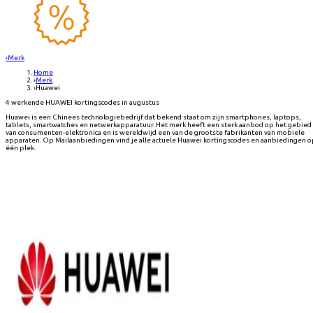
‹
Merk
Home
›
Merk
›
Huawei
4 werkende HUAWEI kortingscodes in augustus
Huawei is een Chinees technologiebedrijf dat bekend staat om zijn smartphones, laptops,
tablets, smartwatches en netwerkapparatuur. Het merk heeft een sterk aanbod op het gebied
van consumenten-elektronica en is wereldwijd een van de grootste fabrikanten van mobiele
apparaten. Op Mailaanbiedingen vind je alle actuele Huawei kortingscodes en aanbiedingen 
één plek.