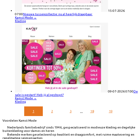
15-07-2026
07:00
Nieuwe tussencollectie: nu al heerlijk draagbaar.
Kamst Mode
→
Kleding
09-07-2026 07:00
De
sale is gestart! Heb jij al geshopt?
Kamst Mode
→
Kleding
...
1
2
3
18
19
Voordelen Kamst Mode
Nederlands familiebedrijf sinds 1946, gespecialiseerd in modieuze kleding en degelijke
buitenkleding voor dames en heren
Bekende merken geselecteerd op kwaliteit en draagcomfort, met ruime maatvoering en
regelmatige seizoensacties