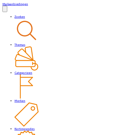
Mailaanbiedingen
Zoeken
Themas
Categorieen
Merken
Kortingscodes