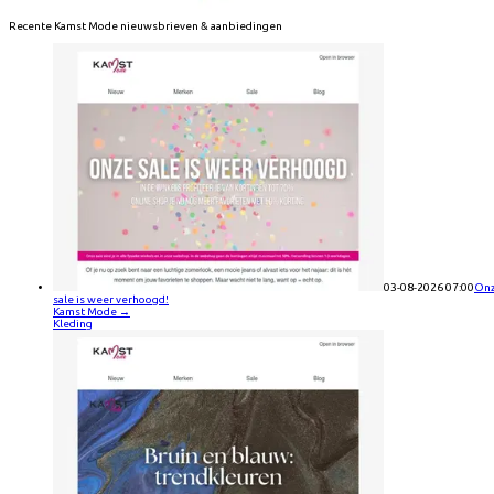
Recente
Kamst Mode
nieuwsbrieven & aanbiedingen
03-08-2026 07:00
On
sale is weer verhoogd!
Kamst Mode
→
Kleding