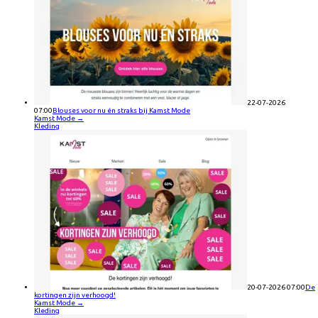
22-07-2026
07:00
Blouses voor nu én straks bij Kamst Mode
Kamst Mode
→
Kleding
20-07-2026 07:00
De
kortingen zijn verhoogd!
Kamst Mode
→
Kleding