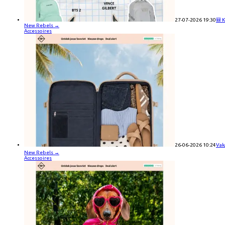
27-07-2026 19:30
🎒 
New Rebels
→
Accessoires
26-06-2026 10:24
Vak
New Rebels
→
Accessoires