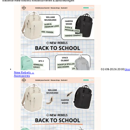
Recente
New Rebels
nieuwsbrieven & aanbiedingen
02-08-2026 20:00
Jou
New Rebels
→
Accessoires