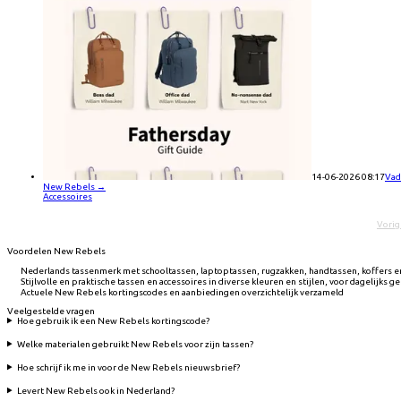
14-06-2026 08:17
Vade
New Rebels
→
Accessoires
Vorig
Voordelen New Rebels
Nederlands tassenmerk met schooltassen, laptoptassen, rugzakken, handtassen, koffers en 
Stijlvolle en praktische tassen en accessoires in diverse kleuren en stijlen, voor dagelijks g
Actuele New Rebels kortingscodes en aanbiedingen overzichtelijk verzameld
Veelgestelde vragen
Hoe gebruik ik een New Rebels kortingscode?
Welke materialen gebruikt New Rebels voor zijn tassen?
Hoe schrijf ik me in voor de New Rebels nieuwsbrief?
Levert New Rebels ook in Nederland?