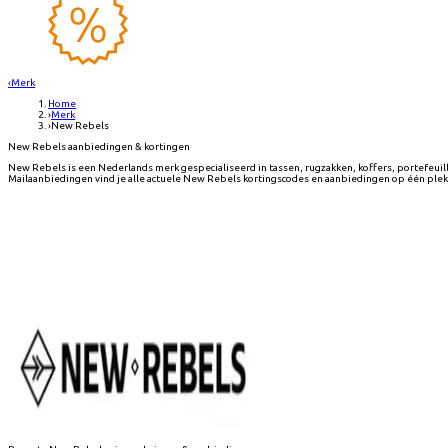
‹
Merk
Home
›
Merk
›
New Rebels
New Rebels aanbiedingen & kortingen
New Rebels is een Nederlands merk gespecialiseerd in tassen, rugzakken, koffers, portefeuill
Mailaanbiedingen vind je alle actuele New Rebels kortingscodes en aanbiedingen op één plek