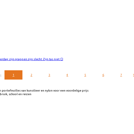
rdag: zijn grappen zijn slecht. Zijn tas niet 😏
e
1
2
3
4
5
6
7
portefeuilles van kunstleer en nylon voor een voordelige prijs
ebruik, school en reizen