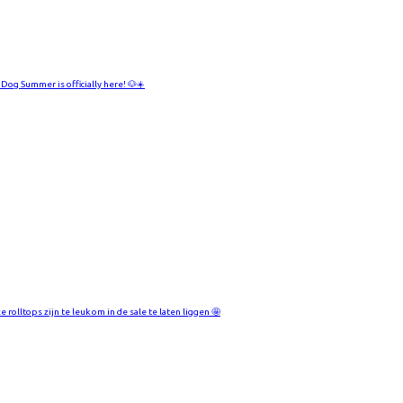
 Dog Summer is officially here! 🐶☀️
 rolltops zijn te leuk om in de sale te laten liggen 🤩