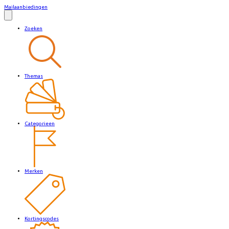
Mailaanbiedingen
Zoeken
Themas
Categorieen
Merken
Kortingscodes