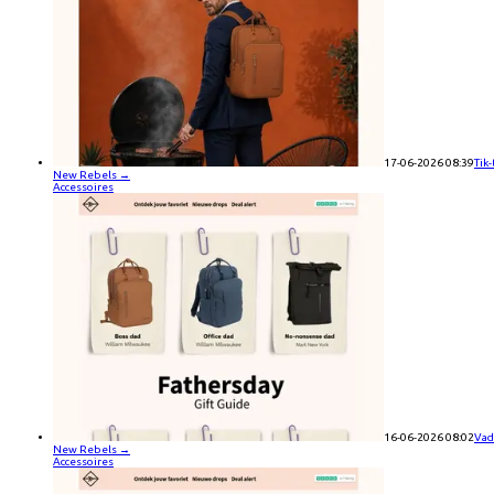
17-06-2026 08:39
Tik
New Rebels
→
Accessoires
16-06-2026 08:02
Vade
New Rebels
→
Accessoires