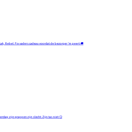
-tak, Rebel. Fix vaders cadeau voordat de bezorger ’m peert 🚚
rdag: zijn grappen zijn slecht. Zijn tas niet 😏