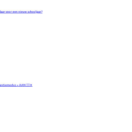
Klaar voor een nieuw schooljaar?
antiemodus = AAN 😮‍💨✈️