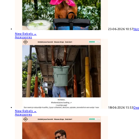
23-06-2026 10:57
Hot
New Rebels
→
Accessoires
18-06-2026 15:53
Deze
New Rebels
→
Accessoires