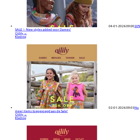
04-01-2026 09:00
30
SALE ✨ New styles added voor Dames!
Oilily
→
Kleding
02-01-2026 09:03
Nu
meer items toegevoegd aan de Sale!
Oilily
→
Kleding