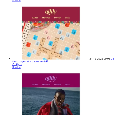
Kleding
24-12-2025 09:06
De
feestdagen zijn begonnen! 🎁
Oilily
→
Kleding