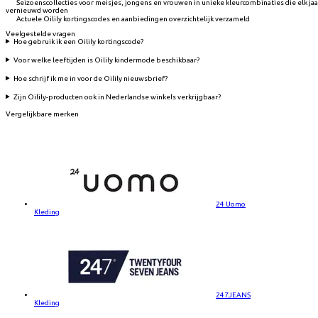
Seizoenscollecties voor meisjes, jongens en vrouwen in unieke kleurcombinaties die elk jaa
vernieuwd worden
Actuele Oilily kortingscodes en aanbiedingen overzichtelijk verzameld
Veelgestelde vragen
Hoe gebruik ik een Oilily kortingscode?
Voor welke leeftijden is Oilily kindermode beschikbaar?
Hoe schrijf ik me in voor de Oilily nieuwsbrief?
Zijn Oilily-producten ook in Nederlandse winkels verkrijgbaar?
Vergelijkbare merken
24 Uomo
Kleding
247JEANS
Kleding