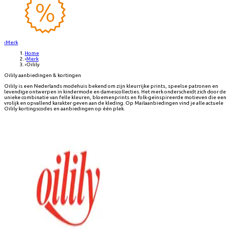
‹
Merk
Home
›
Merk
›
Oilily
Oilily aanbiedingen & kortingen
Oilily is een Nederlands modehuis bekend om zijn kleurrijke prints, speelse patronen en
levendige ontwerpen in kindermode en damescollecties. Het merk onderscheidt zich door de
unieke combinatie van felle kleuren, bloemenprints en folk-geïnspireerde motieven die een
vrolijk en opvallend karakter geven aan de kleding. Op Mailaanbiedingen vind je alle actuele
Oilily kortingscodes en aanbiedingen op één plek.