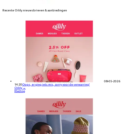
Recente
Oilily
nieuwsbrieven & aanbiedingen
08-05-2026
14:20
Oops, er ging iets mis, sorry voor de verwarring!
Oilily
→
Kleding