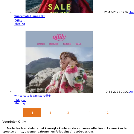
21-12-2025 09:02
Star
Wintersale Dames ❄️⚡️
Oilily
→
Kleding
19-12-2025 09:02
De
wintersale is van start 🤩❄️
Oilily
→
Kleding
...
1
2
3
11
12
Voordelen Oilily
Nederlands modehuis met kleurrijke kindermode en damescollecties in kenmerkende
speelse prints, bloemenpatronen en folk-geïnspireerde designs