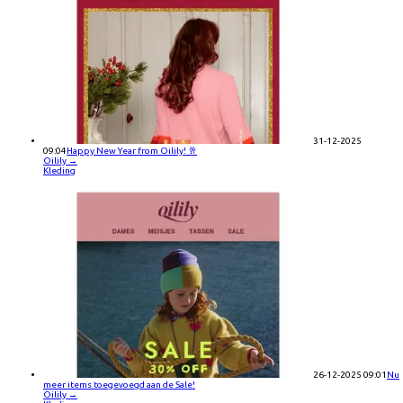
31-12-2025
09:04
Happy New Year from Oilily! 🥂
Oilily
→
Kleding
26-12-2025 09:01
Nu
meer items toegevoegd aan de Sale!
Oilily
→