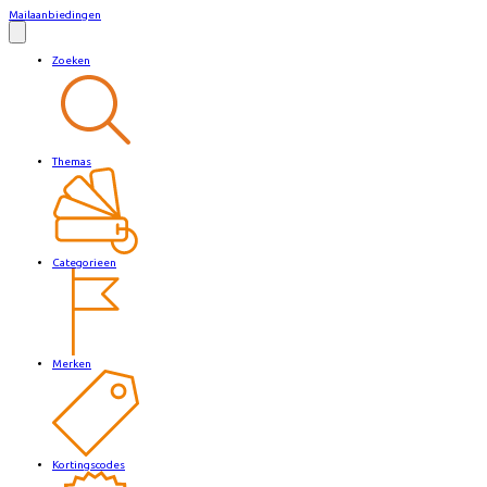
Mailaanbiedingen
Zoeken
Themas
Categorieen
Merken
Kortingscodes