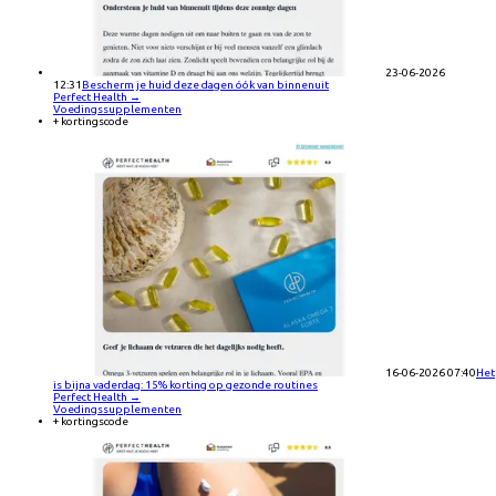
23-06-2026
12:31
Bescherm je huid deze dagen óók van binnenuit
Perfect Health
→
Voedingssupplementen
+ kortingscode
16-06-2026 07:40
Het
is bijna vaderdag: 15% korting op gezonde routines
Perfect Health
→
Voedingssupplementen
+ kortingscode