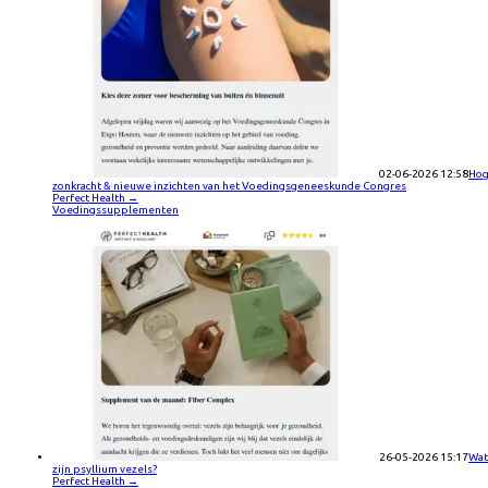
02-06-2026 12:58
Ho
zonkracht & nieuwe inzichten van het Voedingsgeneeskunde Congres
Perfect Health
→
Voedingssupplementen
26-05-2026 15:17
Wat
zijn psyllium vezels?
Perfect Health
→