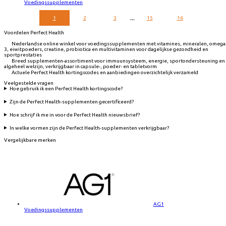
Voedingssupplementen
...
1
2
3
15
16
Voordelen Perfect Health
Nederlandse online winkel voor voedingssupplementen met vitamines, mineralen, omega
3, eiwitpoeders, creatine, probiotica en multivitaminen voor dagelijkse gezondheid en
sportprestaties
Breed supplementen-assortiment voor immuunsysteem, energie, sportondersteuning en
algeheel welzijn, verkrijgbaar in capsule-, poeder- en tabletvorm
Actuele Perfect Health kortingscodes en aanbiedingen overzichtelijk verzameld
Veelgestelde vragen
Hoe gebruik ik een Perfect Health kortingscode?
Zijn de Perfect Health-supplementen gecertificeerd?
Hoe schrijf ik me in voor de Perfect Health nieuwsbrief?
In welke vormen zijn de Perfect Health-supplementen verkrijgbaar?
Vergelijkbare merken
AG1
Voedingssupplementen