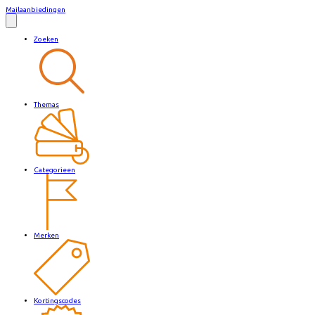
Mailaanbiedingen
Zoeken
Themas
Categorieen
Merken
Kortingscodes