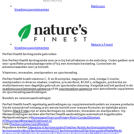
Mattisson
Voedingssupplementen
Nature's Finest
Voedingssupplementen
Perfect Health kortingscode gebruiken
Een Perfect Health kortingscode voer je in bij het afrekenen in de webshop. Codes gelden so
voor specifieke productcategorieën of bij een minimale besteding. Controleer de
actievoorwaarden voor je bestelt.
Vitamines, mineralen, eiwitpoeders en sportvoeding
Perfect Health biedt vitamine C, D en B-complex, magnesium, zink, omega-3 visolie,
eiwitpoeders in diverse smaken, creatine, pre-workout, BCAA's, collageen, probiotica en
multivitaminen voor dagelijks gebruik en sportondersteuning. Vergelijk ook het aanbod in de
voedingssupplementen-categorie
of de
sportvoeding-categorie
voor aanvullende supplemen
en sportvoedingsaanbiedingen.
Bundels en seizoensaanbiedingen
Perfect Health heeft regelmatig aanbiedingen op supplementenbundels en nieuwe producte
Via de nieuwsbrief ontvang je als eerste bericht over nieuwe formules en tijdelijke acties.
Tijdens
Black Friday
zijn er extra kortingen op vitamines, mineralen en eiwitpoeders. Op
Mailaanbiedingen worden alle Perfect Health-aanbiedingen automatisch bijgehouden.
Mailaanbiedingen.nl
Homepage
Over ons
Privacy Policy
Contact
Sitemap
HTML
contact@mailaanbiedingen.nl
Links
Themas
Categorieen
Merken
Populaire merken
1dagactie.nl
kortingscodes
Fletcher Hotels
kortingscodes
Hema
kortingscodes
iBood
kortingscodes
LEGO
kortingscodes
Lidl
kortingscodes
MediaMarkt
kortingscodes
Wehkamp
kortingscodes
Alternate
kortingscodes
PLNTS
kortingscodes