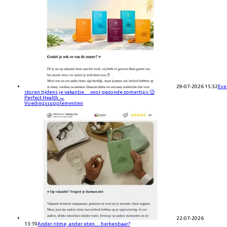
29-07-2026 15:32
Eve
storen tijdens je vakantie… voor gezonde zomertips 😉
Perfect Health
→
Voedingssupplementen
22-07-2026
13:19
Ander ritme, ander eten… herkenbaar?