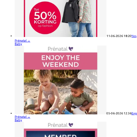
11-06-2026 18:20
Yes,
Prénatal
→
Baby
05-06-2026 12:36
Enj
Prénatal
→
Baby