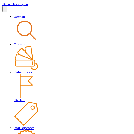
Mailaanbiedingen
Zoeken
Themas
Categorieen
Merken
Kortingscodes