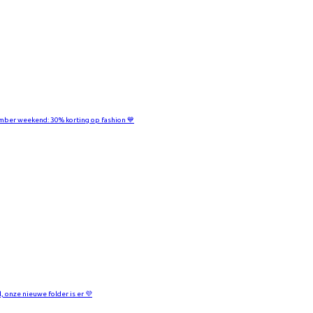
ber weekend: 30% korting op fashion 💙
l, onze nieuwe folder is er 💜