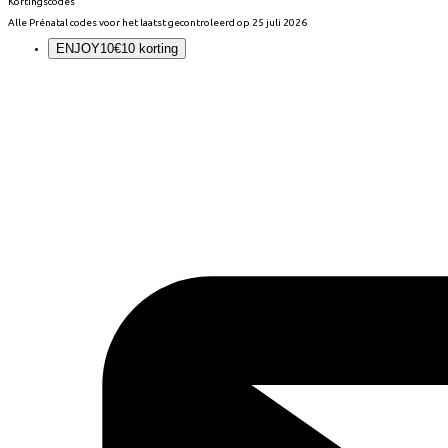
Kortingscodes
Alle
Prénatal
codes voor het laatst gecontroleerd op
25 juli 2026
ENJOY10
€10 korting