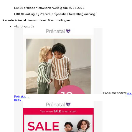
Exclusief uit de nieuwsbrief
Geldig t/m 25-08-2026
EUR 10 korting bij Prénatal op je online bestelling vandaag
Recente
Prénatal
nieuwsbrieven & aanbiedingen
+ kortingscode
25-07-2026 08:22
We 
Prénatal
→
Baby