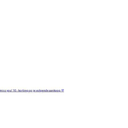
miss you! 10.- korting op je volgende aankoop 💜​