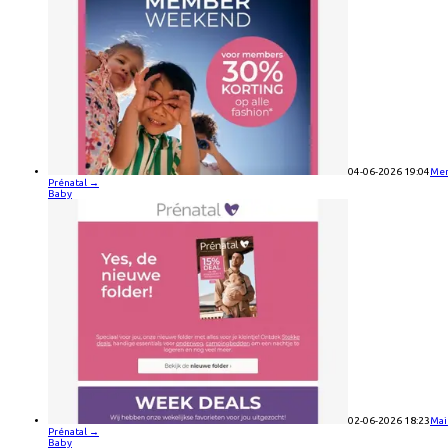
04-06-2026 19:04
Mem
Prénatal
→
Baby
02-06-2026 18:23
Mai
Prénatal
→
Baby