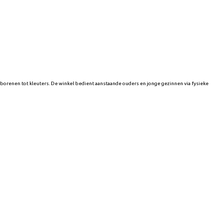
renen tot kleuters. De winkel bedient aanstaande ouders en jonge gezinnen via fysieke