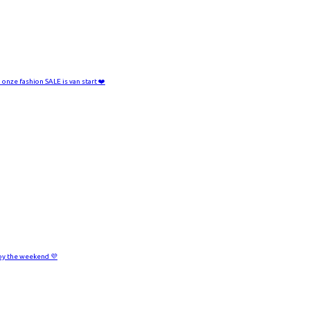
 onze fashion SALE is van start ❤️
oy the weekend 💜