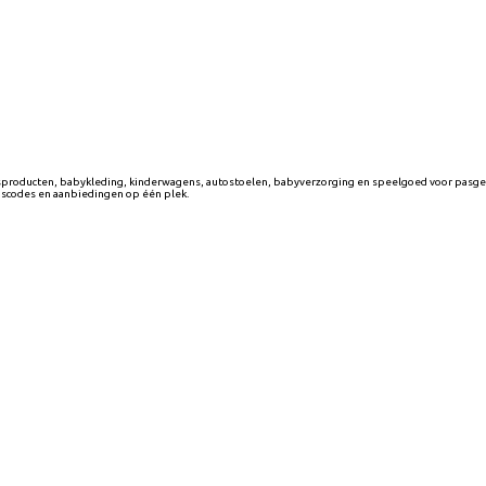
producten, babykleding, kinderwagens, autostoelen, babyverzorging en speelgoed voor pasgebo
gscodes en aanbiedingen op één plek.