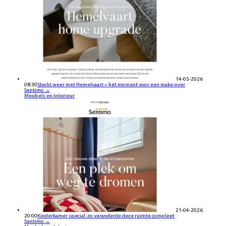
14-05-2026
08:30
Slecht weer met Hemelvaart = hét moment voor een make-over
Sentimo
→
Meubels en Interieur
21-04-2026
20:00
Kinderkamer special: zo veranderde deze ruimte compleet
Sentimo
→