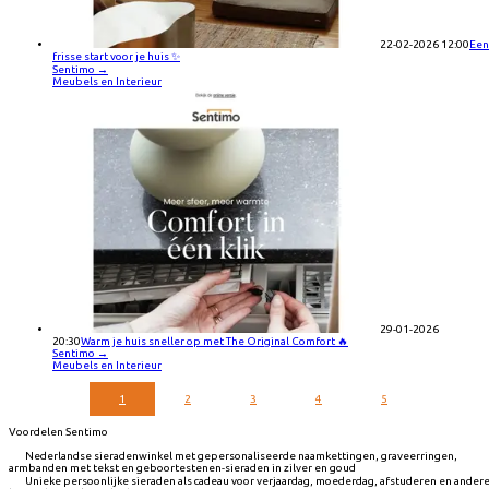
22-02-2026 12:00
Een
frisse start voor je huis ✨
Sentimo
→
Meubels en Interieur
29-01-2026
20:30
Warm je huis sneller op met The Original Comfort 🔥
Sentimo
→
Meubels en Interieur
1
2
3
4
5
Voordelen Sentimo
Nederlandse sieradenwinkel met gepersonaliseerde naamkettingen, graveerringen,
armbanden met tekst en geboortestenen-sieraden in zilver en goud
Unieke persoonlijke sieraden als cadeau voor verjaardag, moederdag, afstuderen en ander