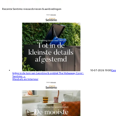
Recente
Sentimo
nieuwsbrieven & aanbiedingen
10-07-2026 19:00
Een
kijkje in de tuin van Leontine & ontdek The Hideaway Core✨
Sentimo
→
Meubels en Interieur