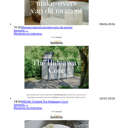
08-06-2026
19:30
Nieuwe wooninspiratie voor de zomer
Sentimo
→
Meubels en Interieur
26-05-2026
18:30
NIEUW: Ontdek The Hideaway Core
Sentimo
→
Meubels en Interieur