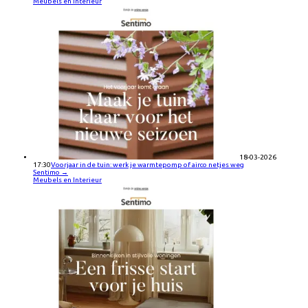
Meubels en Interieur
18-03-2026
17:30
Voorjaar in de tuin: werk je warmtepomp of airco netjes weg
Sentimo
→
Meubels en Interieur