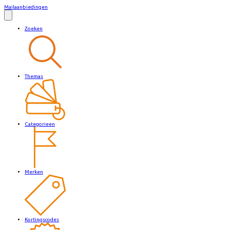
Mailaanbiedingen
Zoeken
Themas
Categorieen
Merken
Kortingscodes