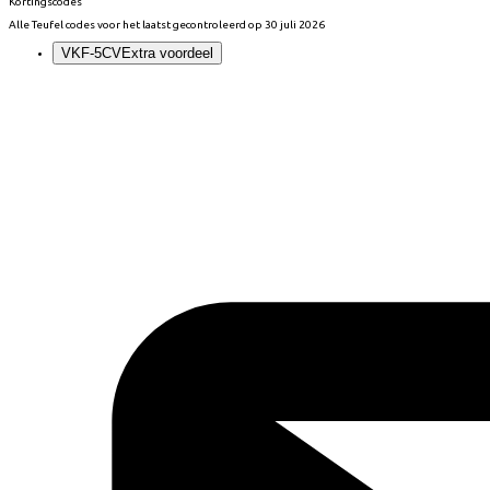
Kortingscodes
Alle
Teufel
codes voor het laatst gecontroleerd op
30 juli 2026
VKF-5CV
Extra voordeel