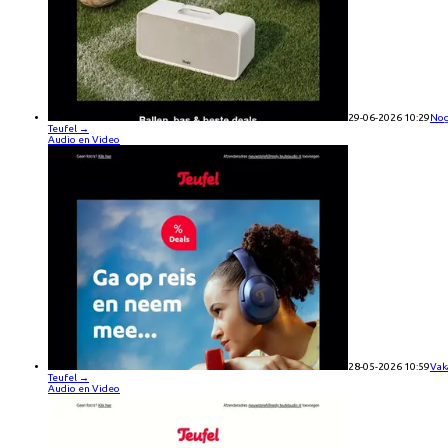
29-06-2026 10:29
Nog
Teufel
→
Audio en Video
28-05-2026 10:59
Vak
Teufel
→
Audio en Video