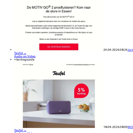
24-04-2026 08:24
Je 
Teufel
→
Audio en Video
+ kortingscode
18-04-2026 08:09
MOT
Teufel
→