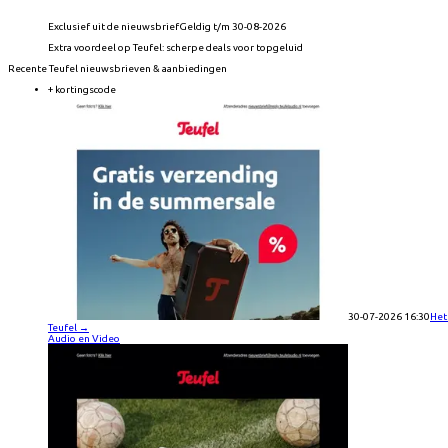
Exclusief uit de nieuwsbrief
Geldig t/m 30-08-2026
Extra voordeel op Teufel: scherpe deals voor topgeluid
Recente
Teufel
nieuwsbrieven & aanbiedingen
+ kortingscode
30-07-2026 16:30
Het
Teufel
→
Audio en Video