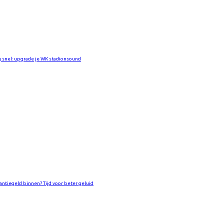
 snel: upgrade je WK stadionsound
antiegeld binnen? Tijd voor beter geluid