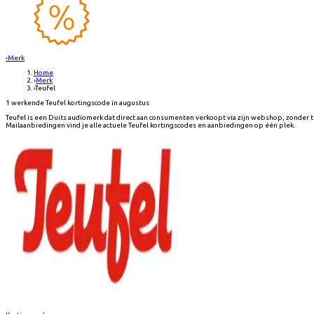
‹
Merk
Home
›
Merk
›
Teufel
1 werkende Teufel kortingscode in augustus
Teufel is een Duits audiomerk dat direct aan consumenten verkoopt via zijn webshop, zonder
Mailaanbiedingen vind je alle actuele Teufel kortingscodes en aanbiedingen op één plek.