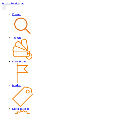
Mailaanbiedingen
Zoeken
Themas
Categorieen
Merken
Kortingscodes