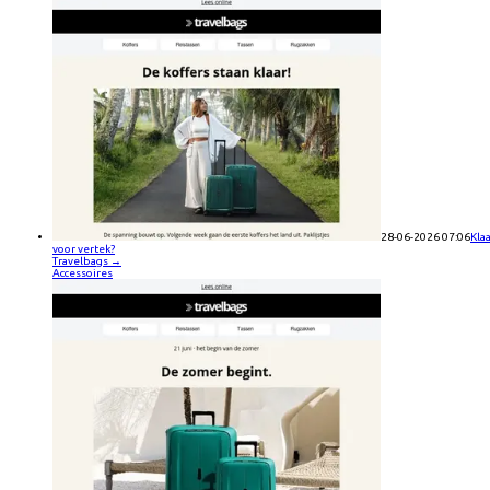
28-06-2026 07:06
Kla
voor vertek?
Travelbags
→
Accessoires