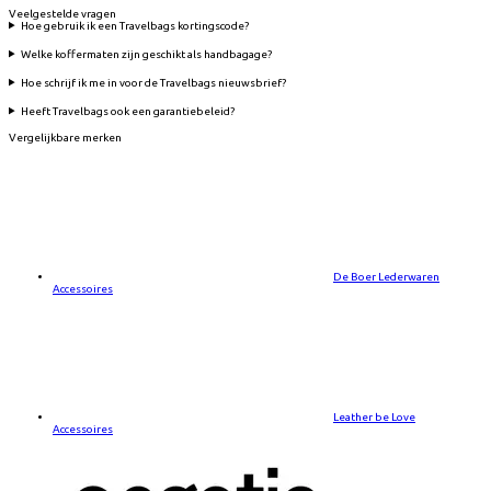
Veelgestelde vragen
Hoe gebruik ik een Travelbags kortingscode?
Welke koffermaten zijn geschikt als handbagage?
Hoe schrijf ik me in voor de Travelbags nieuwsbrief?
Heeft Travelbags ook een garantiebeleid?
Vergelijkbare merken
De Boer Lederwaren
Accessoires
Leather be Love
Accessoires