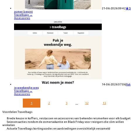
21-06-2026 09:42
🧳D
zomer begint
Travelbags
→
Accessoires
14-06-2026 07:06
Pak
je weekendje weg
Travelbags
→
Accessoires
...
1
2
3
12
13
Voordelen Travelbags
Brede keuze in koffers, reistassen en accessoires van bekende reismerken voor elk budget
Seizoensacties rondom de zomervakantie en Black Friday voor reizigers die slim willen
winkelen
Actuele Travelbags kortingscodes en aanbiedingen overzichtelijk verzameld