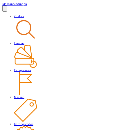
Mailaanbiedingen
Zoeken
Themas
Categorieen
Merken
Kortingscodes