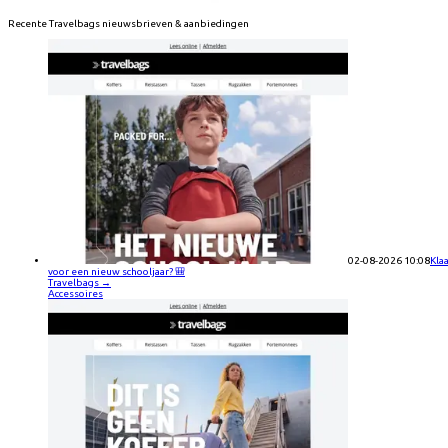
Recente
Travelbags
nieuwsbrieven & aanbiedingen
02-08-2026 10:08
Kla
voor een nieuw schooljaar? 🎒
Travelbags
→
Accessoires