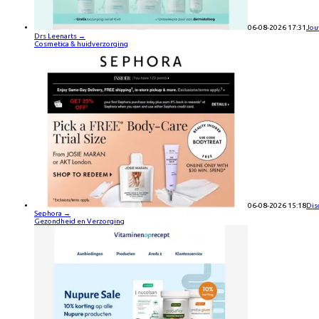
06-08-2026 17:31
Jou
Drs Leenarts
→
Cosmetica & huidverzorging
06-08-2026 15:18
Dis
Sephora
→
Gezondheid en Verzorging