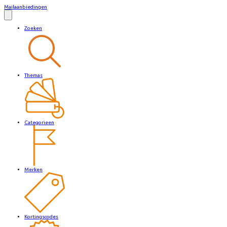
Mailaanbiedingen
Zoeken
Themas
Categorieen
Merken
Kortingscodes