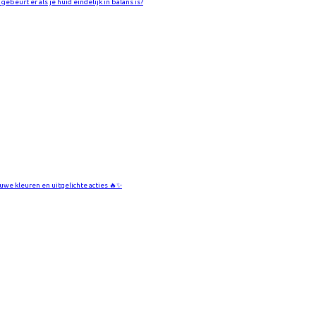
gebeurt er als je huid eindelijk in balans is?
uwe kleuren en uitgelichte acties 🔥✨