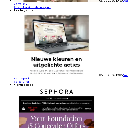
05-08-2026 19:20
Wat 
Velveux
→
Cosmetica & huidverzorging
+ kortingscode
05-08-2026 19:05
Nie
Haarimport.nl
→
Verzorging
+ kortingscode