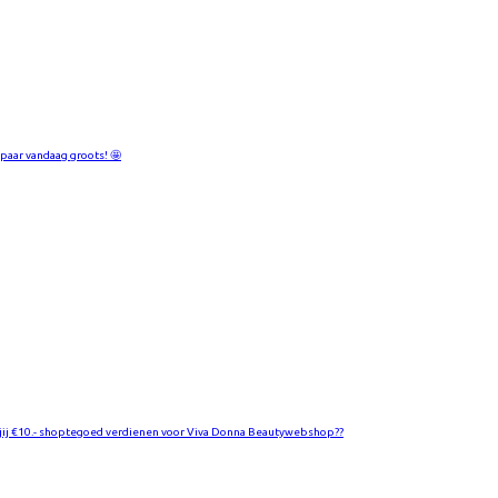
paar vandaag groots! 🤩
 jij €10.- shoptegoed verdienen voor Viva Donna Beautywebshop??