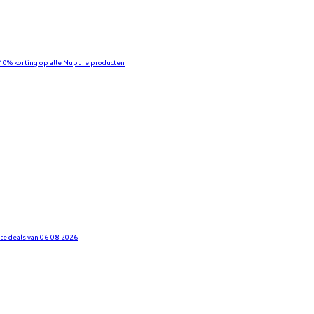
10% korting op alle Nupure producten
te deals van 06-08-2026