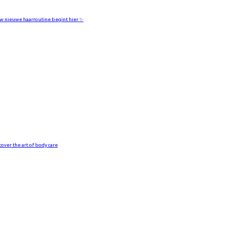
w nieuwe haarroutine begint hier ✨
cover the art of body care