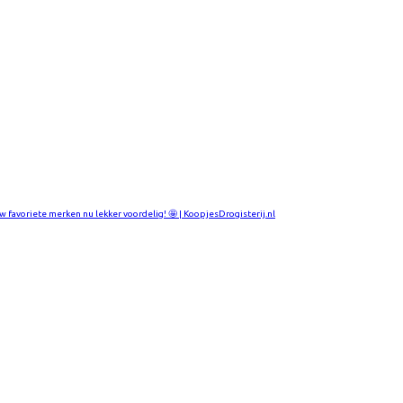
w favoriete merken nu lekker voordelig! 🤩 | KoopjesDrogisterij.nl