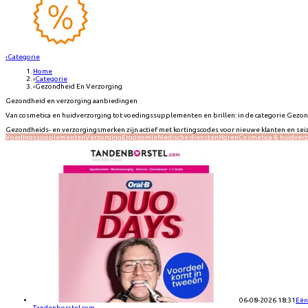
‹
Categorie
Home
›
Categorie
›
Gezondheid En Verzorging
Gezondheid en verzorging aanbiedingen
Van cosmetica en huidverzorging tot voedingssupplementen en brillen: in de categorie Gezo
Gezondheids- en verzorgingsmerken zijn actief met kortingscodes voor nieuwe klanten en se
Voedingssupplementen
Verzorging
Ergonomie
Medische diensten
Horen
Cosmetica & huidver
06-08-2026 18:31
Eén 
Tandenborstel.com
→