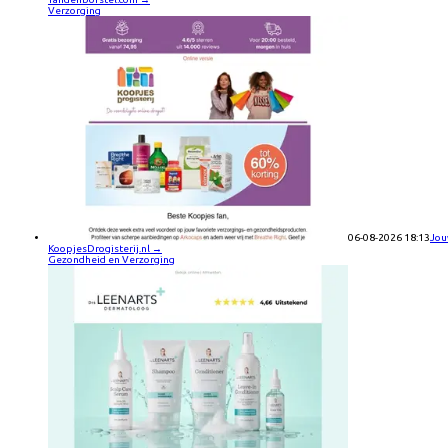
Verzorging
06-08-2026 18:13
Jou
KoopjesDrogisterij.nl
→
Gezondheid en Verzorging