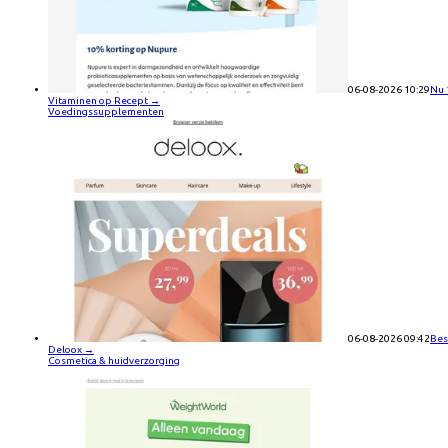
06-08-2026 10:29
Nu 
Vitaminen op Recept
→
Voedingssupplementen
06-08-2026 09:42
Bes
Deloox
→
Cosmetica & huidverzorging