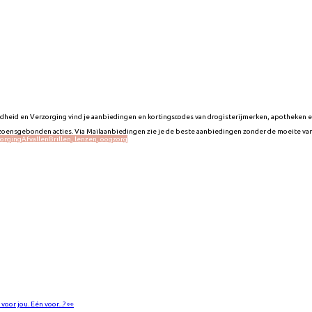
ndheid en Verzorging vind je aanbiedingen en kortingscodes van drogisterijmerken, apotheken 
izoensgebonden acties. Via Mailaanbiedingen zie je de beste aanbiedingen zonder de moeite va
zorging
Afvallen
Brillen, lenzen, oogzorg
voor jou. Eén voor...? 👀