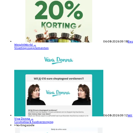
06-08-2026 09:18
Bes
WeightWorld
→
Voedingssupplementen
06-08-2026 09:12
Wil
Viva Donna
→
Cosmetica & huidverzorging
+ kortingscode