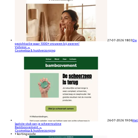
27-07-2026 18:03
De
gezichtsolie waar 1000+ vrouwen bij zweren!
Velveux
→
Cosmetica & huidverzorging
26-07-2026 19:06
Het
laatste stuk van je scheerroutine
Bamboovement
→
Cosmetica & huidverzorging
+ kortingscode