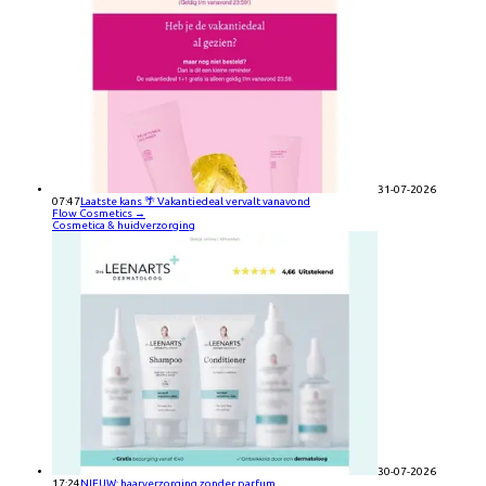
31-07-2026
07:47
Laatste kans 🌴 Vakantiedeal vervalt vanavond
Flow Cosmetics
→
Cosmetica & huidverzorging
30-07-2026
17:24
NIEUW: haarverzorging zonder parfum