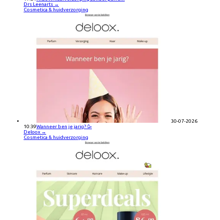
Drs Leenarts
→
Cosmetica & huidverzorging
30-07-2026
10:39
Wanneer ben je jarig? 🥳
Deloox
→
Cosmetica & huidverzorging