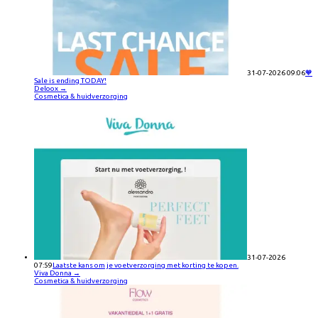
31-07-2026 09:06
🧡
Sale is ending TODAY!
Deloox
→
Cosmetica & huidverzorging
31-07-2026
07:59
Laatste kans om je voetverzorging met korting te kopen.
Viva Donna
→
Cosmetica & huidverzorging