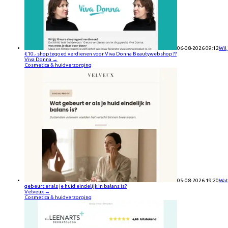
06-08-2026 09:12
Wil 
€10.- shoptegoed verdienen voor Viva Donna Beautywebshop??
Viva Donna
→
Cosmetica & huidverzorging
05-08-2026 19:20
Wat
gebeurt er als je huid eindelijk in balans is?
Velveux
→
Cosmetica & huidverzorging