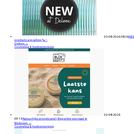
03-08-2026 08:36
NE
products are calling 📞✨
Deloox
→
Cosmetica & huidverzorging
02-08-2026
09:13
Natuurlijke zonnebrand | Beperkte voorraad ☀️
Blokzeep
→
Cosmetica & huidverzorging