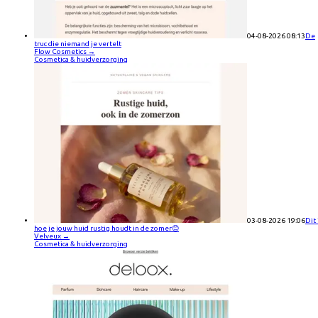
04-08-2026 08:13
De
truc die niemand je vertelt
Flow Cosmetics
→
Cosmetica & huidverzorging
03-08-2026 19:06
Dit 
hoe je jouw huid rustig houdt in de zomer😊
Velveux
→
Cosmetica & huidverzorging