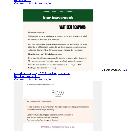
Blokzeep
→
Cosmetica & huidverzorging
04-08-2026 09:52
5
minuten van je tijd? 25% korting als dank.
Bamboovement
→
Cosmetica & huidverzorging