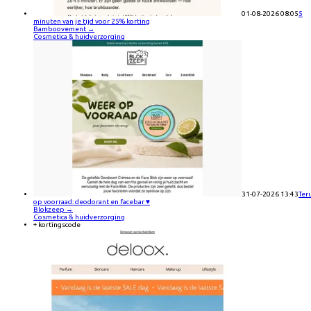
01-08-2026 08:05
5
minuten van je tijd voor 25% korting
Bamboovement
→
Cosmetica & huidverzorging
31-07-2026 13:43
Ter
op voorraad: deodorant en facebar ♥️
Blokzeep
→
Cosmetica & huidverzorging
+ kortingscode