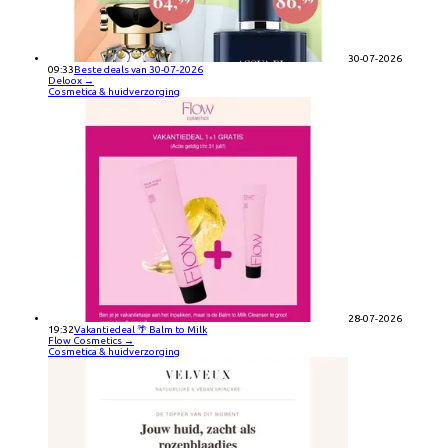
30-07-2026
09:33
Beste deals van 30-07-2026
Deloox
→
Cosmetica & huidverzorging
28-07-2026
19:32
Vakantiedeal 🌴 Balm to Milk
Flow Cosmetics
→
Cosmetica & huidverzorging