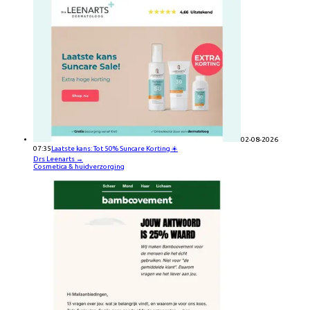
02-08-2026
07:35
Laatste kans: Tot 50% Suncare Korting ☀️
Drs Leenarts
→
Cosmetica & huidverzorging