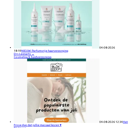
04-08-2026
18:19
NIEUW: Parfumvrije haarverzorging
Drs Leenarts
→
Cosmetica & huidverzorging
04-08-2026 12:34
Het
frisse duo dat jullie massaal kozen ♥️