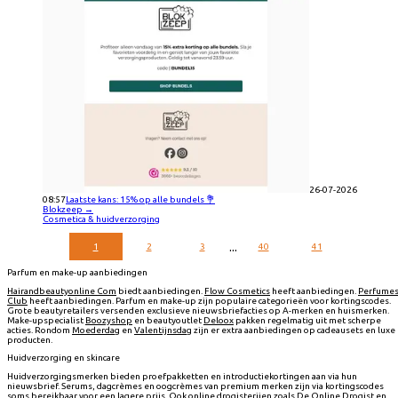
26-07-2026
08:57
Laatste kans: 15% op alle bundels 💐
Blokzeep
→
Cosmetica & huidverzorging
...
1
2
3
40
41
Parfum en make-up aanbiedingen
Hairandbeautyonline Com
biedt aanbiedingen.
Flow Cosmetics
heeft aanbiedingen.
Perfume
Club
heeft aanbiedingen. Parfum en make-up zijn populaire categorieën voor kortingscodes.
Grote beautyretailers versenden exclusieve nieuwsbriefacties op A-merken en huismerken.
Make-upspecialist
Boozyshop
en beautyoutlet
Deloox
pakken regelmatig uit met scherpe
acties. Rondom
Moederdag
en
Valentijnsdag
zijn er extra aanbiedingen op cadeausets en luxe
producten.
Huidverzorging en skincare
Huidverzorgingsmerken bieden proefpakketten en introductiekortingen aan via hun
nieuwsbrief. Serums, dagcrèmes en oogcrèmes van premium merken zijn via kortingscodes
soms bereikbaar voor een lagere prijs. Ook online drogisterijen zoals
De Online Drogist
en