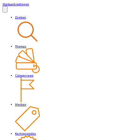
Mailaanbiedingen
Zoeken
Themas
Categorieen
Merken
Kortingscodes