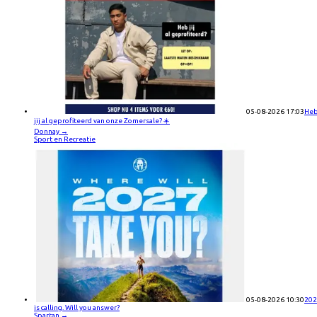
05-08-2026 17:03
He
jij al geprofiteerd van onze Zomersale? ☀️
Donnay
→
Sport en Recreatie
05-08-2026 10:30
202
is calling. Will you answer?
Spartan
→