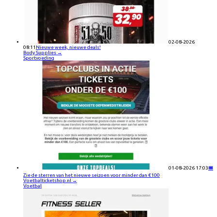
02-08-2026
08:11
Nieuwe week, nieuwe deals!
Body Supplies
→
Sportvoeding
01-08-2026 17:03
🎟️
Zie de sterren van het nieuwe seizoen voor minder dan €100
Voetbalticketshop.nl
→
Voetbal