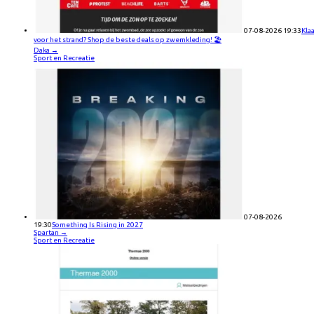
07-08-2026 19:33
Kla
voor het strand? Shop de beste deals op zwemkleding! 🏖️
Daka
→
Sport en Recreatie
07-08-2026
19:30
Something Is Rising in 2027
Spartan
→
Sport en Recreatie