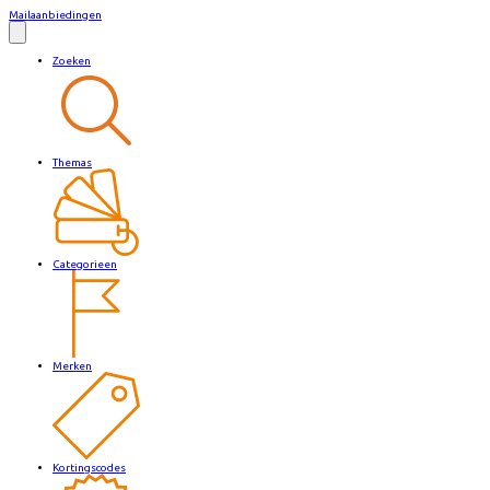
Mailaanbiedingen
Zoeken
Themas
Categorieen
Merken
Kortingscodes