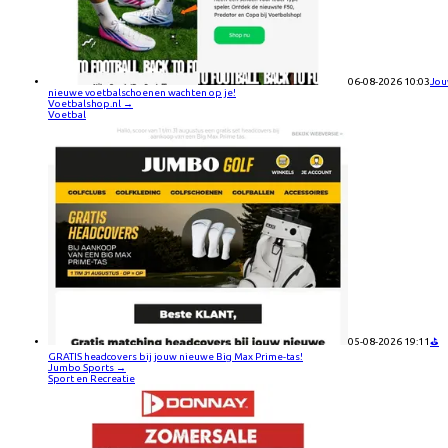
06-08-2026 10:03
Jo
nieuwe voetbalschoenen wachten op je!
Voetbalshop.nl
→
Voetbal
05-08-2026 19:11
⛳
GRATIS headcovers bij jouw nieuwe Big Max Prime-tas!
Jumbo Sports
→
Sport en Recreatie