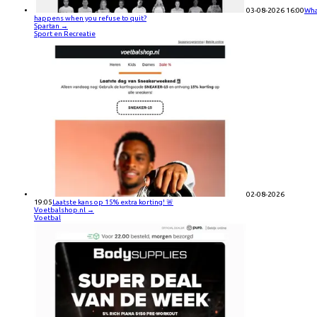
03-08-2026 16:00
Wha
happens when you refuse to quit?
Spartan
→
Sport en Recreatie
02-08-2026
19:05
Laatste kans op 15% extra korting! 🚨
Voetbalshop.nl
→
Voetbal