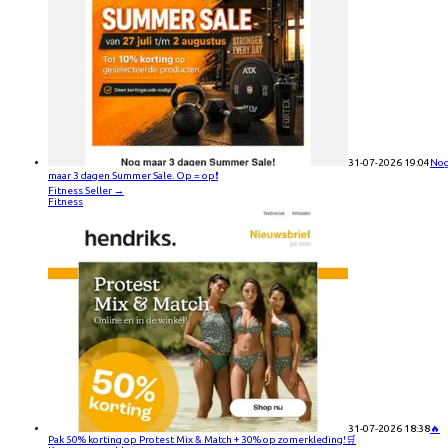
31-07-2026 19:04
No
maar 3 dagen Summer Sale. Op = op❗
Fitness Seller
→
Fitness
31-07-2026 18:38
🔥
Pak 50% korting op Protest Mix & Match + 30% op zomerkleding!🛒