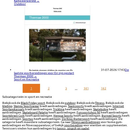
Kampeerwereld
→
Outdoor
31-07-2026 17:43
De
laatste voorbereidingen voor Eir zijn gestart
Thermae 2000
→
Sport en Recreatie
...
1
2
3
141
142
Subcategorieën in sport en recreatie
Bekijk ook de
Black Friday sport
. Bekijk ook de
outdoor
. Bekijk ook de
fitness
. Bekijk ook de
kleding
.
Stanno Sportswear
biedt aanbiedingen.
Teamsports
biedt aanbiedingen.
Internet
Sportandcasuals
biedt aanbiedingen.
Trickline
heeft aanbiedingen.
Skatelodge
heeft
aanbiedingen.
Skateboard Patatje
heeft aanbiedingen.
Funsportshop Nl
heeft aanbiedingen.
Sportdirect Com
heeft aanbiedingen.
Herqua Sports
heeft aanbiedingen.
Burned Sports
heeft
aanbiedingen.
Sportus
heeft aanbiedingen.
De Kroo Ruitersport
heeft aanbiedingen. De
categorie heeft meerdere subcategorieën. Ga naar
fitness aanbiedingen
voor home gym-
aanbiedingen en fitnessapparatuur, of bekijk
sportvoeding
voor eiwitten en supplementen.
Tennissers vinden hun aanbiedingen bij
tennis, squash en padel
.