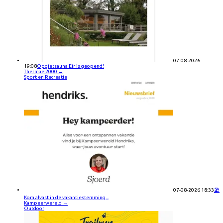
07-08-2026
19:08
Opgietsauna Eir is geopend!
Thermae 2000
→
Sport en Recreatie
07-08-2026 18:33
🏖️
Kom alvast in de vakantiestemming...
Kampeerwereld
→
Outdoor