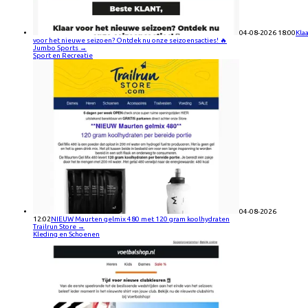
04-08-2026 18:00
Kla
voor het nieuwe seizoen? Ontdek nu onze seizoensacties! 🔥
Jumbo Sports
→
Sport en Recreatie
04-08-2026
12:02
NIEUW Maurten gelmix 480 met 120 gram koolhydraten
Trailrun Store
→
Kleding en Schoenen