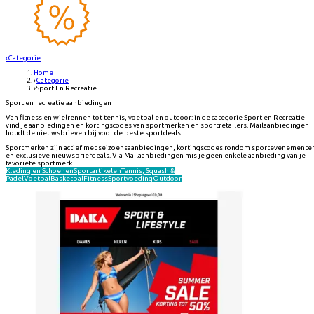
‹
Categorie
Home
›
Categorie
›
Sport En Recreatie
Sport en recreatie aanbiedingen
Van fitness en wielrennen tot tennis, voetbal en outdoor: in de categorie Sport en Recreatie
vind je aanbiedingen en kortingscodes van sportmerken en sportretailers. Mailaanbiedingen
houdt de nieuwsbrieven bij voor de beste sportdeals.
Sportmerken zijn actief met seizoensaanbiedingen, kortingscodes rondom sportevenemente
en exclusieve nieuwsbriefdeals. Via Mailaanbiedingen mis je geen enkele aanbieding van je
favoriete sportmerk.
Kleding en Schoenen
Sportartikelen
Tennis, Squash &
Padel
Voetbal
Basketbal
Fitness
Sportvoeding
Outdoor