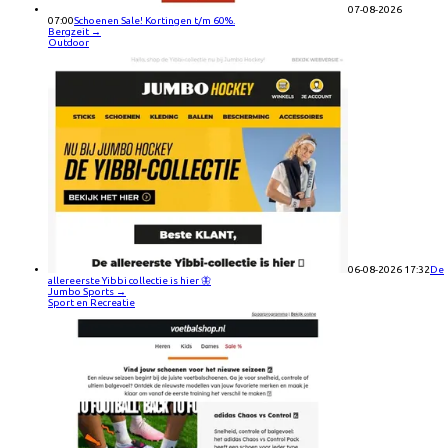
07-08-2026
07:00
Schoenen Sale! Kortingen t/m 60%.
Bergzeit
→
Outdoor
06-08-2026 17:32
De
allereerste Yibbi collectie is hier 🦋
Jumbo Sports
→
Sport en Recreatie