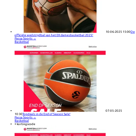
10-06-2025 15:00
De
officiële wedstrijdbal van het EK damesbasketbal 2025!
Passa Sports
→
Basketbal
07-05-2025
10:30
Topdeals in de End of Season Sale!
Passa Sports
→
Basketbal
+ kortingscode