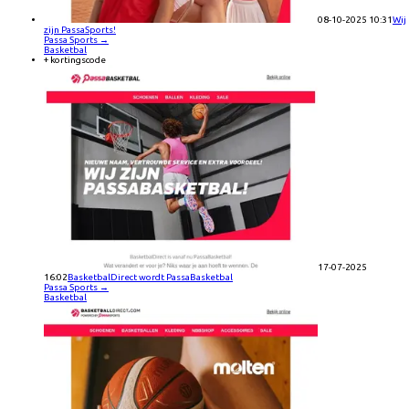
08-10-2025 10:31
Wij
zijn PassaSports!
Passa Sports
→
Basketbal
+ kortingscode
17-07-2025
16:02
BasketbalDirect wordt PassaBasketbal
Passa Sports
→
Basketbal