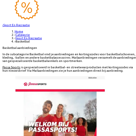
‹
Sport En Recreatie
Home
›
Categorie
›
Sport En Recreatie
›
Basketbal
Basketbal aanbiedingen
In de subcategorie Basketbal vind je aanbiedingen en kortingscodes voor basketbalschoenen, 
kleding, -ballen en andere basketbalaccessoires. Mailaanbiedingen verzamelt de aanbiedinge
van gespecialiseerde basketbalwinkels en sportmerken.
Passa Sports
is gespecialiseerd in basketbal- en streetwearproducten met kortingscodes via
hun nieuwsbrief. Via Mailaanbiedingen zie je hun aanbiedingen direct bij aanbieding.