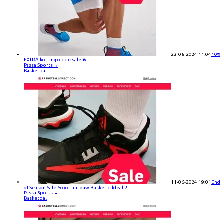
23-06-2024 11:04
10
EXTRA korting op de sale 🔥
Passa Sports
→
Basketbal
11-06-2024 19:01
End
of Season Sale: Scoor nu jouw Basketbaldeals!
Passa Sports
→
Basketbal