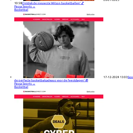
10:58
Ontdek de nieuwste Wilson basketballen! 🏀
Passa Sports
→
Basketbal
17-12-2024 13:03
Sco
de perfecte basketbalcadeaus voor de feestdagen! 🎁
Passa Sports
→
Basketbal