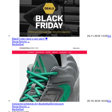
26-11-2024 15:04
De
Black Friday Sale is van start! 🖤
Passa Sports
→
Basketbal
20-10-2024 10:06
De
nieuwste collecties bij BasketballDirect.com
Passa Sports
→
Basketbal
+ kortingscode