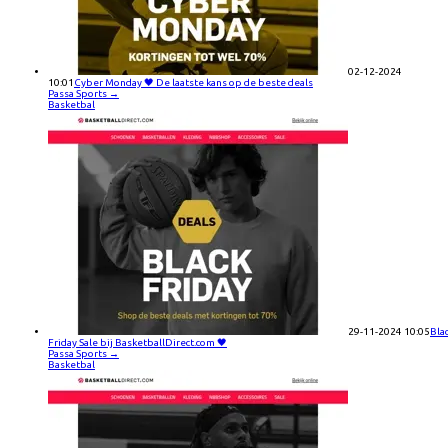
02-12-2024
10:01
Cyber Monday 🖤 De laatste kans op de beste deals
Passa Sports
→
Basketbal
29-11-2024 10:05
Bla
Friday Sale bij BasketballDirect.com 🖤
Passa Sports
→
Basketbal