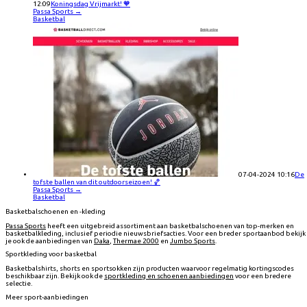
12:09
Koningsdag Vrijmarkt! 🧡
Passa Sports
→
Basketbal
07-04-2024 10:16
De
tofste ballen van dit outdoorseizoen! 🏀
Passa Sports
→
Basketbal
Basketbalschoenen en -kleding
Passa Sports
heeft een uitgebreid assortiment aan basketbalschoenen van top-merken en
basketbalkleding, inclusief periodie nieuwsbriefsacties. Voor een breder sportaanbod bekijk
je ook de aanbiedingen van
Daka
,
Thermae 2000
en
Jumbo Sports
.
Sportkleding voor basketbal
Basketbalshirts, shorts en sportsokken zijn producten waarvoor regelmatig kortingscodes
beschikbaar zijn. Bekijk ook de
sportkleding en schoenen aanbiedingen
voor een bredere
selectie.
Meer sport-aanbiedingen