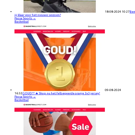
18-08-2024 10:27
Be
jij klaar voor het nieuwe seizoen?
Passa Sports
→
Basketbal
09-08-2024
16:32
GOUD!!! 🔥 Shop nu het felbegeerde oranje 3x3 jersey!
Passa Sports
→
Basketbal