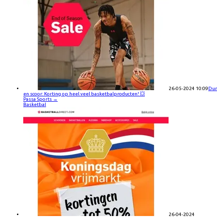
26-05-2024 10:09
Du
en scoor: Korting op heel veel basketbalproducten! 💥
Passa Sports
→
Basketbal
26-04-2024