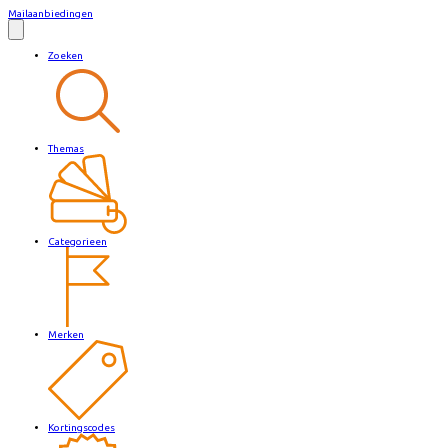
Mailaanbiedingen
Zoeken
Themas
Categorieen
Merken
Kortingscodes