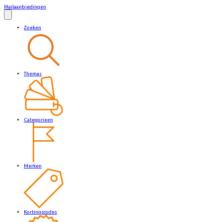
Mailaanbiedingen
Zoeken
Themas
Categorieen
Merken
Kortingscodes