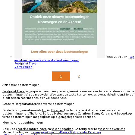
18-08-2024 08:44
Op
avontuur naar onze nieuwste bestemmingen!
Footprint Travel
→
Verre reizen
1
2
Aziatische bestemmingen
Footprint Travel
is gespecialiseerd in op maat gemaakte reizen door Azië en andere exotische
bestemmingen. Via de nieuwsbrief ontvangen vaste klanten exclusieve aanbiedingen.
Merapi
biedt reizen naar Indonesië en Zuidoost-Azië.
Grote reisorganisatoren voor verre bestemmingen
Grote reisorganisatoren als
TUI
en
D-reizen
bieden ook pakketreizen aan naar verre
bestemmingen als Thailand, Bali, de Malediven en de Caraïben.
Sunny Cars
maakt het ook op
verre bestemmingen mogelijk om op eigen gelegenheid te rijden.
Meer vakantie-aanbiedingen
Bekijk ook
hotels aanbiedingen
en
vakantieparken
. Ga terug naar het
vakantie overzicht
.
Mailaanbiedingen.nl
Homepage
Over ons
Privacy Policy
Contact
Sitemap