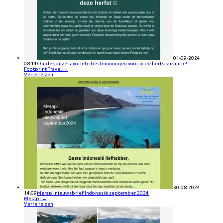
01-09-2024
08:14
Ontdek onze favoriete bestemmingen voor in de herfstvakantie!
Footprint Travel
→
Verre reizen
30-08-2024
14:09
Merapi nieuwsbrief Indonesië september 2024
Merapi
→
Verre reizen