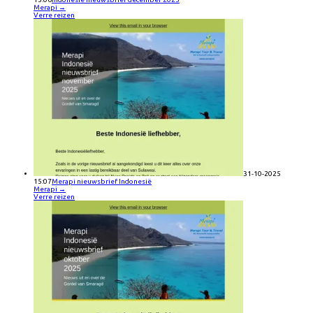
Merapi
→
Verre reizen
31-10-2025
15:07
Merapi nieuwsbrief Indonesië
Merapi
→
Verre reizen