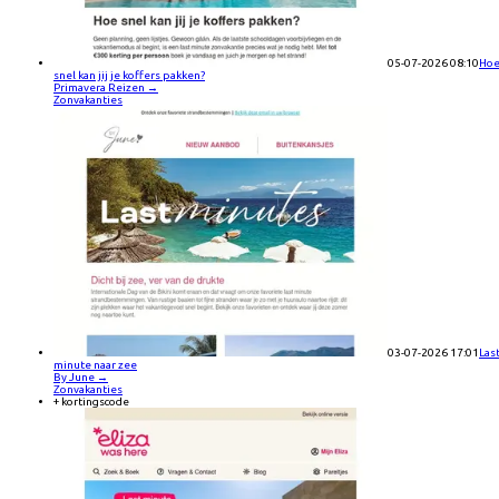
05-07-2026 08:10
Ho
snel kan jij je koffers pakken?
Primavera Reizen
→
Zonvakanties
03-07-2026 17:01
Las
minute naar zee
By June
→
Zonvakanties
+ kortingscode