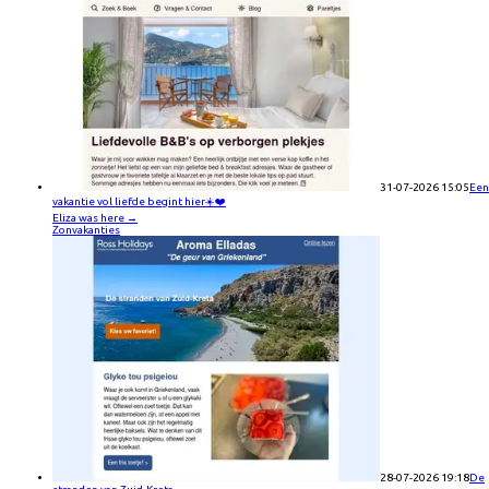
31-07-2026 15:05
Een
vakantie vol liefde begint hier☀️❤️
Eliza was here
→
Zonvakanties
28-07-2026 19:18
De