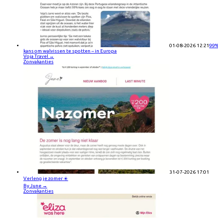
01-08-2026 12:21
99
kans om walvissen te spotten – in Europa
Voja Travel
→
Zonvakanties
31-07-2026 17:01
Verleng je zomer ☀️
By June
→
Zonvakanties