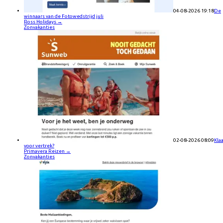
04-08-2026 19:18
De
winnaars van de Fotowedstrijd juli
Ross Holidays
→
Zonvakanties
02-08-2026 08:09
Kla
voor vertrek?
Primavera Reizen
→
Zonvakanties