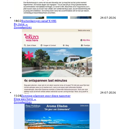
24-07-2026
18:02
Buitenkansjes vanaf € 485
By June
→
Zonvakanties
24-07-2026
15:08
Zonnige plannen voor deze nazomer
Eliza was here
→
Zonvakanties