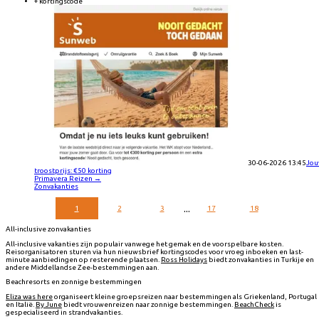
+ kortingscode
30-06-2026 13:45
Jo
troostprijs: €50 korting
Primavera Reizen
→
Zonvakanties
...
1
2
3
17
18
All-inclusive zonvakanties
All-inclusive vakanties zijn populair vanwege het gemak en de voorspelbare kosten.
Reisorganisatoren sturen via hun nieuwsbrief kortingscodes voor vroeg inboeken en last-
minute aanbiedingen op resterende plaatsen.
Ross Holidays
biedt zonvakanties in Turkije en
andere Middellandse Zee-bestemmingen aan.
Beachresorts en zonnige bestemmingen
Eliza was here
organiseert kleine groepsreizen naar bestemmingen als Griekenland, Portugal
en Italië.
By June
biedt vrouwenreizen naar zonnige bestemmingen.
BeachCheck
is
gespecialiseerd in strandvakanties.