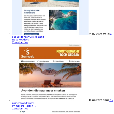
21-07-2026 19:18
In
augustus naar Griekenland
Ross Holidays
→
Zonvakanties
19-07-2026 08:09
De
zomeravond wacht
Primavera Reizen
→
Zonvakanties