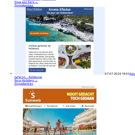
Eliza was here
→
Zonvakanties
07-07-2026 19:03
Aan
tafel op ... Kefalonia
Ross Holidays
→
Zonvakanties