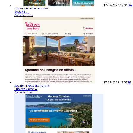
17-07-2026 17:01
De
zomer smaakt naar meer
By June
→
Zonvakanties
17-07-2026 15:07
Sí!
Spanje in volle glorie 🇪🇸
Eliza was here
→
Zonvakanties