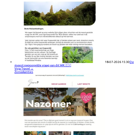
18-07-2026 15:30
De
meest gegoogelde vraag van dit WK 🇨🇻
Voja Travel
→
Zonvakanties