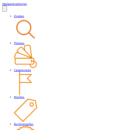
Mailaanbiedingen
Zoeken
Themas
Categorieen
Merken
Kortingscodes