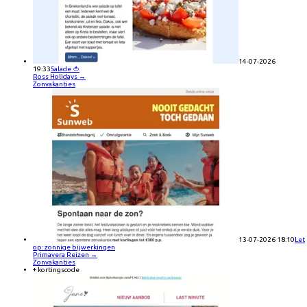
14-07-2026
19:33
Salade 🍅
Ross Holidays
→
Zonvakanties
13-07-2026 18:10
Let
op: zonnige bijwerkingen
Primavera Reizen
→
Zonvakanties
+ kortingscode