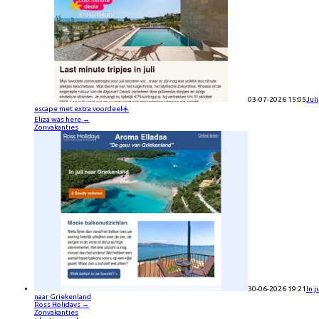
03-07-2026 15:05
Juli
escape met extra voordeel☀️
Eliza was here
→
Zonvakanties
30-06-2026 19:21
In j
naar Griekenland
Ross Holidays
→
Zonvakanties