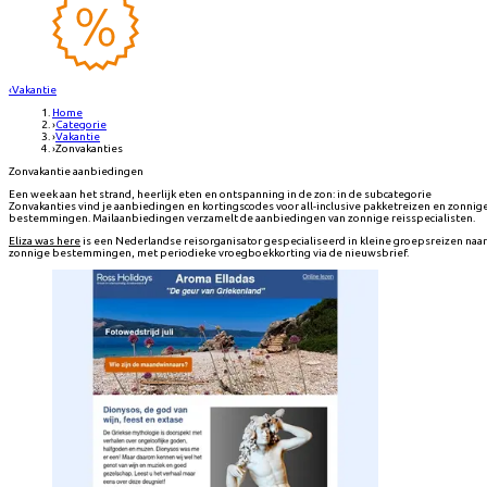
‹
Vakantie
Home
›
Categorie
›
Vakantie
›
Zonvakanties
Zonvakantie aanbiedingen
Een week aan het strand, heerlijk eten en ontspanning in de zon: in de subcategorie
Zonvakanties vind je aanbiedingen en kortingscodes voor all-inclusive pakketreizen en zonnig
bestemmingen. Mailaanbiedingen verzamelt de aanbiedingen van zonnige reisspecialisten.
Eliza was here
is een Nederlandse reisorganisator gespecialiseerd in kleine groepsreizen naar
zonnige bestemmingen, met periodieke vroegboekkorting via de nieuwsbrief.