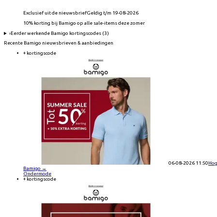
Exclusief uit de nieuwsbrief
Geldig t/m 19-08-2026
10% korting bij Bamigo op alle sale-items deze zomer
›
Eerder werkende
Bamigo
kortingscodes (
3
)
Recente
Bamigo
nieuwsbrieven & aanbiedingen
+ kortingscode
06-08-2026 11:50
Hog
Bamigo
→
Ondermode
+ kortingscode