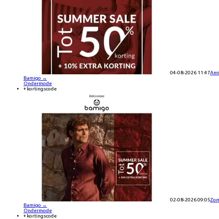
04-08-2026 11:47
Ami
Bamigo
→
Ondermode
+ kortingscode
02-08-2026 09:05
Zom
Bamigo
→
Ondermode
+ kortingscode