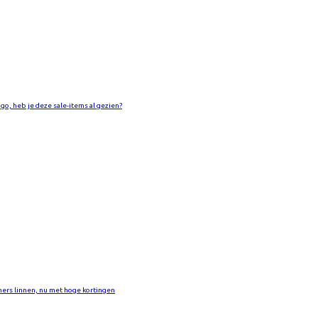
go, heb je deze sale-items al gezien?
ers linnen, nu met hoge kortingen