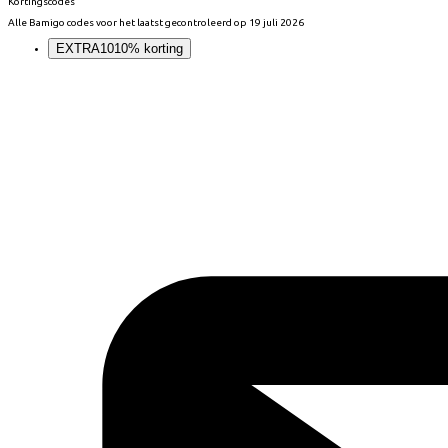
Kortingscodes
Alle
Bamigo
codes voor het laatst gecontroleerd op
19 juli 2026
EXTRA10
10% korting