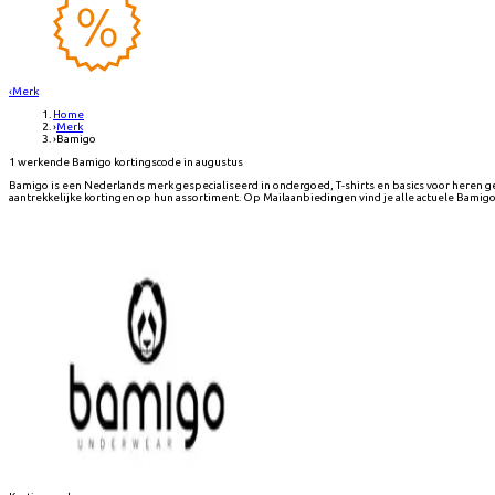
‹
Merk
Home
›
Merk
›
Bamigo
1 werkende Bamigo kortingscode in augustus
Bamigo is een Nederlands merk gespecialiseerd in ondergoed, T-shirts en basics voor heren
aantrekkelijke kortingen op hun assortiment. Op Mailaanbiedingen vind je alle actuele Bamigo