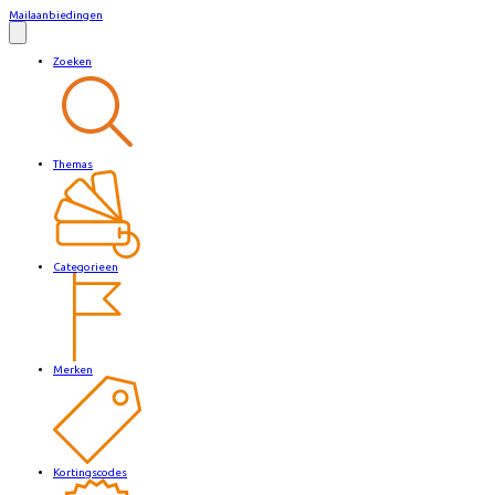
Mailaanbiedingen
Zoeken
Themas
Categorieen
Merken
Kortingscodes