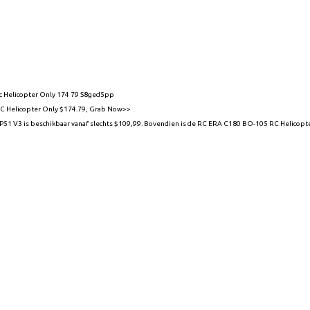
Rc Helicopter Only 174 79 S8ged5pp
C Helicopter Only $174.79, Grab Now>>
 V3 is beschikbaar vanaf slechts $109,99. Bovendien is de RC ERA C180 BO-105 RC Helicopter 