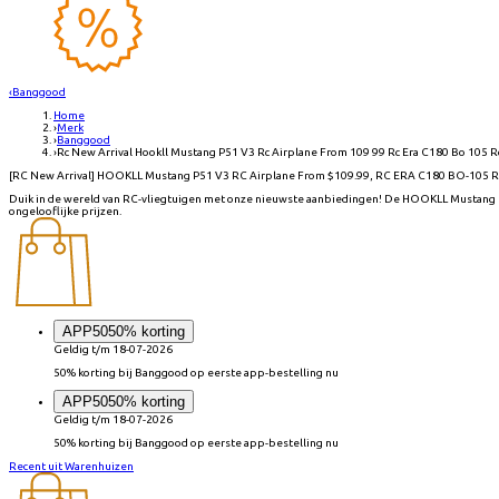
‹
Banggood
Home
›
Merk
›
Banggood
›
Rc New Arrival Hookll Mustang P51 V3 Rc Airplane From 109 99 Rc Era C180 Bo 105 
[RC New Arrival] HOOKLL Mustang P51 V3 RC Airplane From $109.99, RC ERA C180 BO-105 R
Duik in de wereld van RC-vliegtuigen met onze nieuwste aanbiedingen! De HOOKLL Mustang P51
ongelooflijke prijzen.
APP50
50% korting
Geldig t/m 18-07-2026
50% korting bij Banggood op eerste app-bestelling nu
APP50
50% korting
Geldig t/m 18-07-2026
50% korting bij Banggood op eerste app-bestelling nu
Recent uit Warenhuizen