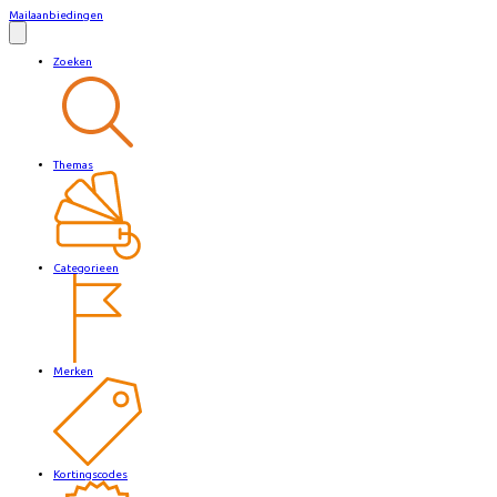
Mailaanbiedingen
Zoeken
Themas
Categorieen
Merken
Kortingscodes