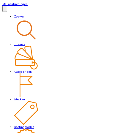
Mailaanbiedingen
Zoeken
Themas
Categorieen
Merken
Kortingscodes