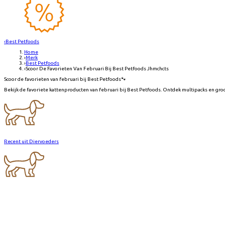
‹
Best Petfoods
Home
›
Merk
›
Best Petfoods
›
Scoor De Favorieten Van Februari Bij Best Petfoods Jhmchcts
Scoor de favorieten van februari bij Best Petfoods🐾
Bekijk de favoriete kattenproducten van februari bij Best Petfoods. Ontdek multipacks en gro
Recent uit Diervoeders