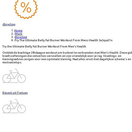
‹
Bicycling
Home
›
Merk
›
Bicycling
›
Try The Ultimate Belly Fat Burner Workout From Mens Health 3a5qud1n
Try the Ultimate Belly Fat Burner Workout From Men’s Health
Ontdek de krachtige 28-daagse workout om buikvet te verbranden met Men’s Health. Deze gi
biedt oefeningen die vetverlies versnellen en zijn vriendelijk voor je rug. Voedings- en
trainingsadvies zorgen voor een optimale training. Haal alles eruit met dagelijkse schema's en
motivatietips.
Recent uit Fietsen