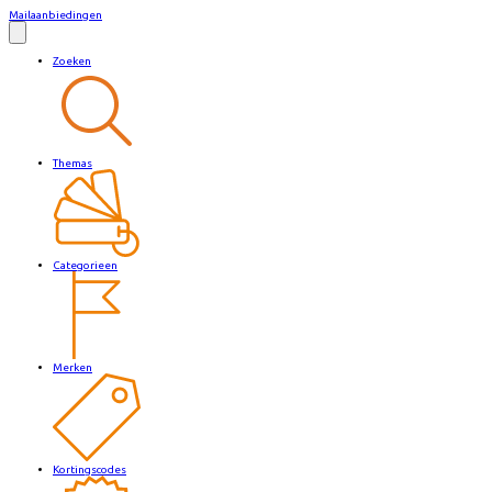
Mailaanbiedingen
Zoeken
Themas
Categorieen
Merken
Kortingscodes