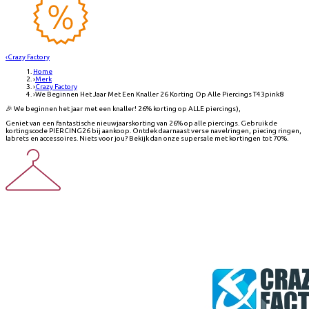
‹
Crazy Factory
Home
›
Merk
›
Crazy Factory
›
We Beginnen Het Jaar Met Een Knaller 26 Korting Op Alle Piercings T43pink8
🎉 We beginnen het jaar met een knaller! 26% korting op ALLE piercings),
Geniet van een fantastische nieuwjaarskorting van 26% op alle piercings. Gebruik de
kortingscode PIERCING26 bij aankoop. Ontdek daarnaast verse navelringen, piecing ringen,
labrets en accessoires. Niets voor jou? Bekijk dan onze supersale met kortingen tot 70%.