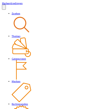
Mailaanbiedingen
Zoeken
Themas
Categorieen
Merken
Kortingscodes