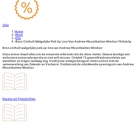
‹
Elle
Home
›
Merk
›
Elle
›
Bron Onthult Walgelijke Pick Up Line Van Andrew Mountbatten Windsor Ybfzdulq
Bron onthult walgelijke pick-up line van Andrew Mountbatten Windsor
Deze zomer draait alles om de nieuwste roktrends die de show stelen. Sézane kondigt een
exclusieve zomersale aan die je niet wilt missen. Ontdek 15 gezondheidsvoordelen van
wandelen en begin vandaag nog. Vindt jouw vintage designer-items online met de
samenwerking van Zalando en Vestiaire. Ontdek ook de schokkende openingszin van Andrew
Mountbatten Windsor.
Recent uit Tijdschriften