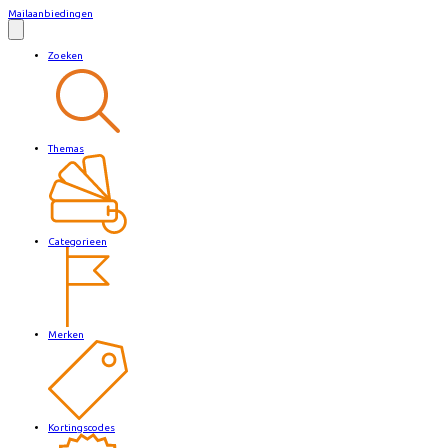
Mailaanbiedingen
Zoeken
Themas
Categorieen
Merken
Kortingscodes