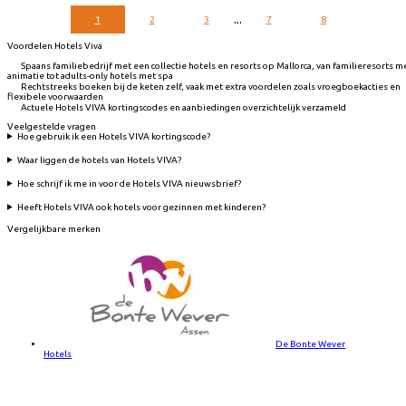
...
1
2
3
7
8
Voordelen Hotels Viva
Spaans familiebedrijf met een collectie hotels en resorts op Mallorca, van familieresorts m
animatie tot adults-only hotels met spa
Rechtstreeks boeken bij de keten zelf, vaak met extra voordelen zoals vroegboekacties en
flexibele voorwaarden
Actuele Hotels VIVA kortingscodes en aanbiedingen overzichtelijk verzameld
Veelgestelde vragen
Hoe gebruik ik een Hotels VIVA kortingscode?
Waar liggen de hotels van Hotels VIVA?
Hoe schrijf ik me in voor de Hotels VIVA nieuwsbrief?
Heeft Hotels VIVA ook hotels voor gezinnen met kinderen?
Vergelijkbare merken
De Bonte Wever
Hotels