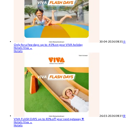
30-04-2026 08:35
🌞
Only for a few days: up to -45% on your VIVA holiday
Hotels Viva
→
Hotels
26-03-2026 08:31
🌸
VIVA FLASH DAYS: up to 40% off your next getaway 🌟
Hotels Viva
→
Hotels