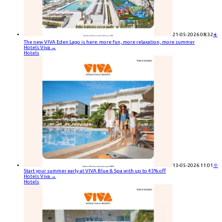
21-05-2026 08:32
☀️
The new VIVA Eden Lago is here: more fun, more relaxation, more summer
Hotels Viva
→
Hotels
13-05-2026 11:01
🌞
Start your summer early at VIVA Blue & Spa with up to 45% off
Hotels Viva
→
Hotels