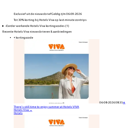
Exclusief uit de nieuwsbrief
Geldig t/m 06-09-2026
Tot 30% korting bij Hotels Viva op last-minute zontrips
›
Eerder werkende
Hotels Viva
kortingscodes (
1
)
Recente
Hotels Viva
nieuwsbrieven & aanbiedingen
+ kortingscode
06-08-2026 08:35
☀️
There's still time to enjoy summer at Hotels VIVA
Hotels Viva
→
Hotels