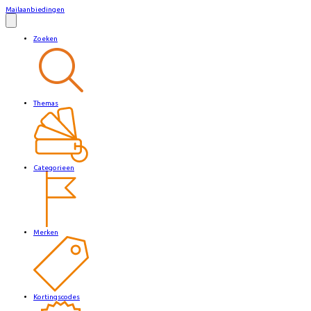
Mailaanbiedingen
Zoeken
Themas
Categorieen
Merken
Kortingscodes