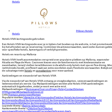
Hotels
Pillows Hotels
Hotels
Hotels VIVA kortingscode gebruiken
Een Hotels VIVA kortingscode voer je in tijdens het boeken op de website, in het promotievel
bij het afronden van je reservering. Controleer de actievoorwaarden, want codes kunnen geld
voor specifieke hotels, kamertypes of verblijfsperiodes.
Hotels en resorts op Mallorca
Hotels VIVA heeft accommodaties verspreid over populaire plekken op Mallorca, waaronder
Alcudia en Playa de Muro. Gezinnen kiezen voor de familieresorts met kinderanimatie en
zwembaden, terwijl stellen terechtkunnen in de adults-only hotels met spa en fine dining. Wie
rechtstreeks boekt, profiteert vaak van extra voordelen zoals flexibele voorwaarden. Bekijk oo
de subcategorieën
hotels
en
zonvakanties
voor meer aanbod.
Aanbiedingen en nieuwsbrief van Hotels VIVA
Via de nieuwsbrief van Hotels VIVA ontvang je vroegboekacties, seizoensaanbiedingen en
ledenvoordeel als eerste. Op Mailaanbiedingen worden alle Hotels VIVA aanbiedingen
automatisch bijgehouden, zodat je nooit een actie mist.
Mailaanbiedingen.nl
Homepage
Over ons
Privacy Policy
Contact
Sitemap
HTML
contact@mailaanbiedingen.nl
Links
Themas
Categorieen
Merken
Populaire merken
1dagactie.nl
kortingscodes
Fletcher Hotels
kortingscodes
Hema
kortingscodes
iBood
kortingscodes
LEGO
kortingscodes
Lidl
kortingscodes
MediaMarkt
kortingscodes
Wehkamp
kortingscodes
Alternate
kortingscodes
PLNTS
kortingscodes
Lopende thema's
Back to School deals
Aankomende thema's
Oktoberfest
Oktober
woonmaand
Kinderboekenweek
Dierendag
Halloween deals