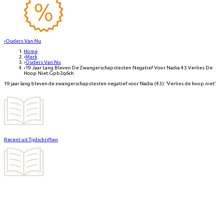
‹
Ouders Van Nu
Home
›
Merk
›
Ouders Van Nu
›
19 Jaar Lang Bleven De Zwangerschapstesten Negatief Voor Nadia 43 Verlies De
Hoop Niet Gpb2q6ch
19 jaar lang bleven de zwangerschapstesten negatief voor Nadia (43): ‘Verlies de hoop niet’
Recent uit Tijdschriften