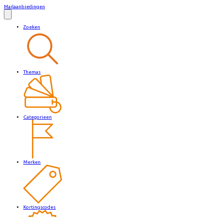
Mailaanbiedingen
Zoeken
Themas
Categorieen
Merken
Kortingscodes