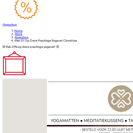
‹
Yogashop
Home
›
Merk
›
Yogashop
›
Pak 25 Op Deze Prachtige Yogaset Cbxvbtua
😍 Pak 25% op deze prachtige yogaset! 😍