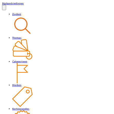
Mailaanbiedingen
Zoeken
Themas
Categorieen
Merken
Kortingscodes